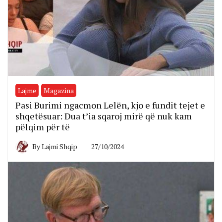
Lajme
Magazina
Pasi Burimi ngacmon Lelën, kjo e fundit tejet e
shqetësuar: Dua t’ia sqaroj mirë që nuk kam
pëlqim për të
By
Lajmi Shqip
27/10/2024