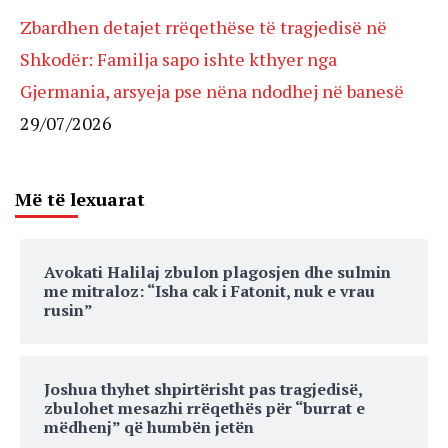
Zbardhen detajet rrëqethëse të tragjedisë në
Shkodër: Familja sapo ishte kthyer nga
Gjermania, arsyeja pse nëna ndodhej në banesë
29/07/2026
Më të lexuarat
Avokati Halilaj zbulon plagosjen dhe sulmin
me mitraloz: “Isha cak i Fatonit, nuk e vrau
rusin”
Joshua thyhet shpirtërisht pas tragjedisë,
zbulohet mesazhi rrëqethës për “burrat e
mëdhenj” që humbën jetën