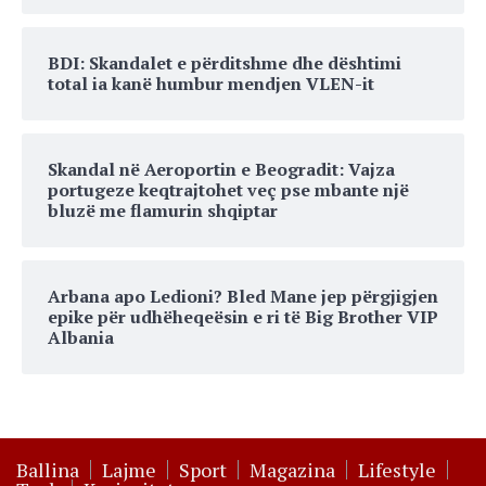
BDI: Skandalet e përditshme dhe dështimi
total ia kanë humbur mendjen VLEN-it
Skandal në Aeroportin e Beogradit: Vajza
portugeze keqtrajtohet veç pse mbante një
bluzë me flamurin shqiptar
Arbana apo Ledioni? Bled Mane jep përgjigjen
epike për udhëheqeësin e ri të Big Brother VIP
Albania
Ballina
Lajme
Sport
Magazina
Lifestyle