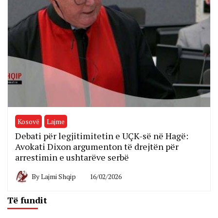
Kosovë
Lajme
Debati për legjitimitetin e UÇK-së në Hagë:
Avokati Dixon argumenton të drejtën për
arrestimin e ushtarëve serbë
By
Lajmi Shqip
16/02/2026
Të fundit