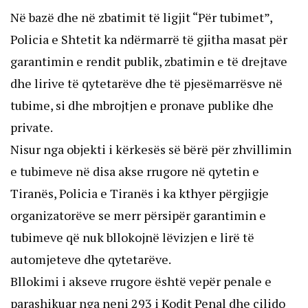
Në bazë dhe në zbatimit të ligjit “Për tubimet”,
Policia e Shtetit ka ndërmarrë të gjitha masat për
garantimin e rendit publik, zbatimin e të drejtave
dhe lirive të qytetarëve dhe të pjesëmarrësve në
tubime, si dhe mbrojtjen e pronave publike dhe
private.
Nisur nga objekti i kërkesës së bërë për zhvillimin
e tubimeve në disa akse rrugore në qytetin e
Tiranës, Policia e Tiranës i ka kthyer përgjigje
organizatorëve se merr përsipër garantimin e
tubimeve që nuk bllokojnë lëvizjen e lirë të
automjeteve dhe qytetarëve.
Bllokimi i akseve rrugore është vepër penale e
parashikuar nga neni 293 i Kodit Penal dhe cilido