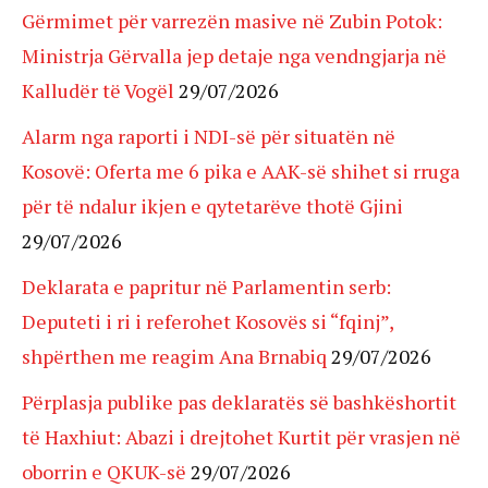
Gërmimet për varrezën masive në Zubin Potok:
Ministrja Gërvalla jep detaje nga vendngjarja në
Kalludër të Vogël
29/07/2026
Alarm nga raporti i NDI-së për situatën në
Kosovë: Oferta me 6 pika e AAK-së shihet si rruga
për të ndalur ikjen e qytetarëve thotë Gjini
29/07/2026
Deklarata e papritur në Parlamentin serb:
Deputeti i ri i referohet Kosovës si “fqinj”,
shpërthen me reagim Ana Brnabiq
29/07/2026
Përplasja publike pas deklaratës së bashkëshortit
të Haxhiut: Abazi i drejtohet Kurtit për vrasjen në
oborrin e QKUK-së
29/07/2026