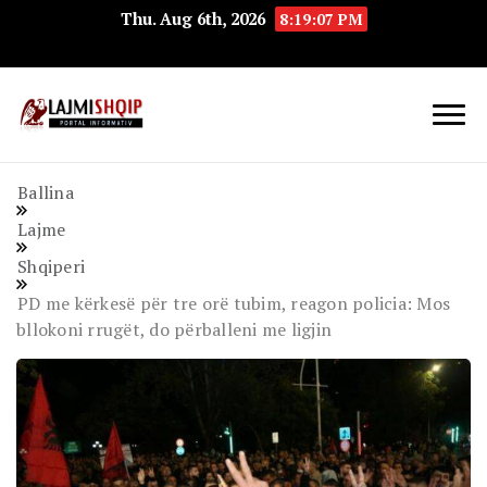
Thu. Aug 6th, 2026
8:19:08 PM
Lajmishqip.net
Lajmishqip
Ballina
Lajme
Shqiperi
PD me kërkesë për tre orë tubim, reagon policia: Mos
bllokoni rrugët, do përballeni me ligjin