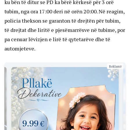
ku bën të ditur se PD ka bërë kërkesë për 3 orë
tubim, nga ora 17:00 deri në orën 20:00. Në reagim,
policia thekson se garanton të drejtën për tubim,
të drejtat dhe liritë e pjesëmarrësve në tubime, por
pa cenuar lëvizjen e lirë të qytetarëve dhe të
automjeteve.
Reklamë