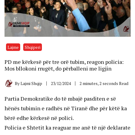
Lajme
Shqiperi
PD me kërkesë për tre orë tubim, reagon policia:
Mos bllokoni rrugët, do përballeni me ligjin
By
Lajmi Shqip
23/12/2024
2 minutes, 2 seconds Read
Partia Demokratike do të mbajë pasditen e së
hënës tubimin e radhës në Tiranë dhe për këtë ka
bërë edhe kërkesë në polici.
Policia e Shtetit ka reaguar me anë të një deklarate