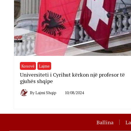
Kosovë
Lajme
Universiteti i Cyrihut kërkon një profesor të
gjuhës shqipe
By
Lajmi Shqip
10/08/2024
Ballina
L