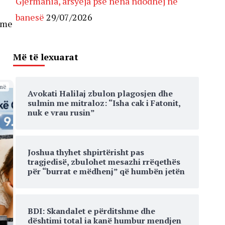
Gjermania, arsyeja pse nëna ndodhej në
banesë
29/07/2026
ërme
Më të lexuarat
më
Avokati Halilaj zbulon plagosjen dhe
sulmin me mitraloz: “Isha cak i Fatonit,
nuk e vrau rusin”
Joshua thyhet shpirtërisht pas
tragjedisë, zbulohet mesazhi rrëqethës
për “burrat e mëdhenj” që humbën jetën
BDI: Skandalet e përditshme dhe
dështimi total ia kanë humbur mendjen