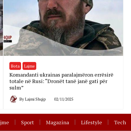
Bota
Lajme
Komandanti ukrainas paralajmëron errësirë
totale në Rusi: “Dronët tanë janë gati për
sulm”
By
Lajmi Shqip
02/11/2025
ajme
Sport
Magazina
Lifestyle
Tech