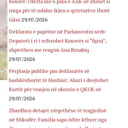
Kosovë: Oferta me 6 pika e AAK-së shihet si
rruga për të ndalur ikjen e qytetarëve thotë
Gjini
29/07/2026
Deklarata e papritur në Parlamentin serb:
Deputeti i ri i referohet Kosovës si “fqinj”,
shpërthen me reagim Ana Brnabiq
29/07/2026
Përplasja publike pas deklaratës së
bashkëshortit të Haxhiut: Abazi i drejtohet
Kurtit për vrasjen në oborrin e QKUK-së
29/07/2026
Zbardhen detajet rrëqethëse të tragjedisë
në Shkodër: Familja sapo ishte kthyer nga