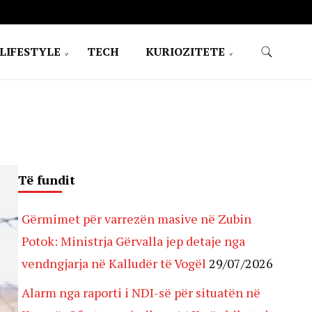
LIFESTYLE
TECH
KURIOZITETE
Të fundit
Gërmimet për varrezën masive në Zubin
Potok: Ministrja Gërvalla jep detaje nga
vendngjarja në Kalludër të Vogël
29/07/2026
Alarm nga raporti i NDI-së për situatën në