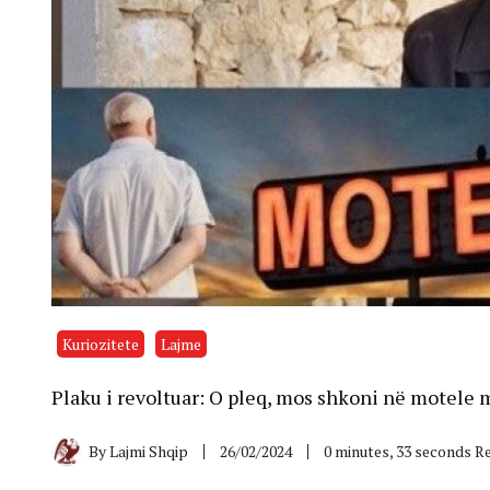
Kuriozitete
Lajme
Plaku i revoltuar: O pleq, mos shkoni në motele me 
By
Lajmi Shqip
26/02/2024
0 minutes, 33 seconds R