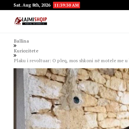
Sat. Aug 8th, 2026
11:39:31 AM
Lajmishqip.net
Lajmishqip
Ballina
Kuriozitete
Plaku i revoltuar: O pleq, mos shkoni në motele me u bë