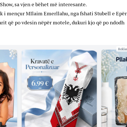
 Show, sa vjen e bëhet më interesante.
lak i mençur MIlaim Emerllahu, nga fshati Stubell e Ep
uarit që po vdesin nëpër motele, dukuri kjo që po ndodh
Rekla