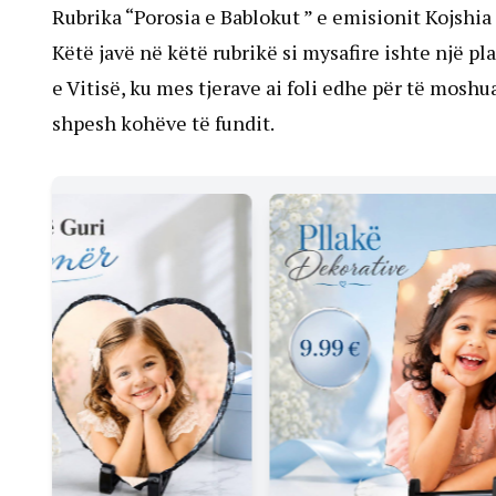
Rubrika “Porosia e Bablokut ” e emisionit Kojshia
Këtë javë në këtë rubrikë si mysafire ishte një p
e Vitisë, ku mes tjerave ai foli edhe për të mosh
shpesh kohëve të fundit.