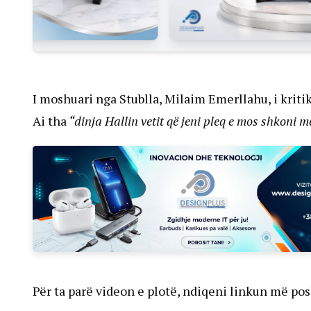
I moshuari nga Stublla, Milaim Emerllahu, i kriti
Ai tha
“dinja Hallin vetit që jeni pleq e mos shkoni 
Për ta parë videon e plotë, ndiqeni linkun më pos