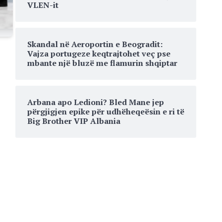
VLEN-it
Skandal në Aeroportin e Beogradit:
Vajza portugeze keqtrajtohet veç pse
mbante një bluzë me flamurin shqiptar
Arbana apo Ledioni? Bled Mane jep
përgjigjen epike për udhëheqeësin e ri të
Big Brother VIP Albania