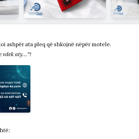
koi ashpër ata pleq që shkojnë nëpër motele.
me vdek aty…”!
htë: