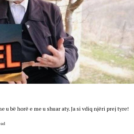
u bë horë e me u shuar aty. Ja si vdiq njëri prej tyre!
ead