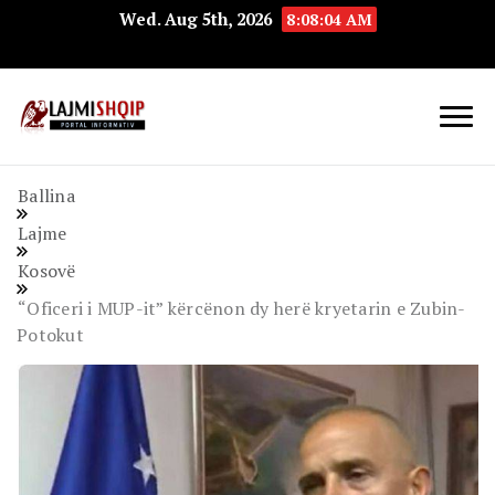
Wed. Aug 5th, 2026
8:08:05 AM
Lajmishqip.net
Lajmishqip
Ballina
Lajme
Kosovë
“Oficeri i MUP-it” kërcënon dy herë kryetarin e Zubin-
Potokut