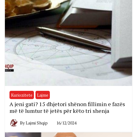
Kuriozitete
Lajme
A jeni gati? 15 dhjetori shënon fillimin e fazës
më të lumtur të jetës për këto tri shenja
By
Lajmi Shqip
16/12/2024