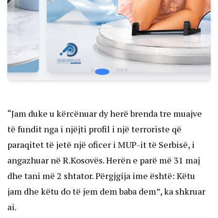
“Jam duke u kërcënuar dy herë brenda tre muajve
të fundit nga i njëjti profil i një terroriste që
paraqitet të jetë një oficer i MUP-it të Serbisë, i
angazhuar në R.Kosovës. Herën e parë më 31 maj
dhe tani më 2 shtator. Përgjgija ime është: Këtu
jam dhe këtu do të jem dem baba dem”,
ka shkruar
ai.