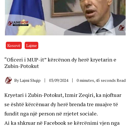
Kosovë
Lajme
“Oficeri i MUP-it” kërcënon dy herë kryetarin e
Zubin-Potokut
By
Lajmi Shqip
03/09/2024
0 minutes, 45 seconds Read
Kryetari i Zubin-Potokut, Izmir Zeqiri, ka njoftuar
se është kërcënuar dy herë brenda tre muajve të
fundit nga një person në rrjetet sociale.
Ai ka shkruar në Facebook se kërcënimi vjen nga