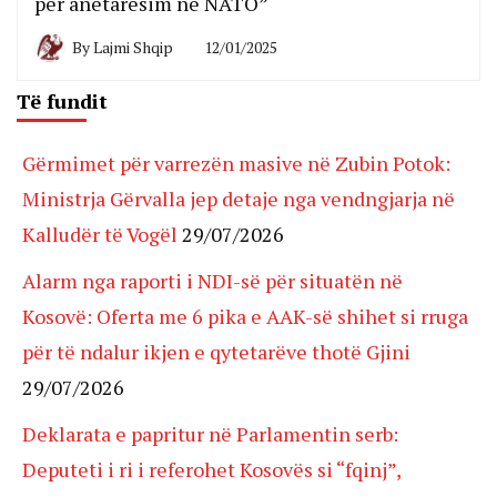
për anëtarësim në NATO”
By
Lajmi Shqip
12/01/2025
Të fundit
Gërmimet për varrezën masive në Zubin Potok:
Ministrja Gërvalla jep detaje nga vendngjarja në
Kalludër të Vogël
29/07/2026
Alarm nga raporti i NDI-së për situatën në
Kosovë: Oferta me 6 pika e AAK-së shihet si rruga
për të ndalur ikjen e qytetarëve thotë Gjini
29/07/2026
Deklarata e papritur në Parlamentin serb:
Deputeti i ri i referohet Kosovës si “fqinj”,