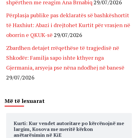
shpërthen me reagim Ana Brnabiq
29/07/2026
Përplasja publike pas deklaratës së bashkëshortit
të Haxhiut: Abazi i drejtohet Kurtit për vrasjen në
oborrin e QKUK-së
29/07/2026
Zbardhen detajet rrëqethëse të tragjedisë në
Shkodër: Familja sapo ishte kthyer nga
Gjermania, arsyeja pse nëna ndodhej në banesë
29/07/2026
Më të lexuarat
Kurti: Kur vendet autoritare po kërcënojnë me
largim, Kosova me meritë kërkon
anëtarësimin në KiE