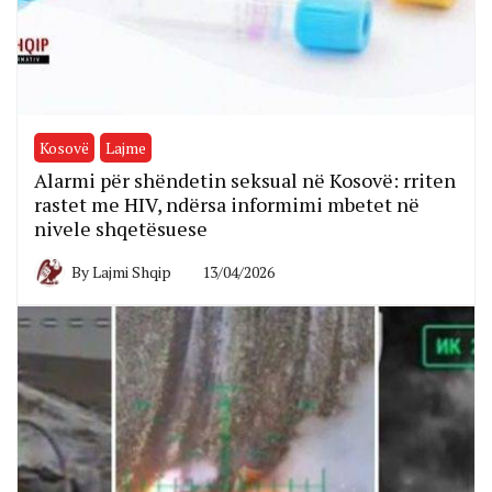
Kosovë
Lajme
Alarmi për shëndetin seksual në Kosovë: rriten
rastet me HIV, ndërsa informimi mbetet në
nivele shqetësuese
By
Lajmi Shqip
13/04/2026