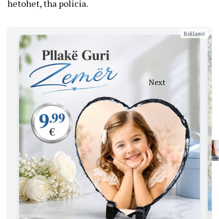
hetohet, tha policia.
Reklamë
Next
MD’ja
planifikon
bartjen tek
MPB të
pronave të
sekuestruara
të
Radojiçiqit,
pozita e
opozita
kërkojnë
vendim të