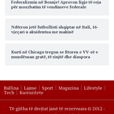
Federalizmin në Bosnje! Aprovon ligje të reja
për moszbatim të vendimeve federale
Ndërron jetë futbollisti shqiptar në Itali, 16-
vjeçari u aksidentua me makinë
Kurti në Chicago tregon se fitoren e VV-së e
mundësuan gratë, të rinjtë dhe diaspora
Ballina
Lajme
Sport
Magazina
Lifestyle
Tech
Kuriozitete
Të gjitha të drejtat janë të rezervuara © 2012 -