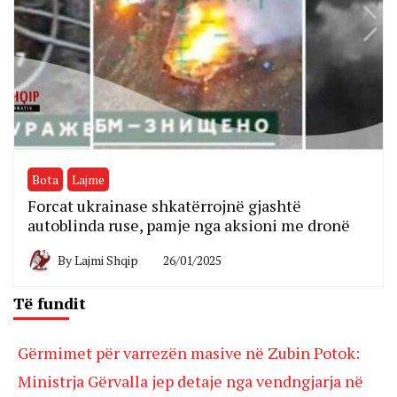
Bota
Lajme
Forcat ukrainase shkatërrojnë gjashtë
autoblinda ruse, pamje nga aksioni me dronë
By
Lajmi Shqip
26/01/2025
Të fundit
Gërmimet për varrezën masive në Zubin Potok:
Ministrja Gërvalla jep detaje nga vendngjarja në