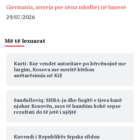
Gjermania, arsyeja pse nëna ndodhej në banesë
29/07/2026
Më të lexuarat
Kurti: Kur vendet autoritare po kërcënojnë me
largim, Kosova me meritë kërkon
anëtarësimin në KiE
Sandulloviq: SHBA-ja dhe fuqitë e tjera kanë
njohur Kosovën, mos të humbim kohë sepse
rezultati do të jetë i njëjtë
Kuvendi i Republikës Srpska sfidon