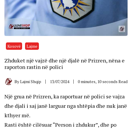
Kosovë
Lajme
Zhduket një vajzë dhe një djalë në Prizren, nëna e
raporton rastin në polici
By
Lajmi Shqip
13/07/2024
0 minutes, 10 seconds Read
Një grua në Prizren, ka raportuar në polici se vajza
dhe djali i saj janë larguar nga shtëpia dhe nuk janë
kthyer më.
Rasti është cilësuar “Person i zhdukur”, dhe po