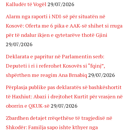
Kalludër të Vogël
29/07/2026
Alarm nga raporti i NDI-së për situatën në
Kosovë: Oferta me 6 pika e AAK-së shihet si rruga
për të ndalur ikjen e qytetarëve thotë Gjini
29/07/2026
Deklarata e papritur në Parlamentin serb:
Deputeti i ri i referohet Kosovës si “fqinj”,
shpërthen me reagim Ana Brnabiq
29/07/2026
Përplasja publike pas deklaratës së bashkëshortit
të Haxhiut: Abazi i drejtohet Kurtit për vrasjen në
oborrin e QKUK-së
29/07/2026
Zbardhen detajet rrëqethëse të tragjedisë në
Shkodër: Familja sapo ishte kthyer nga