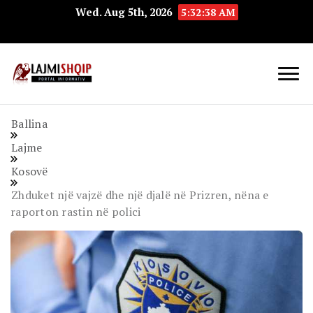
Wed. Aug 5th, 2026
5:32:39 AM
Lajmishqip.net
Lajmishqip
Ballina
Lajme
Kosovë
Zhduket një vajzë dhe një djalë në Prizren, nëna e
raporton rastin në polici