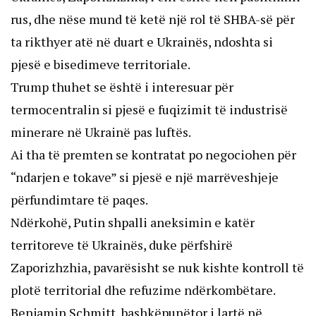
rus, dhe nëse mund të ketë një rol të SHBA-së për
ta rikthyer atë në duart e Ukrainës, ndoshta si
pjesë e bisedimeve territoriale.
Trump thuhet se është i interesuar për
termocentralin si pjesë e fuqizimit të industrisë
minerare në Ukrainë pas luftës.
Ai tha të premten se kontratat po negociohen për
“ndarjen e tokave” si pjesë e një marrëveshjeje
përfundimtare të paqes.
Ndërkohë, Putin shpalli aneksimin e katër
territoreve të Ukrainës, duke përfshirë
Zaporizhzhia, pavarësisht se nuk kishte kontroll të
plotë territorial dhe refuzime ndërkombëtare.
Benjamin Schmitt, bashkëpunëtor i lartë në