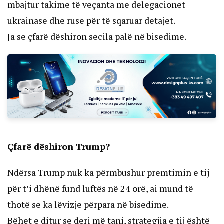
mbajtur takime të veçanta me delegacionet
ukrainase dhe ruse për të sqaruar detajet.
Ja se çfarë dëshiron secila palë në bisedime.
Çfarë dëshiron Trump?
Ndërsa Trump nuk ka përmbushur premtimin e tij
për t’i dhënë fund luftës në 24 orë, ai mund të
thotë se ka lëvizje përpara në bisedime.
Bëhet e ditur se deri më tani, strategjia e tij është