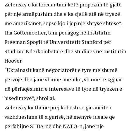
Zelensky e ka forcuar tani këtë propozim të gjatë
për një armëpushim dhe e ka sjellë atë në tryezë
me amerikanët, sepse kjo i jep një shtysë shtesë”,
tha Gottemoeller, tani pedagog në Institutin
Freeman Spogli të Universitetit Stanford për
Studime Ndërkombëtare dhe studiues në Institutin
Hoover.
“Ukrainasit kanë negociatorët e tyre me shumë
përvojë dhe janë shumë, mendoj, shumë të zgjuar
në përfaqësimin e interesave të tyre në tryezën e
bisedimeve”, shtoi ai.
Zelensky ka thënë prej kohësh se garancitë e
vazhdueshme të sigurisë, në mënyrë ideale që
përfshijnë SHBA-në dhe NATO-n, janë një