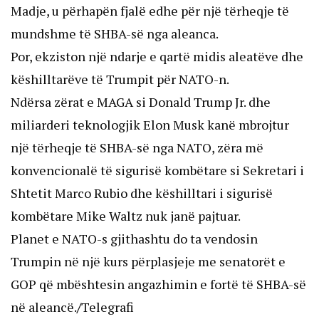
Madje, u përhapën fjalë edhe për një tërheqje të
mundshme të SHBA-së nga aleanca.
Por, ekziston një ndarje e qartë midis aleatëve dhe
këshilltarëve të Trumpit për NATO-n.
Ndërsa zërat e MAGA si Donald Trump Jr. dhe
miliarderi teknologjik Elon Musk kanë mbrojtur
një tërheqje të SHBA-së nga NATO, zëra më
konvencionalë të sigurisë kombëtare si Sekretari i
Shtetit Marco Rubio dhe këshilltari i sigurisë
kombëtare Mike Waltz nuk janë pajtuar.
Planet e NATO-s gjithashtu do ta vendosin
Trumpin në një kurs përplasjeje me senatorët e
GOP që mbështesin angazhimin e fortë të SHBA-së
në aleancë.
/
Telegrafi