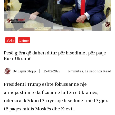
Bota
Lajme
Pesë gjëra që duhen ditur për bisedimet për paqe
Rusi-Ukrainë
By
Lajmi Shqip
25/03/2025
8 minutes, 12 seconds Read
Presidenti Trump është fokusuar në një
armëpushim të kufizuar në luftën e Ukrainës,
ndërsa ai kërkon të kryesojë bisedimet më të gjera
të paqes midis Moskës dhe Kievit.