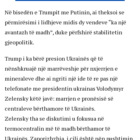
Në bisedën e Trumpit me Putinin, ai theksoi se
përmirësimi i lidhjeve midis dy vendeve “ka një
avantazh të madh”, duke përfshirë stabilitetin
gjeopolitik.
Trump i ka bërë presion Ukrainës që të
nënshkruajë një marrëveshje për nxjerrjen e
mineraleve dhe ai ngriti një ide të re pas një
telefonate me presidentin ukrainas Volodymyr
Zelensky këtë javë: marrjen e pronësisë së
centraleve bërthamore të Ukrainës.
Zelensky tha se diskutimi u fokusua në
termocentralin më të madh bërthamor të
Ukrainës, Zaporizhzhia, i cili është nën pushtimin