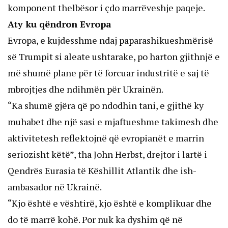
komponent thelbësor i çdo marrëveshje paqeje.
Aty ku qëndron Evropa
Evropa, e kujdesshme ndaj paparashikueshmërisë
së Trumpit si aleate ushtarake, po harton gjithnjë e
më shumë plane për të forcuar industritë e saj të
mbrojtjes dhe ndihmën për Ukrainën.
“Ka shumë gjëra që po ndodhin tani, e gjithë ky
muhabet dhe një sasi e mjaftueshme takimesh dhe
aktivitetesh reflektojnë që evropianët e marrin
seriozisht këtë”, tha John Herbst, drejtor i lartë i
Qendrës Eurasia të Këshillit Atlantik dhe ish-
ambasador në Ukrainë.
“Kjo është e vështirë, kjo është e komplikuar dhe
do të marrë kohë. Por nuk ka dyshim që në