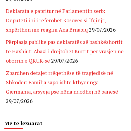
Deklarata e papritur në Parlamentin serb:
Deputeti i ri i referohet Kosovës si “fqinj”,
shpërthen me reagim Ana Brnabiq
29/07/2026
Përplasja publike pas deklaratës së bashkëshortit
të Haxhiut: Abazi i drejtohet Kurtit për vrasjen në
oborrin e QKUK-së
29/07/2026
Zbardhen detajet rrëqethëse të tragjedisë në
Shkodër: Familja sapo ishte kthyer nga
Gjermania, arsyeja pse nëna ndodhej në banesë
29/07/2026
Më të lexuarat