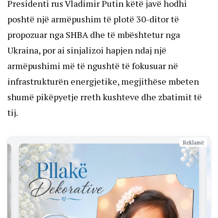
Presidenti rus Vladimir Putin këtë javë hodhi
poshtë një armëpushim të plotë 30-ditor të
propozuar nga SHBA dhe të mbështetur nga
Ukraina, por ai sinjalizoi hapjen ndaj një
armëpushimi më të ngushtë të fokusuar në
infrastrukturën energjetike, megjithëse mbeten
shumë pikëpyetje rreth kushteve dhe zbatimit të
tij.
Reklamë