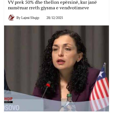
VV prek 50% dhe thellon epërsinë, kur janë
numëruar rreth gjysma e vendvotimeve
By
Lajmi Shqip
28/12/2025