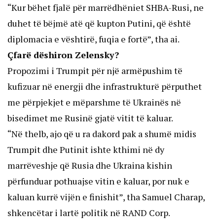
“Kur bëhet fjalë për marrëdhëniet SHBA-Rusi, ne
duhet të bëjmë atë që kupton Putini, që është
diplomacia e vështirë, fuqia e fortë”, tha ai.
Çfarë dëshiron Zelensky?
Propozimi i Trumpit për një armëpushim të
kufizuar në energji dhe infrastrukturë përputhet
me përpjekjet e mëparshme të Ukrainës në
bisedimet me Rusinë gjatë vitit të kaluar.
“Në thelb, ajo që u ra dakord pak a shumë midis
Trumpit dhe Putinit ishte kthimi në dy
marrëveshje që Rusia dhe Ukraina kishin
përfunduar pothuajse vitin e kaluar, por nuk e
kaluan kurrë vijën e finishit”, tha Samuel Charap,
shkencëtar i lartë politik në RAND Corp.