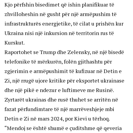
Kjo përfshin bisedimet që ishin planifikuar të
zhvilloheshin në gusht për një armëpushim të
infrastrukturës energjetike, të cilat u prishën kur
Ukraina nisi një inkursion në territorin rus të
Kurskut.
Raportohet se Trump dhe Zelensky, në një bisedë
telefonike të mërkurën, folën gjithashtu për
zgjerimin e armëpushimit të kufizuar në Detin e
Zi, një rrugë ujore kritike për eksportet ukrainase
dhe një pikë e ndezur e luftimeve me Rusinë.
Zyrtarët ukrainas dhe rusë thuhet se arritën në
fazat përfundimtare të një marrëveshjeje mbi
Detin e Zi në mars 2024, por Kievi u tërhoq.
“Mendoj se është shumë e çuditshme që qeveria