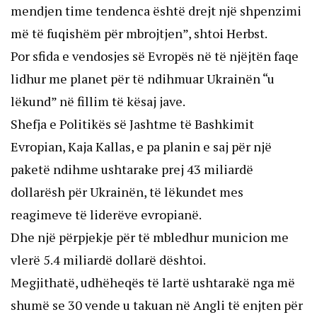
mendjen time tendenca është drejt një shpenzimi
më të fuqishëm për mbrojtjen”, shtoi Herbst.
Por sfida e vendosjes së Evropës në të njëjtën faqe
lidhur me planet për të ndihmuar Ukrainën “u
lëkund” në fillim të kësaj jave.
Shefja e Politikës së Jashtme të Bashkimit
Evropian, Kaja Kallas, e pa planin e saj për një
paketë ndihme ushtarake prej 43 miliardë
dollarësh për Ukrainën, të lëkundet mes
reagimeve të liderëve evropianë.
Dhe një përpjekje për të mbledhur municion me
vlerë 5.4 miliardë dollarë dështoi.
Megjithatë, udhëheqës të lartë ushtarakë nga më
shumë se 30 vende u takuan në Angli të enjten për