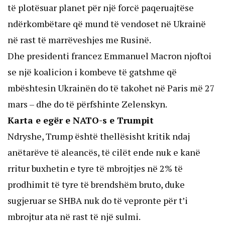
të plotësuar planet për një forcë paqeruajtëse
ndërkombëtare që mund të vendoset në Ukrainë
në rast të marrëveshjes me Rusinë.
Dhe presidenti francez Emmanuel Macron njoftoi
se një koalicion i kombeve të gatshme që
mbështesin Ukrainën do të takohet në Paris më 27
mars – dhe do të përfshinte Zelenskyn.
Karta e egër e NATO-s e Trumpit
Ndryshe, Trump është thellësisht kritik ndaj
anëtarëve të aleancës, të cilët ende nuk e kanë
rritur buxhetin e tyre të mbrojtjes në 2% të
prodhimit të tyre të brendshëm bruto, duke
sugjeruar se SHBA nuk do të vepronte për t’i
mbrojtur ata në rast të një sulmi.