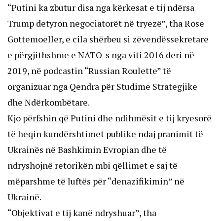
“Putini ka zbutur disa nga kërkesat e tij ndërsa
Trump detyron negociatorët në tryezë”, tha Rose
Gottemoeller, e cila shërbeu si zëvendëssekretare
e përgjithshme e NATO-s nga viti 2016 deri në
2019, në podcastin “Russian Roulette” të
organizuar nga Qendra për Studime Strategjike
dhe Ndërkombëtare.
Kjo përfshin që Putini dhe ndihmësit e tij kryesorë
të heqin kundërshtimet publike ndaj pranimit të
Ukrainës në Bashkimin Evropian dhe të
ndryshojnë retorikën mbi qëllimet e saj të
mëparshme të luftës për “denazifikimin” në
Ukrainë.
“Objektivat e tij kanë ndryshuar”, tha