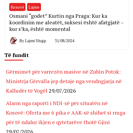
Kosovë
Lajme
Osmani “godet” Kurtin nga Praga: Kur ka
koordinim me aleatët, suksesi është afatgjatë –
kur s’ka, është momental
By
Lajmi Shqip
31/08/2024
Të fundit
Gërmimet për varrezën masive në Zubin Potok:
Ministrja Gërvalla jep detaje nga vendngjarja në
Kalludër të Vogël
29/07/2026
Alarm nga raporti i NDI-së për situatën në
Kosovë: Oferta me 6 pika e AAK-së shihet si rruga
për të ndalur ikjen e qytetarëve thotë Gjini
29/07/2026