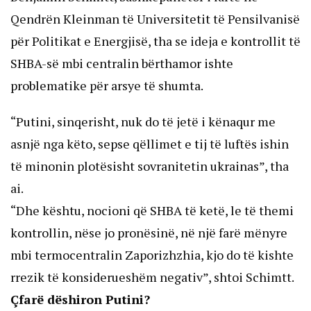
Qendrën Kleinman të Universitetit të Pensilvanisë
për Politikat e Energjisë, tha se ideja e kontrollit të
SHBA-së mbi centralin bërthamor ishte
problematike për arsye të shumta.
“Putini, sinqerisht, nuk do të jetë i kënaqur me
asnjë nga këto, sepse qëllimet e tij të luftës ishin
të minonin plotësisht sovranitetin ukrainas”, tha
ai.
“Dhe kështu, nocioni që SHBA të ketë, le të themi
kontrollin, nëse jo pronësinë, në një farë mënyre
mbi termocentralin Zaporizhzhia, kjo do të kishte
rrezik të konsiderueshëm negativ”, shtoi Schimtt.
Çfarë dëshiron Putini?