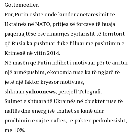
Gottemoeller.
Por, Putin është ende kundër anëtarësimit të
Ukrainës në NATO, pritjes së forcave të huaja
paqeruajtëse ose rimarrjes zyrtarisht të territorit
që Rusia ka pushtuar duke filluar me pushtimin e
Krimesë në vitin 2014.
Në masën që Putin ndihet i motivuar për të arritur
një armëpushim, ekonomia ruse ka të ngjarë të
jetë një faktor kryesor motivues,
shkruan
yahoonews
, përcjell Telegrafi.
Sulmet e shtuara të Ukrainës në objektet ruse të
naftës dhe energjisë thuhet se kanë ulur
prodhimin e saj të naftës, të paktën përkohësisht,
me 10%.