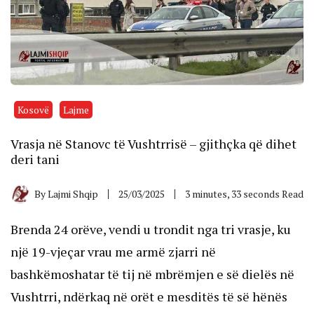
Kosovë
Lajme
Vrasja në Stanovc të Vushtrrisë – gjithçka që dihet
deri tani
By
Lajmi Shqip
25/03/2025
3 minutes, 33 seconds Read
Brenda 24 orëve, vendi u trondit nga tri vrasje, ku
një 19-vjeçar vrau me armë zjarri në
bashkëmoshatar të tij në mbrëmjen e së dielës në
Vushtrri, ndërkaq në orët e mesditës të së hënës