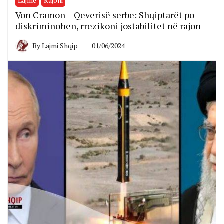
Lajme
Rajoni
Von Cramon – Qeverisë serbe: Shqiptarët po
diskriminohen, rrezikoni jostabilitet në rajon
By
Lajmi Shqip
01/06/2024