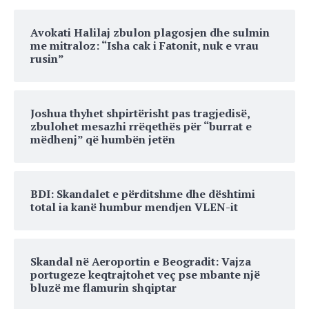
Avokati Halilaj zbulon plagosjen dhe sulmin
me mitraloz: “Isha cak i Fatonit, nuk e vrau
rusin”
Joshua thyhet shpirtërisht pas tragjedisë,
zbulohet mesazhi rrëqethës për “burrat e
mëdhenj” që humbën jetën
BDI: Skandalet e përditshme dhe dështimi
total ia kanë humbur mendjen VLEN-it
Skandal në Aeroportin e Beogradit: Vajza
portugeze keqtrajtohet veç pse mbante një
bluzë me flamurin shqiptar