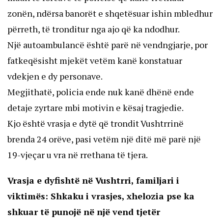
zonën, ndërsa banorët e shqetësuar ishin mbledhur
përreth, të tronditur nga ajo që ka ndodhur.
Një autoambulancë është parë në vendngjarje, por
fatkeqësisht mjekët vetëm kanë konstatuar
vdekjen e dy personave.
Megjithatë, policia ende nuk kanë dhënë ende
detaje zyrtare mbi motivin e kësaj tragjedie.
Kjo është vrasja e dytë që trondit Vushtrrinë
brenda 24 orëve, pasi vetëm një ditë më parë një
19-vjeçar u vra në rrethana të tjera.
Vrasja e dyfishtë në Vushtrri, familjari i
viktimës: Shkaku i vrasjes, xhelozia pse ka
shkuar të punojë në një vend tjetër