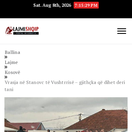
Sat. Aug 8th, 2026
7:15:30 PM
Lajmishqip.net
Lajmishqip
Ballina
Lajme
Kosovë
Vrasja në Stanovc të Vushtrrisë – gjithçka që dihet deri
tani