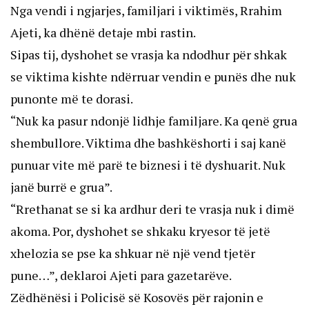
Nga vendi i ngjarjes, familjari i viktimës, Rrahim
Ajeti, ka dhënë detaje mbi rastin.
Sipas tij, dyshohet se vrasja ka ndodhur për shkak
se viktima kishte ndërruar vendin e punës dhe nuk
punonte më te dorasi.
“Nuk ka pasur ndonjë lidhje familjare. Ka qenë grua
shembullore. Viktima dhe bashkëshorti i saj kanë
punuar vite më parë te biznesi i të dyshuarit. Nuk
janë burrë e grua”.
“Rrethanat se si ka ardhur deri te vrasja nuk i dimë
akoma. Por, dyshohet se shkaku kryesor të jetë
xhelozia se pse ka shkuar në një vend tjetër
pune…”, deklaroi Ajeti para gazetarëve.
Zëdhënësi i Policisë së Kosovës për rajonin e