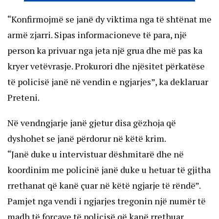
“Konfirmojmë se janë dy viktima nga të shtënat me
armë zjarri. Sipas informacioneve të para, një
person ka privuar nga jeta një grua dhe më pas ka
kryer vetëvrasje. Prokurori dhe njësitet përkatëse
të policisë janë në vendin e ngjarjes”, ka deklaruar
Preteni.
Në vendngjarje janë gjetur disa gëzhoja që
dyshohet se janë përdorur në këtë krim.
“Janë duke u intervistuar dëshmitarë dhe në
koordinim me policinë janë duke u hetuar të gjitha
rrethanat që kanë çuar në këtë ngjarje të rëndë”.
Pamjet nga vendi i ngjarjes tregonin një numër të
madh të forcave të policisë që kanë rrethuar