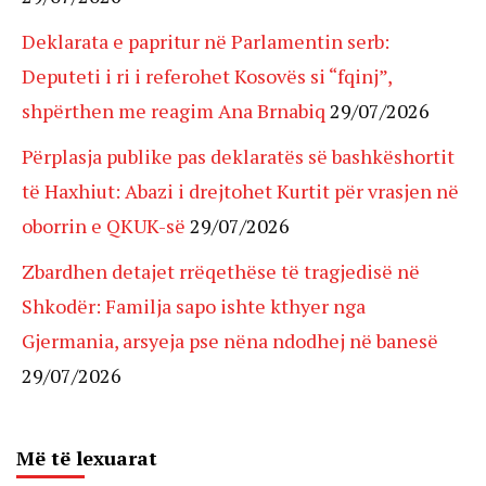
Deklarata e papritur në Parlamentin serb:
Deputeti i ri i referohet Kosovës si “fqinj”,
shpërthen me reagim Ana Brnabiq
29/07/2026
Përplasja publike pas deklaratës së bashkëshortit
të Haxhiut: Abazi i drejtohet Kurtit për vrasjen në
oborrin e QKUK-së
29/07/2026
Zbardhen detajet rrëqethëse të tragjedisë në
Shkodër: Familja sapo ishte kthyer nga
Gjermania, arsyeja pse nëna ndodhej në banesë
29/07/2026
Më të lexuarat