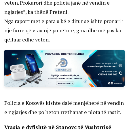
veten. Prokurori dhe policia janë në vendin e
ngjarjes”, ka thënë Preteni.
Nga raportimet e para u bë e ditur se ishte pronari i
një furre që vrau një punëtore, grua dhe më pas ka
qëlluar edhe veten.
Policia e Kosovës kishte dalë menjëherë në vendin
e ngjarjes dhe po heton rrethanat e plota të rastit.
Vrasja e dyfishtë në Stanovc të Vushtrrisë