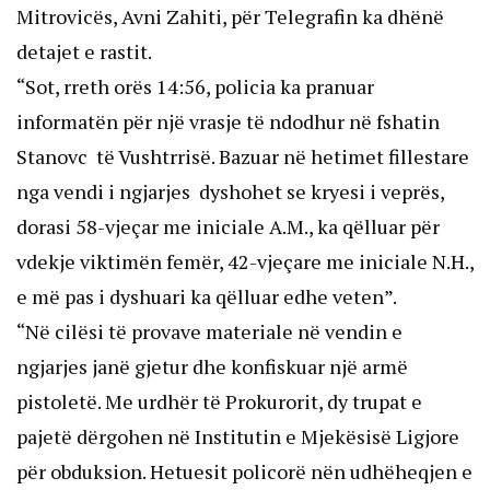
Mitrovicës, Avni Zahiti, për Telegrafin ka dhënë
detajet e rastit.
“Sot, rreth orës 14:56, policia ka pranuar
informatën për një vrasje të ndodhur në fshatin
Stanovc të Vushtrrisë. Bazuar në hetimet fillestare
nga vendi i ngjarjes dyshohet se kryesi i veprës,
dorasi 58-vjeçar me iniciale A.M., ka qëlluar për
vdekje viktimën femër, 42-vjeçare me iniciale N.H.,
e më pas i dyshuari ka qëlluar edhe veten”.
“Në cilësi të provave materiale në vendin e
ngjarjes janë gjetur dhe konfiskuar një armë
pistoletë. Me urdhër të Prokurorit, dy trupat e
pajetë dërgohen në Institutin e Mjekësisë Ligjore
për obduksion. Hetuesit policorë nën udhëheqjen e