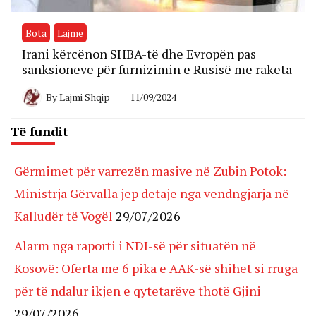
Bota
Lajme
Irani kërcënon SHBA-të dhe Evropën pas
sanksioneve për furnizimin e Rusisë me raketa
By
Lajmi Shqip
11/09/2024
Të fundit
Gërmimet për varrezën masive në Zubin Potok:
Ministrja Gërvalla jep detaje nga vendngjarja në
Kalludër të Vogël
29/07/2026
Alarm nga raporti i NDI-së për situatën në
Kosovë: Oferta me 6 pika e AAK-së shihet si rruga
për të ndalur ikjen e qytetarëve thotë Gjini
29/07/2026