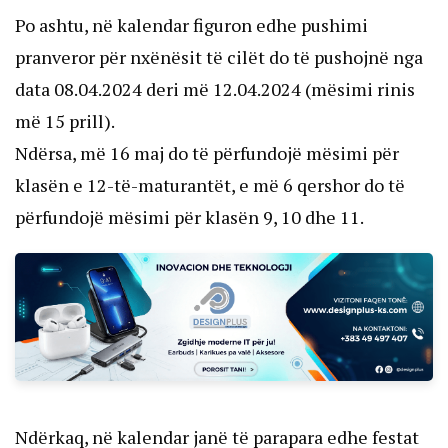
Po ashtu, në kalendar figuron edhe pushimi
pranveror për nxënësit të cilët do të pushojnë nga
data 08.04.2024 deri më 12.04.2024 (mësimi rinis
më 15 prill).
Ndërsa, më 16 maj do të përfundojë mësimi për
klasën e 12-të-maturantët, e më 6 qershor do të
përfundojë mësimi për klasën 9, 10 dhe 11.
Ndërkaq, në kalendar janë të parapara edhe festat