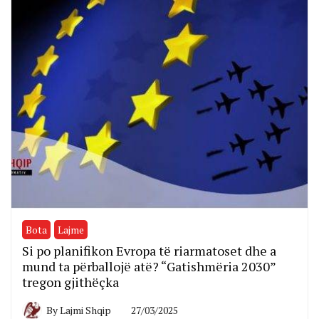
Bota
Lajme
Si po planifikon Evropa të riarmatoset dhe a
mund ta përballojë atë? “Gatishmëria 2030”
tregon gjithëçka
By
Lajmi Shqip
27/03/2025