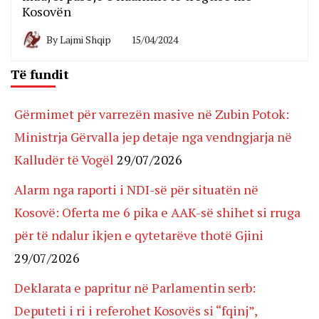
Kosovën
By
Lajmi Shqip
15/04/2024
Të fundit
Gërmimet për varrezën masive në Zubin Potok:
Ministrja Gërvalla jep detaje nga vendngjarja në
Kalludër të Vogël
29/07/2026
Alarm nga raporti i NDI-së për situatën në
Kosovë: Oferta me 6 pika e AAK-së shihet si rruga
për të ndalur ikjen e qytetarëve thotë Gjini
29/07/2026
Deklarata e papritur në Parlamentin serb:
Deputeti i ri i referohet Kosovës si “fqinj”,