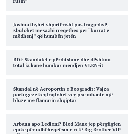
rusin”
Joshua thyhet shpirtërisht pas tragjedisë,
zbulohet mesazhi rrëqethës për “burrat e
mëdhenj” që humbën jetën
BDI: Skandalet e përditshme dhe dështimi
total ia kanë humbur mendjen VLEN-it
Skandal në Aeroportin e Beogradit: Vajza
portugeze keqtrajtohet veç pse mbante një
bluzë me flamurin shqiptar
Arbana apo Ledioni? Bled Mane jep përgjigjen
epike për udhëheqeësin e ri të Big Brother VIP