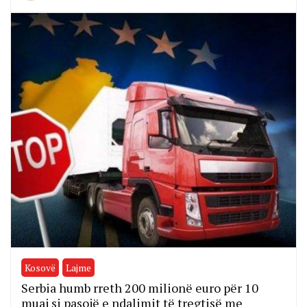
Kosovë
Lajme
Serbia humb rreth 200 milionë euro për 10
muaj si pasojë e ndalimit të tregtisë me