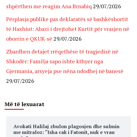
shpërthen me reagim Ana Brnabiq
29/07/2026
Përplasja publike pas deklaratës së bashkëshortit
të Haxhiut: Abazi i drejtohet Kurtit për vrasjen në
oborrin e QKUK-së
29/07/2026
Zbardhen detajet rrëqethëse të tragjedisë në
Shkodër: Familja sapo ishte kthyer nga
Gjermania, arsyeja pse nëna ndodhej në banesë
29/07/2026
Më të lexuarat
Avokati Halilaj zbulon plagosjen dhe sulmin
me mitraloz: “Isha cak i Fatonit, nuk e vrau