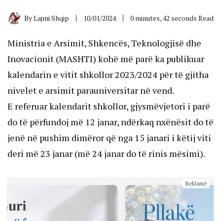
By
Lajmi Shqip
10/01/2024
0 minutes, 42 seconds Read
Ministria e Arsimit, Shkencës, Teknologjisë dhe
Inovacionit (MASHTI) kohë më parë ka publikuar
kalendarin e vitit shkollor 2023/2024 për të gjitha
nivelet e arsimit parauniversitar në vend.
E referuar kalendarit shkollor, gjysmëvjetori i parë
do të përfundoj më 12 janar, ndërkaq nxënësit do të
jenë në pushim dimëror që nga 15 janari i këtij viti
deri më 23 janar (më 24 janar do të rinis mësimi).
Reklamë