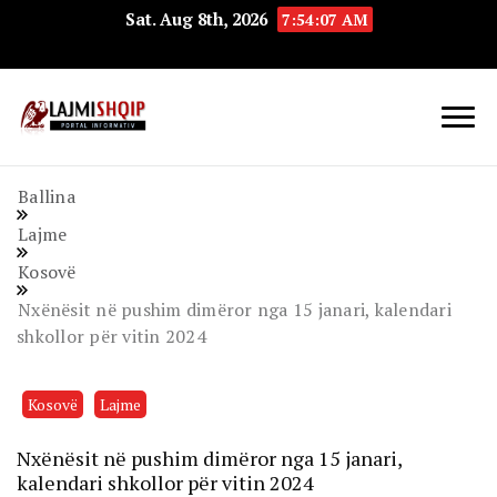
Sat. Aug 8th, 2026
7:54:08 AM
Lajmishqip.net
Lajmishqip
Ballina
Lajme
Kosovë
Nxënësit në pushim dimëror nga 15 janari, kalendari
shkollor për vitin 2024
Kosovë
Lajme
Nxënësit në pushim dimëror nga 15 janari,
kalendari shkollor për vitin 2024