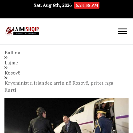
Sat. Aug 8th, 2026
6:24:59 PM
Lajmishqip.net
Lajmishqip
Ballina
Lajme
Kosovë
Kryeministri irlandez arrin në Kosovë, pritet nga
Kurti