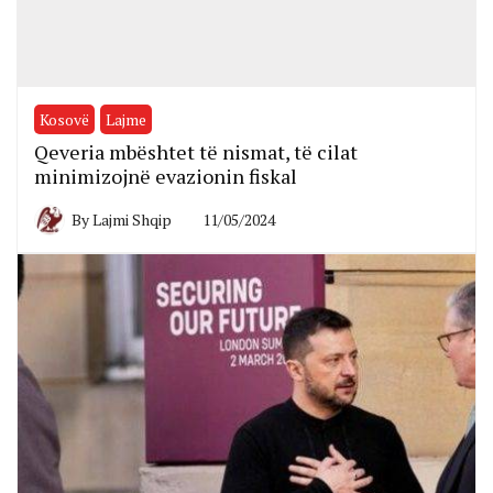
Kosovë
Lajme
Qeveria mbështet të nismat, të cilat
minimizojnë evazionin fiskal
By
Lajmi Shqip
11/05/2024