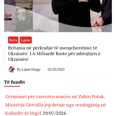
Bota
Lajme
Britania në përkrahje të menjehershme të
Ukrainës: 1.6 Miliardë funte për mbrojtjen e
Ukrainës!
By
Lajmi Shqip
02/03/2025
Të fundit
Gërmimet për varrezën masive në Zubin Potok:
Ministrja Gërvalla jep detaje nga vendngjarja në
Kalludër të Vogël
29/07/2026