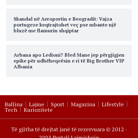
Skandal në Aeroportin e Beogradit: Vajza
portugeze keqtrajtohet veç pse mbante një
bluzë me flamurin shqiptar
Arbana apo Ledioni? Bled Mane jep përgjigjen
epike për udhëheqeësin e ri të Big Brother VIP
Albania
Ballina
Lajme
Sport
Magazina
Lifestyle
Tech
Kuriozitete
Të gjitha të drejtat janë të rezervuara © 2012 -
2023 Portali Lajmishqip