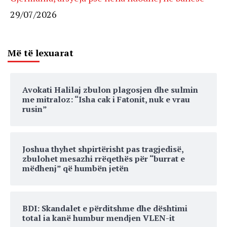
29/07/2026
Më të lexuarat
Avokati Halilaj zbulon plagosjen dhe sulmin
me mitraloz: “Isha cak i Fatonit, nuk e vrau
rusin”
Joshua thyhet shpirtërisht pas tragjedisë,
zbulohet mesazhi rrëqethës për “burrat e
mëdhenj” që humbën jetën
BDI: Skandalet e përditshme dhe dështimi
total ia kanë humbur mendjen VLEN-it