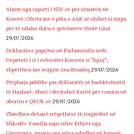
Alarm nga raporti i NDI-së për situatën në
Kosovë: Oferta me 6 pika e AAK-së shihet si rruga
për të ndalur ikjen e qytetarëve thotë Gjini
29/07/2026
Deklarata e papritur në Parlamentin serb:
Deputeti i ri i referohet Kosovës si “fqinj”,
shpërthen me reagim Ana Brnabiq
29/07/2026
Përplasja publike pas deklaratës së bashkëshortit
të Haxhiut: Abazi i drejtohet Kurtit për vrasjen në
oborrin e QKUK-së
29/07/2026
Zbardhen detajet rrëqethëse të tragjedisë në
Shkodër: Familja sapo ishte kthyer nga
Gjermania, arsyeja pse nëna ndodhej në banesë