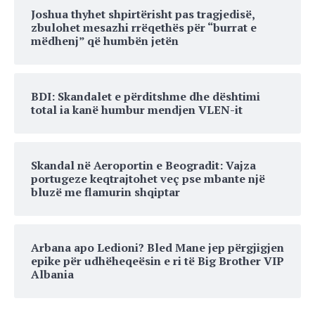
Joshua thyhet shpirtërisht pas tragjedisë,
zbulohet mesazhi rrëqethës për “burrat e
mëdhenj” që humbën jetën
BDI: Skandalet e përditshme dhe dështimi
total ia kanë humbur mendjen VLEN-it
Skandal në Aeroportin e Beogradit: Vajza
portugeze keqtrajtohet veç pse mbante një
bluzë me flamurin shqiptar
Arbana apo Ledioni? Bled Mane jep përgjigjen
epike për udhëheqeësin e ri të Big Brother VIP
Albania