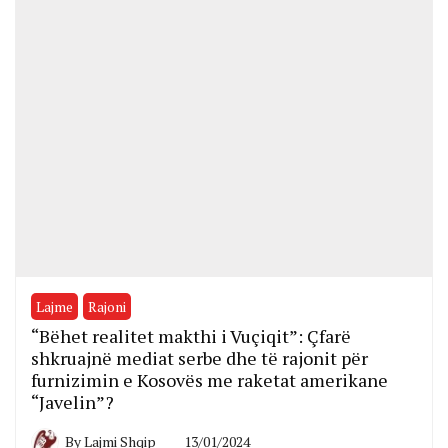
Lajme
Rajoni
“Bëhet realitet makthi i Vuçiqit”: Çfarë
shkruajnë mediat serbe dhe të rajonit për
furnizimin e Kosovës me raketat amerikane
“Javelin”?
By
Lajmi Shqip
13/01/2024