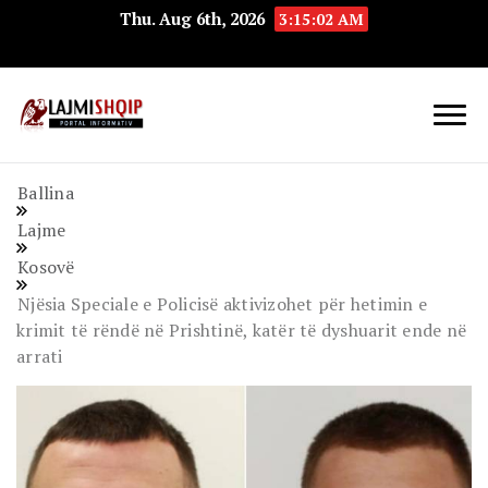
Thu. Aug 6th, 2026
3:15:02 AM
Lajmishqip.net
Lajmishqip
Ballina
Lajme
Kosovë
Njësia Speciale e Policisë aktivizohet për hetimin e
krimit të rëndë në Prishtinë, katër të dyshuarit ende në
arrati