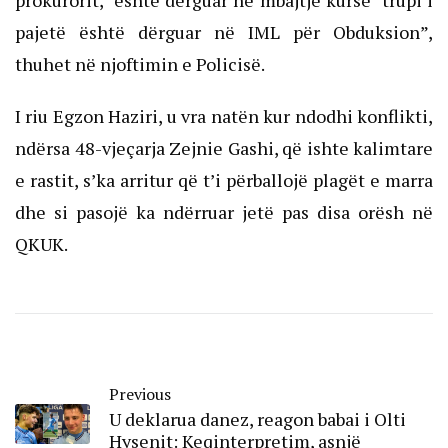
prokurorit, është dërguar ne mbajtje kurse trupi i
pajetë është dërguar në IML për Obduksion”,
thuhet në njoftimin e Policisë.
I riu Egzon Haziri, u vra natën kur ndodhi konflikti,
ndërsa 48-vjeçarja Zejnie Gashi, që ishte kalimtare
e rastit, s’ka arritur që t’i përballojë plagët e marra
dhe si pasojë ka ndërruar jetë pas disa orësh në
QKUK.
Previous
U deklarua danez, reagon babai i Olti
Hysenit: Keqinterpretim, asnjë