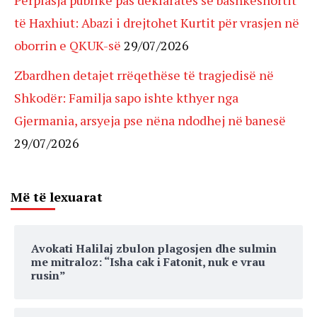
Përplasja publike pas deklaratës së bashkëshortit
të Haxhiut: Abazi i drejtohet Kurtit për vrasjen në
oborrin e QKUK-së
29/07/2026
Zbardhen detajet rrëqethëse të tragjedisë në
Shkodër: Familja sapo ishte kthyer nga
Gjermania, arsyeja pse nëna ndodhej në banesë
29/07/2026
Më të lexuarat
Avokati Halilaj zbulon plagosjen dhe sulmin
me mitraloz: “Isha cak i Fatonit, nuk e vrau
rusin”