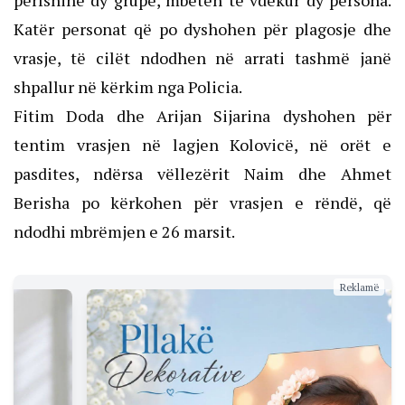
përfshinë dy grupe, mbetën të vdekur dy persona.
Katër personat që po dyshohen për plagosje dhe
vrasje, të cilët ndodhen në arrati tashmë janë
shpallur në kërkim nga Policia.
Fitim Doda dhe Arijan Sijarina dyshohen për
tentim vrasjen në lagjen Kolovicë, në orët e
pasdites, ndërsa vëllezërit Naim dhe Ahmet
Berisha po kërkohen për vrasjen e rëndë, që
ndodhi mbrëmjen e 26 marsit.
Reklamë