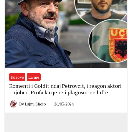
Kosovë
Lajme
Komenti i Goldit ndaj Petrovcit, i reagon aktori
i njohur: Profa ka qenë i plagosur në luftë
By
Lajmi Shqip
26/03/2024