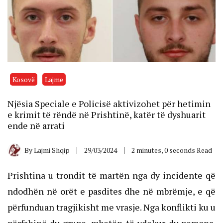
Kosovë
Lajme
Njësia Speciale e Policisë aktivizohet për hetimin
e krimit të rëndë në Prishtinë, katër të dyshuarit
ende në arrati
By
Lajmi Shqip
29/03/2024
2 minutes, 0 seconds Read
Prishtina u trondit të martën nga dy incidente që
ndodhën në orët e pasdites dhe në mbrëmje, e që
përfunduan tragjikisht me vrasje. Nga konflikti ku u