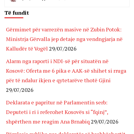
Të fundit
Gërmimet për varrezën masive në Zubin Potok:
Ministrja Gërvalla jep detaje nga vendngjarja në
Kalludër të Vogël
29/07/2026
Alarm nga raporti i NDI-së për situatën në
Kosovë: Oferta me 6 pika e AAK-së shihet si rruga
për të ndalur ikjen e qytetarëve thotë Gjini
29/07/2026
Deklarata e papritur në Parlamentin serb:
Deputeti i ri i referohet Kosovës si “fqinj”,
shpërthen me reagim Ana Brnabiq
29/07/2026