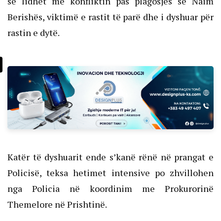
se lidhet me konfliktin pas plagosjes së Naim
Berishës, viktimë e rastit të parë dhe i dyshuar për
rastin e dytë.
Katër të dyshuarit ende s’kanë rënë në prangat e
Policisë, teksa hetimet intensive po zhvillohen
nga Policia në koordinim me Prokurorinë
Themelore në Prishtinë.