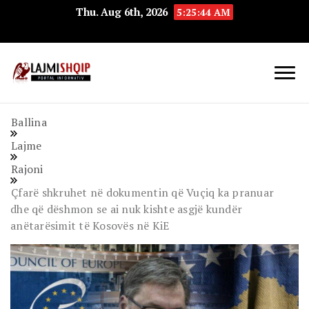
Thu. Aug 6th, 2026
5:25:44 AM
Lajmishqip.net
Lajmishqip
Ballina
Lajme
Rajoni
Çfarë shkruhet në dokumentin që Vuçiq ka pranuar
dhe që dëshmon se ai nuk kishte asgjë kundër
anëtarësimit të Kosovës në KiE