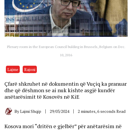
Plenary room in the European Council bulding in Brussels, Belgium on Dec.
10, 2016
Lajme
Rajoni
Çfarë shkruhet në dokumentin që Vuçiq ka pranuar
dhe që dëshmon se ai nuk kishte asgjë kundër
anëtarësimit të Kosovës në KiE
By
Lajmi Shqip
29/03/2024
2 minutes, 6 seconds Read
Kosova mori “dritën e gjelbër” për anëtarësim në