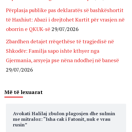
Përplasja publike pas deklaratës së bashkëshortit
të Haxhiut: Abazi i drejtohet Kurtit për vrasjen në
oborrin e QKUK-së
29/07/2026
Zbardhen detajet rrëqethëse të tragjedisë në
Shkodër: Familja sapo ishte kthyer nga
Gjermania, arsyeja pse nëna ndodhej në banesë
29/07/2026
Më të lexuarat
Avokati Halilaj zbulon plagosjen dhe sulmin
me mitraloz: “Isha cak i Fatonit, nuk e vrau
rusin”