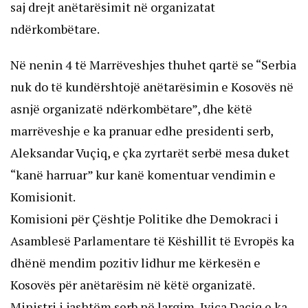
saj drejt anëtarësimit në organizatat
ndërkombëtare.
Në nenin 4 të Marrëveshjes thuhet qartë se “Serbia
nuk do të kundërshtojë anëtarësimin e Kosovës në
asnjë organizatë ndërkombëtare”, dhe këtë
marrëveshje e ka pranuar edhe presidenti serb,
Aleksandar Vuçiq, e çka zyrtarët serbë mesa duket
“kanë harruar” kur kanë komentuar vendimin e
Komisionit.
Komisioni për Çështje Politike dhe Demokraci i
Asamblesë Parlamentare të Këshillit të Evropës ka
dhënë mendim pozitiv lidhur me kërkesën e
Kosovës për anëtarësim në këtë organizatë.
Ministri i jashtëm serb në largim, Ivica Daçiq e ka