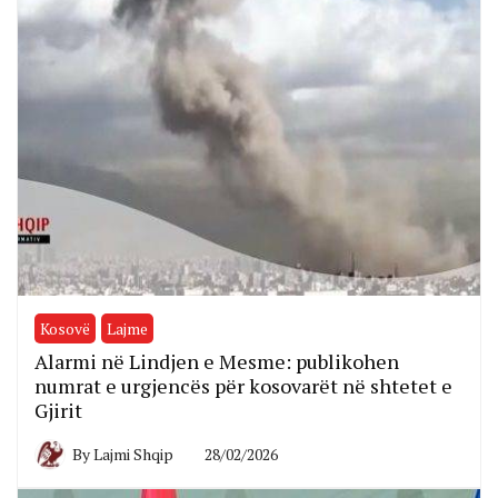
Kosovë
Lajme
Alarmi në Lindjen e Mesme: publikohen
numrat e urgjencës për kosovarët në shtetet e
Gjirit
By
Lajmi Shqip
28/02/2026