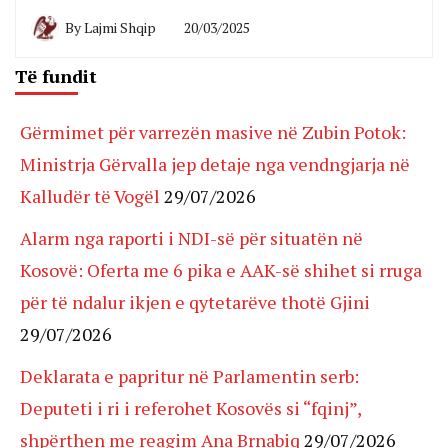
By
Lajmi Shqip
20/03/2025
Të fundit
Gërmimet për varrezën masive në Zubin Potok:
Ministrja Gërvalla jep detaje nga vendngjarja në
Kalludër të Vogël
29/07/2026
Alarm nga raporti i NDI-së për situatën në
Kosovë: Oferta me 6 pika e AAK-së shihet si rruga
për të ndalur ikjen e qytetarëve thotë Gjini
29/07/2026
Deklarata e papritur në Parlamentin serb:
Deputeti i ri i referohet Kosovës si “fqinj”,
shpërthen me reagim Ana Brnabiq
29/07/2026