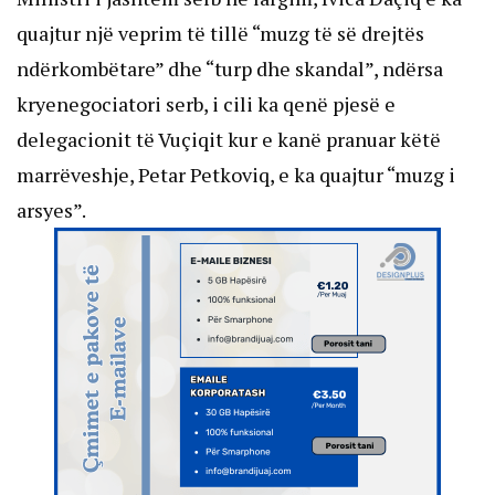
quajtur një veprim të tillë “muzg të së drejtës
ndërkombëtare” dhe “turp dhe skandal”, ndërsa
kryenegociatori serb, i cili ka qenë pjesë e
delegacionit të Vuçiqit kur e kanë pranuar këtë
marrëveshje, Petar Petkoviq, e ka quajtur “muzg i
arsyes”.