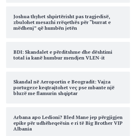
Joshua thyhet shpirtërisht pas tragjedisë,
zbulohet mesazhi rrëqethës për “burrat e
mëdhenj” që humbën jetën
BDI: Skandalet e përditshme dhe dështimi
total ia kanë humbur mendjen VLEN-it
Skandal në Aeroportin e Beogradit: Vajza
portugeze keqtrajtohet veç pse mbante një
bluzë me flamurin shqiptar
Arbana apo Ledioni? Bled Mane jep përgjigjen
epike për udhëheqeësin e ri të Big Brother VIP
Albania