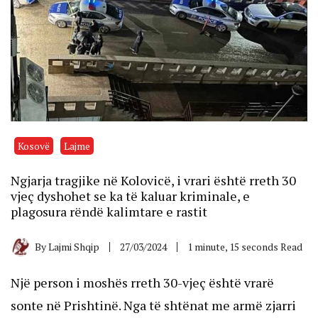
Kosovë
Lajme
Ngjarja tragjike në Kolovicë, i vrari është rreth 30
vjeç dyshohet se ka të kaluar kriminale, e
plagosura rëndë kalimtare e rastit
By
Lajmi Shqip
27/03/2024
1 minute, 15 seconds Read
Një person i moshës rreth 30-vjeç është vrarë
sonte në Prishtinë. Nga të shtënat me armë zjarri