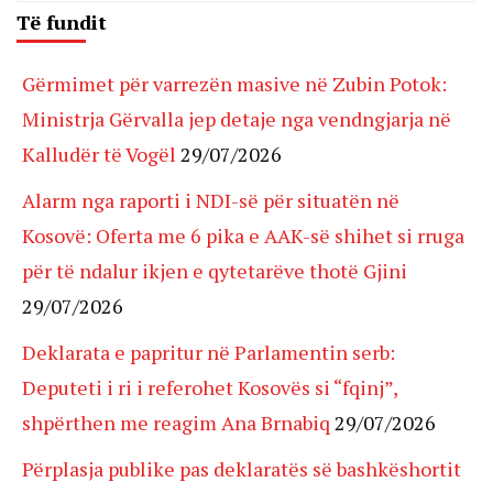
Të fundit
Gërmimet për varrezën masive në Zubin Potok:
Ministrja Gërvalla jep detaje nga vendngjarja në
Kalludër të Vogël
29/07/2026
Alarm nga raporti i NDI-së për situatën në
Kosovë: Oferta me 6 pika e AAK-së shihet si rruga
për të ndalur ikjen e qytetarëve thotë Gjini
29/07/2026
Deklarata e papritur në Parlamentin serb:
Deputeti i ri i referohet Kosovës si “fqinj”,
shpërthen me reagim Ana Brnabiq
29/07/2026
Përplasja publike pas deklaratës së bashkëshortit