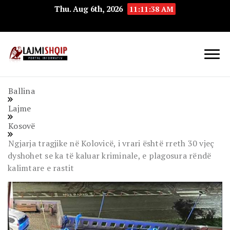
Thu. Aug 6th, 2026
11:11:39 AM
Lajmishqip.net
Lajmishqip
Ballina
Lajme
Kosovë
Ngjarja tragjike në Kolovicë, i vrari është rreth 30 vjeç
dyshohet se ka të kaluar kriminale, e plagosura rëndë
kalimtare e rastit