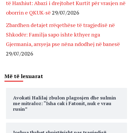
të Haxhiut: Abazi i drejtohet Kurtit për vrasjen në
oborrin e QKUK-së
29/07/2026
Zbardhen detajet rrëqethëse të tragjedisë në
Shkodër: Familja sapo ishte kthyer nga
Gjermania, arsyeja pse nëna ndodhej në banesë
29/07/2026
Më të lexuarat
Avokati Halilaj zbulon plagosjen dhe sulmin
me mitraloz: “Isha cak i Fatonit, nuk e vrau
rusin”
Joshua thyhet shpirtërisht pas tragjedisë,