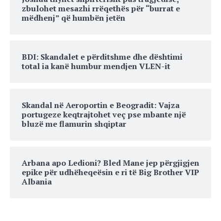
zbulohet mesazhi rrëqethës për “burrat e
mëdhenj” që humbën jetën
BDI: Skandalet e përditshme dhe dështimi
total ia kanë humbur mendjen VLEN-it
Skandal në Aeroportin e Beogradit: Vajza
portugeze keqtrajtohet veç pse mbante një
bluzë me flamurin shqiptar
Arbana apo Ledioni? Bled Mane jep përgjigjen
epike për udhëheqeësin e ri të Big Brother VIP
Albania