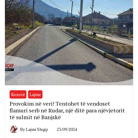
Kosovë
Lajme
Provokim në veri! Tentohet të vendoset
flamuri serb në Rudar, një ditë para njëvjetorit
të sulmit në Banjskë
By
Lajmi Shqip
23/09/2024