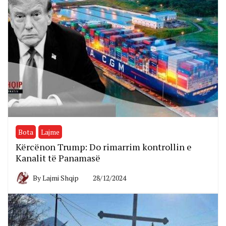
Bota
Lajme
Kërcënon Trump: Do rimarrim kontrollin e
Kanalit të Panamasë
By
Lajmi Shqip
28/12/2024