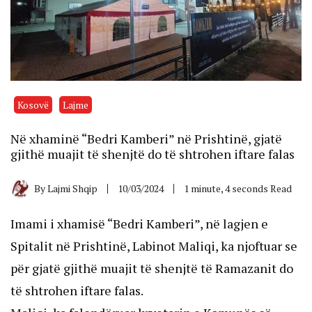
Kosovë
Lajme
Në xhaminë “Bedri Kamberi” në Prishtinë, gjatë
gjithë muajit të shenjtë do të shtrohen iftare falas
By
Lajmi Shqip
10/03/2024
1 minute, 4 seconds Read
Imami i xhamisë “Bedri Kamberi”, në lagjen e
Spitalit në Prishtinë, Labinot Maliqi, ka njoftuar se
për gjatë gjithë muajit të shenjtë të Ramazanit do
të shtrohen iftare falas.