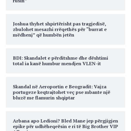
rusin”
Joshua thyhet shpirtërisht pas tragjedisë,
zbulohet mesazhi rrëqethës për “burrat e
mëdhenj” që humbën jetën
BDI: Skandalet e përditshme dhe dështimi
total ia kanë humbur mendjen VLEN-it
Skandal në Aeroportin e Beogradit: Vajza
portugeze keqtrajtohet veç pse mbante një
bluzë me flamurin shqiptar
Arbana apo Ledioni? Bled Mane jep përgjigjen
epike për udhëheqeësin e ri të Big Brother VIP