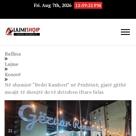
Fri. Aug 7th, 2026
12:59:23 PM
Lajmishqip.net
Lajmishqip
Ballina
Lajme
Kosovë
Në xhaminë “Bedri Kamberi” në Prishtinë, gjatë gjithë
muajit të shenjtë do të shtrohen iftare falas