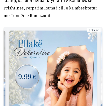
Maliqi, ka falendëruar kryetarin e Komunës së
Prishtinës, Perparim Rama i cili e ka mbështetur
me Tendën e Ramazanit.
Reklamë