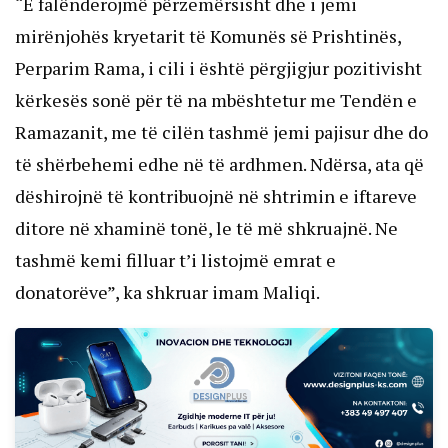
“E falënderojmë përzemërsisht dhe i jemi
mirënjohës kryetarit të Komunës së Prishtinës,
Perparim Rama, i cili i është përgjigjur pozitivisht
kërkesës sonë për të na mbështetur me Tendën e
Ramazanit, me të cilën tashmë jemi pajisur dhe do
të shërbehemi edhe në të ardhmen. Ndërsa, ata që
dëshirojnë të kontribuojnë në shtrimin e iftareve
ditore në xhaminë tonë, le të më shkruajnë. Ne
tashmë kemi filluar t’i listojmë emrat e
donatorëve”, ka shkruar imam Maliqi.