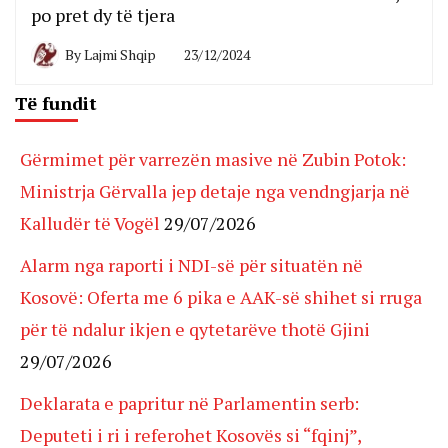
po pret dy të tjera
By
Lajmi Shqip
23/12/2024
Të fundit
Gërmimet për varrezën masive në Zubin Potok:
Ministrja Gërvalla jep detaje nga vendngjarja në
Kalludër të Vogël
29/07/2026
Alarm nga raporti i NDI-së për situatën në
Kosovë: Oferta me 6 pika e AAK-së shihet si rruga
për të ndalur ikjen e qytetarëve thotë Gjini
29/07/2026
Deklarata e papritur në Parlamentin serb:
Deputeti i ri i referohet Kosovës si “fqinj”,