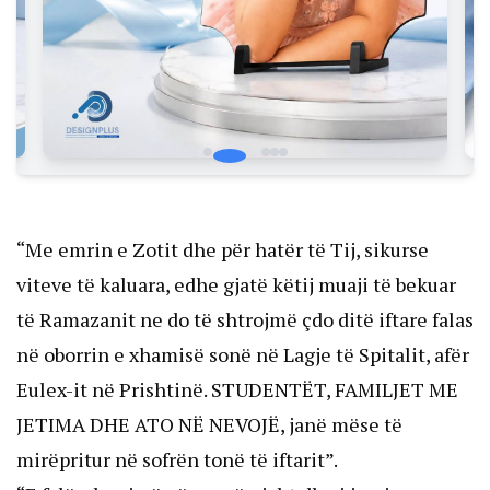
“Me emrin e Zotit dhe për hatër të Tij, sikurse
viteve të kaluara, edhe gjatë këtij muaji të bekuar
të Ramazanit ne do të shtrojmë çdo ditë iftare falas
në oborrin e xhamisë sonë në Lagje të Spitalit, afër
Eulex-it në Prishtinë. STUDENTËT, FAMILJET ME
JETIMA DHE ATO NË NEVOJË, janë mëse të
mirëpritur në sofrën tonë të iftarit”.