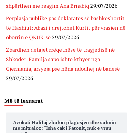
shpërthen me reagim Ana Brnabiq
29/07/2026
Përplasja publike pas deklaratës së bashkëshortit
të Haxhiut: Abazi i drejtohet Kurtit për vrasjen në
oborrin e QKUK-së
29/07/2026
Zbardhen detajet rrëqethëse të tragjedisë në
Shkodër: Familja sapo ishte kthyer nga
Gjermania, arsyeja pse nëna ndodhej në banesë
29/07/2026
Më të lexuarat
Avokati Halilaj zbulon plagosjen dhe sulmin
me mitraloz: “Isha cak i Fatonit, nuk e vrau