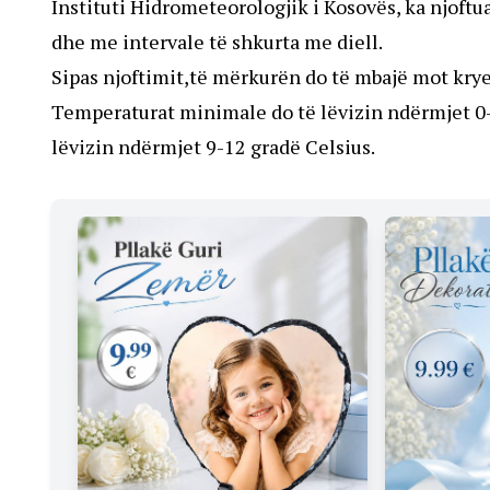
Instituti Hidrometeorologjik i Kosovës, ka njoftua
dhe me intervale të shkurta me diell.
Sipas njoftimit,të mërkurën do të mbajë mot krye
Temperaturat minimale do të lëvizin ndërmjet 0-
lëvizin ndërmjet 9-12 gradë Celsius.