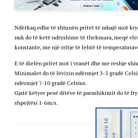
Ndërkaq edhe të shtunën pritet të mbajë mot kry
nuk do të ketë ndryshime të theksuara, meqë vle
konstante, me një rritje të lehtë të temperatura
E të dielën pritet mot i vranët dhe me reshje sh
Minimalet do të lëvizin ndërmjet 3-5 gradë Celsi
ndërmjet 7-10 gradë Celsius.
Gjatë këtyre pesë ditëve të parashikimit do të f
shpejtësi 1-6m/s.