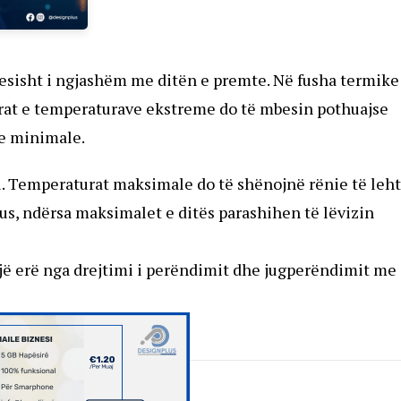
esisht i ngjashëm me ditën e premte. Në fusha termike
rat e temperaturave ekstreme do të mbesin pothuajse
ve minimale.
iu. Temperaturat maksimale do të shënojnë rënie të leht
us, ndërsa maksimalet e ditës parashihen të lëvizin
ryjë erë nga drejtimi i perëndimit dhe jugperëndimit me