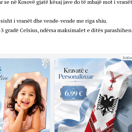
r se në Kosovë gjatë kësaj jave do të mbajë mot i vranë
sisht i vranët dhe vende-vende me riga shiu.
3 gradë Celsius, ndërsa maksimalet e ditës parashihen
Rekla