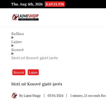
Thu. Aug 6th, 2026
8:49:52 PM
Lajmishqip.net
Lajmishqip
Ballina
Lajme
Kosovë
Moti në Kosovë gjatë javës
Kosovë
Lajme
Moti në Kosovë gjatë javës
By
Lajmi Shqip
03/01/2024
1 minute, 21 seconds Re