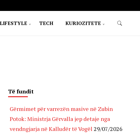
LIFESTYLE
TECH
KURIOZITETE
Të fundit
Gërmimet për varrezën masive në Zubin
Potok: Ministrja Gërvalla jep detaje nga
vendngjarja në Kalludër të Vogël
29/07/2026