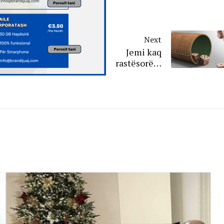
Next
Jemi kaq
rastësorë…