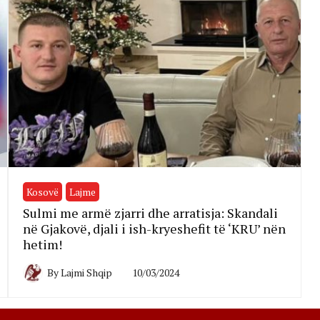
Kosovë
Lajme
Sulmi me armë zjarri dhe arratisja: Skandali
në Gjakovë, djali i ish-kryeshefit të ‘KRU’ nën
hetim!
By
Lajmi Shqip
10/03/2024