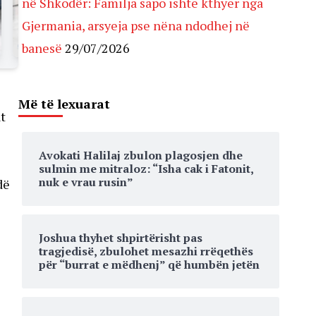
në Shkodër: Familja sapo ishte kthyer nga
Gjermania, arsyeja pse nëna ndodhej në
banesë
29/07/2026
Më të lexuarat
t
Avokati Halilaj zbulon plagosjen dhe
sulmin me mitraloz: “Isha cak i Fatonit,
nuk e vrau rusin”
dë
Joshua thyhet shpirtërisht pas
tragjedisë, zbulohet mesazhi rrëqethës
për “burrat e mëdhenj” që humbën jetën