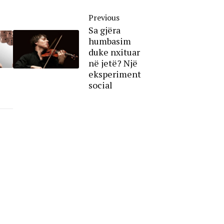
Previous
Sa gjëra
humbasim
duke nxituar
në jetë? Një
eksperiment
social