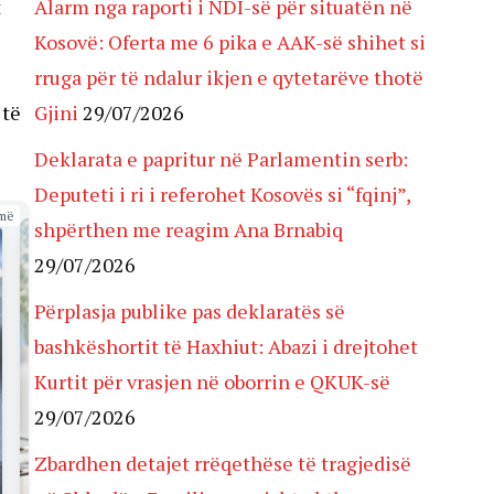
t
Alarm nga raporti i NDI-së për situatën në
Kosovë: Oferta me 6 pika e AAK-së shihet si
rruga për të ndalur ikjen e qytetarëve thotë
 të
Gjini
29/07/2026
Deklarata e papritur në Parlamentin serb:
Deputeti i ri i referohet Kosovës si “fqinj”,
më
shpërthen me reagim Ana Brnabiq
29/07/2026
Përplasja publike pas deklaratës së
bashkëshortit të Haxhiut: Abazi i drejtohet
Kurtit për vrasjen në oborrin e QKUK-së
29/07/2026
Zbardhen detajet rrëqethëse të tragjedisë