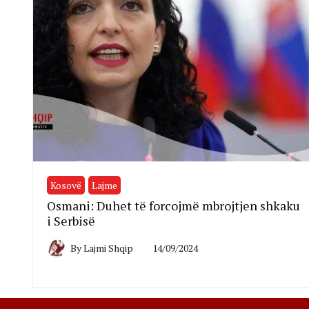
Kosovë
Lajme
Osmani: Duhet të forcojmë mbrojtjen shkaku
i Serbisë
By
Lajmi Shqip
14/09/2024