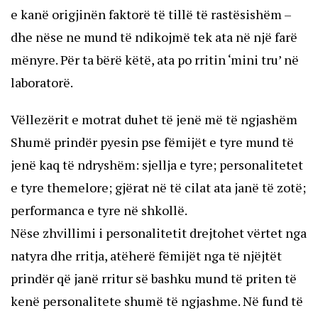
e kanë origjinën faktorë të tillë të rastësishëm –
dhe nëse ne mund të ndikojmë tek ata në një farë
mënyre. Për ta bërë këtë, ata po rritin ‘mini tru’ në
laboratorë.
Vëllezërit e motrat duhet të jenë më të ngjashëm
Shumë prindër pyesin pse fëmijët e tyre mund të
jenë kaq të ndryshëm: sjellja e tyre; personalitetet
e tyre themelore; gjërat në të cilat ata janë të zotë;
performanca e tyre në shkollë.
Nëse zhvillimi i personalitetit drejtohet vërtet nga
natyra dhe rritja, atëherë fëmijët nga të njëjtët
prindër që janë rritur së bashku mund të priten të
kenë personalitete shumë të ngjashme. Në fund të