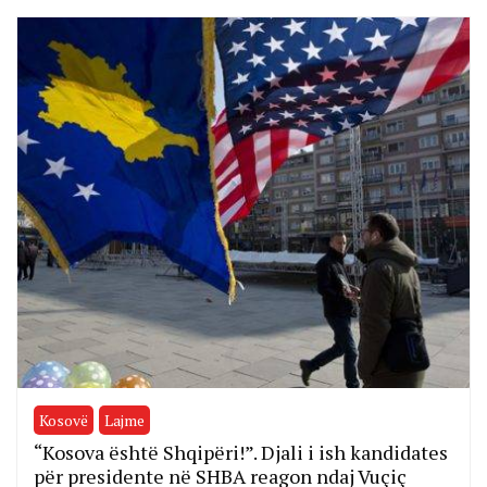
Kosovë
Lajme
“Kosova është Shqipëri!”. Djali i ish kandidates
për presidente në SHBA reagon ndaj Vuçiç