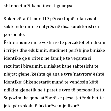
shkencëtarët kanë investiguar pse.
Shkencëtarët mund të përcaktojnë relativisht
saktë ndikimin e natyrës në disa karakteristika
personale.
Është shumë më e vështirë të përcaktohet ndikimi
i rritjes dhe edukimit. Studimet përfshijnë binjakë
identikë që u rritën në familje të veçanta si
rezultat i birësimit. Binjakët kanë saktësisht të
njëjtat gjene, kështu që ana e tyre ‘natyrore’ është
identike; Shkencëtarët mund të vendosin këtë
ndikim gjenetik në tiparet e tyre të personalitetit.
Supozimi ka qenë atëherë se pjesa tjetër duhet të
jetë për shkak të faktorëve mjedisorë.