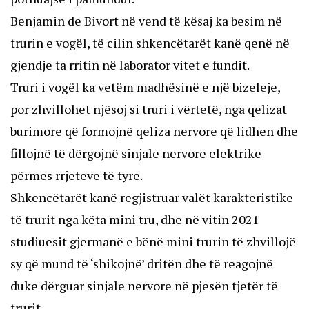
Benjamin de Bivort në vend të kësaj ka besim në
trurin e vogël, të cilin shkencëtarët kanë qenë në
gjendje ta rritin në laborator vitet e fundit.
Truri i vogël ka vetëm madhësinë e një bizeleje,
por zhvillohet njësoj si truri i vërtetë, nga qelizat
burimore që formojnë qeliza nervore që lidhen dhe
fillojnë të dërgojnë sinjale nervore elektrike
përmes rrjeteve të tyre.
Shkencëtarët kanë regjistruar valët karakteristike
të trurit nga këta mini tru, dhe në vitin 2021
studiuesit gjermanë e bënë mini trurin të zhvillojë
sy që mund të ‘shikojnë’ dritën dhe të reagojnë
duke dërguar sinjale nervore në pjesën tjetër të
trurit.