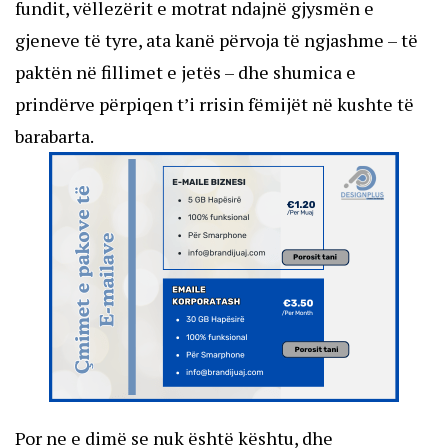
fundit, vëllezërit e motrat ndajnë gjysmën e
gjeneve të tyre, ata kanë përvoja të ngjashme – të
paktën në fillimet e jetës – dhe shumica e
prindërve përpiqen t’i rrisin fëmijët në kushte të
barabarta.
Por ne e dimë se nuk është kështu, dhe