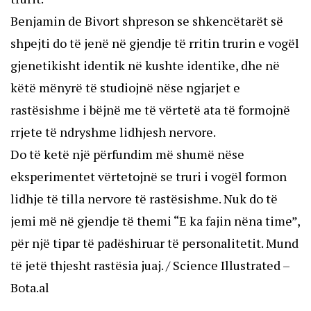
Benjamin de Bivort shpreson se shkencëtarët së
shpejti do të jenë në gjendje të rritin trurin e vogël
gjenetikisht identik në kushte identike, dhe në
këtë mënyrë të studiojnë nëse ngjarjet e
rastësishme i bëjnë me të vërtetë ata të formojnë
rrjete të ndryshme lidhjesh nervore.
Do të ketë një përfundim më shumë nëse
eksperimentet vërtetojnë se truri i vogël formon
lidhje të tilla nervore të rastësishme. Nuk do të
jemi më në gjendje të themi “E ka fajin nëna time”,
për një tipar të padëshiruar të personalitetit. Mund
të jetë thjesht rastësia juaj. / Science Illustrated –
Bota.al