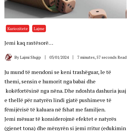
Kuriozitete
Lajme
Jemi kaq rastësorë…
By
Lajmi Shqip
03/01/2024
7 minutes, 57 seconds Read
Ju mund të mendoni se keni trashëguar, le të
themi, sensin e humorit nga babai dhe
kokëfortësinë nga nëna. Dhe ndoshta dashuria juaj
e thellë për natyrën lindi gjatë pushimeve të
fëmijërisë të kaluara në fshat me familjen.
Jemi mësuar të konsiderojmë efektet e natyrës
(gjenet tona) dhe mënyrën si jemi rritur (edukimin