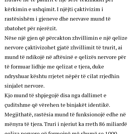
kërkimin e ushqimit. I njëjti çaktivizim i
rastësishëm i gjeneve dhe nervave mund të
zbatohet për njerëzit.
Nëse një gjen që përcakton zhvillimin e një qelize
nervore çaktivizohet gjatë zhvillimit të trurit, ai
mund të ndikojë në aftësinë e qelizës nervore për
të formuar lidhje me qelizat e tjera, duke
ndryshuar kështu rrjetet nëpër të cilat rrjedhin
sinjalet nervore.
Kjo mund të shpjegojë disa nga dallimet e
çuditshme që vërehen te binjakët identikë.
Megjithatë, rastësia mund të funksionojë edhe në
mënyra të tjera. Truri i njeriut ka rreth 86 miliardë
qeliza nervore që formojnë më shumë se 1000