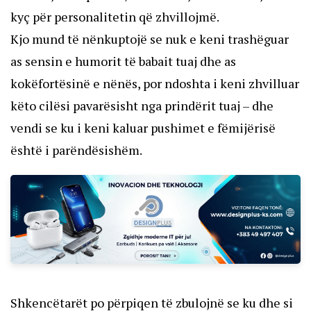
kyç për personalitetin që zhvillojmë.
Kjo mund të nënkuptojë se nuk e keni trashëguar
as sensin e humorit të babait tuaj dhe as
kokëfortësinë e nënës, por ndoshta i keni zhvilluar
këto cilësi pavarësisht nga prindërit tuaj – dhe
vendi se ku i keni kaluar pushimet e fëmijërisë
është i parëndësishëm.
Shkencëtarët po përpiqen të zbulojnë se ku dhe si