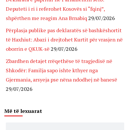
Deputeti i ri i referohet Kosovës si “fqinj”,
shpërthen me reagim Ana Brnabiq
29/07/2026
Përplasja publike pas deklaratës së bashkëshortit
të Haxhiut: Abazi i drejtohet Kurtit për vrasjen në
oborrin e QKUK-së
29/07/2026
Zbardhen detajet rrëqethëse të tragjedisë në
Shkodër: Familja sapo ishte kthyer nga
Gjermania, arsyeja pse nëna ndodhej në banesë
29/07/2026
Më të lexuarat