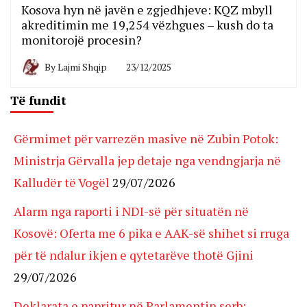
Kosova hyn në javën e zgjedhjeve: KQZ mbyll
akreditimin me 19,254 vëzhgues – kush do ta
monitorojë procesin?
By
Lajmi Shqip
23/12/2025
Të fundit
Gërmimet për varrezën masive në Zubin Potok:
Ministrja Gërvalla jep detaje nga vendngjarja në
Kalludër të Vogël
29/07/2026
Alarm nga raporti i NDI-së për situatën në
Kosovë: Oferta me 6 pika e AAK-së shihet si rruga
për të ndalur ikjen e qytetarëve thotë Gjini
29/07/2026
Deklarata e papritur në Parlamentin serb: