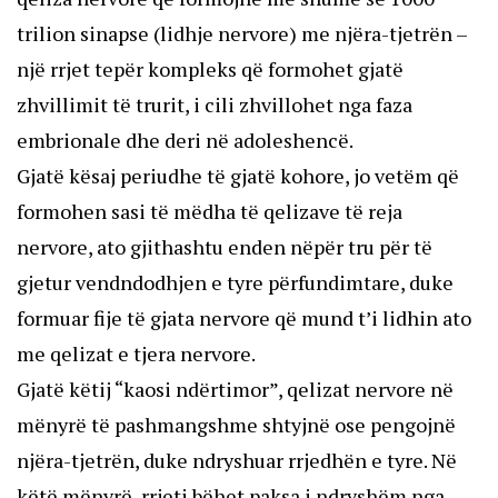
trilion sinapse (lidhje nervore) me njëra-tjetrën –
një rrjet tepër kompleks që formohet gjatë
zhvillimit të trurit, i cili zhvillohet nga faza
embrionale dhe deri në adoleshencë.
Gjatë kësaj periudhe të gjatë kohore, jo vetëm që
formohen sasi të mëdha të qelizave të reja
nervore, ato gjithashtu enden nëpër tru për të
gjetur vendndodhjen e tyre përfundimtare, duke
formuar fije të gjata nervore që mund t’i lidhin ato
me qelizat e tjera nervore.
Gjatë këtij “kaosi ndërtimor”, qelizat nervore në
mënyrë të pashmangshme shtyjnë ose pengojnë
njëra-tjetrën, duke ndryshuar rrjedhën e tyre. Në
këtë mënyrë, rrjeti bëhet paksa i ndryshëm nga