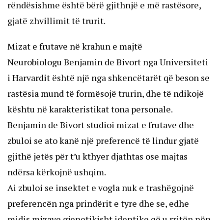
rëndësishme është bërë gjithnjë e më rastësore,
gjatë zhvillimit të trurit.
Mizat e frutave në krahun e majtë
Neurobiologu Benjamin de Bivort nga Universiteti
i Harvardit është një nga shkencëtarët që beson se
rastësia mund të formësojë trurin, dhe të ndikojë
kështu në karakteristikat tona personale.
Benjamin de Bivort studioi mizat e frutave dhe
zbuloi se ato kanë një preferencë të lindur gjatë
gjithë jetës për t’u kthyer djathtas ose majtas
ndërsa kërkojnë ushqim.
Ai zbuloi se insektet e vogla nuk e trashëgojnë
preferencën nga prindërit e tyre dhe se, edhe
midis mizave gjenetikisht identike që u rritën nën