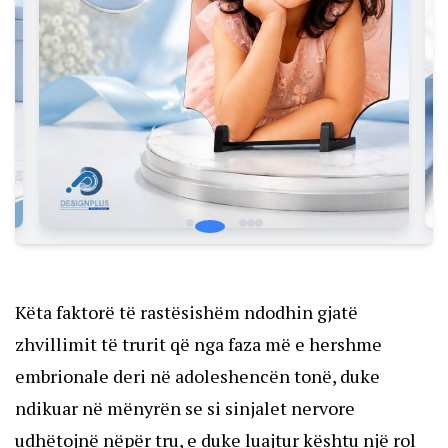
Këta faktorë të rastësishëm ndodhin gjatë
zhvillimit të trurit që nga faza më e hershme
embrionale deri në adoleshencën tonë, duke
ndikuar në mënyrën se si sinjalet nervore
udhëtojnë nëpër tru, e duke luajtur kështu një rol