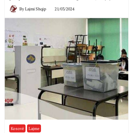
By
Lajmi Shqip
21/03/2024
Kosovë
Lajme