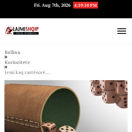
Fri. Aug 7th, 2026
4:39:31 PM
Lajmishqip.net
Lajmishqip
Ballina
Kuriozitete
Jemi kaq rastësorë…