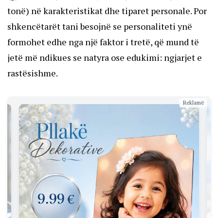
tonë) në karakteristikat dhe tiparet personale. Por
shkencëtarët tani besojnë se personaliteti ynë
formohet edhe nga një faktor i tretë, që mund të
jetë më ndikues se natyra ose edukimi: ngjarjet e
rastësishme.
Reklamë