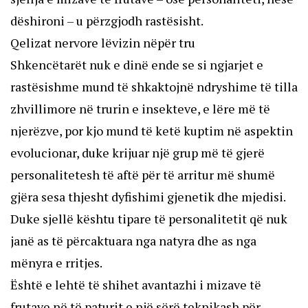
dëshironi – u përzgjodh rastësisht.
Qelizat nervore lëvizin nëpër tru
Shkencëtarët nuk e dinë ende se si ngjarjet e
rastësishme mund të shkaktojnë ndryshime të tilla
zhvillimore në trurin e insekteve, e lëre më të
njerëzve, por kjo mund të ketë kuptim në aspektin
evolucionar, duke krijuar një grup më të gjerë
personalitetesh të aftë për të arritur më shumë
gjëra sesa thjesht dyfishimi gjenetik dhe mjedisi.
Duke sjellë kështu tipare të personalitetit që nuk
janë as të përcaktuara nga natyra dhe as nga
mënyra e rritjes.
Është e lehtë të shihet avantazhi i mizave të
frutave në të paturit e një sërë teknikash për