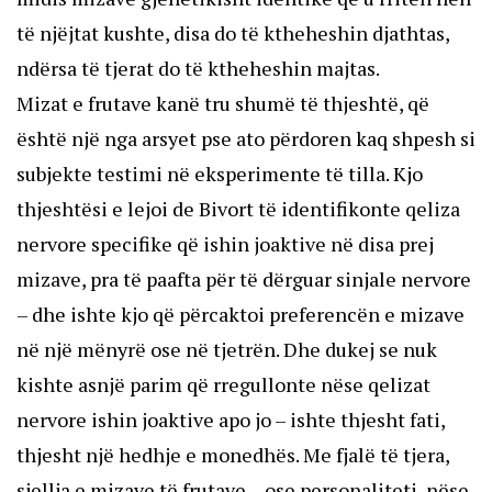
të njëjtat kushte, disa do të ktheheshin djathtas,
ndërsa të tjerat do të ktheheshin majtas.
Mizat e frutave kanë tru shumë të thjeshtë, që
është një nga arsyet pse ato përdoren kaq shpesh si
subjekte testimi në eksperimente të tilla. Kjo
thjeshtësi e lejoi de Bivort të identifikonte qeliza
nervore specifike që ishin joaktive në disa prej
mizave, pra të paafta për të dërguar sinjale nervore
– dhe ishte kjo që përcaktoi preferencën e mizave
në një mënyrë ose në tjetrën. Dhe dukej se nuk
kishte asnjë parim që rregullonte nëse qelizat
nervore ishin joaktive apo jo – ishte thjesht fati,
thjesht një hedhje e monedhës. Me fjalë të tjera,
sjellja e mizave të frutave – ose personaliteti, nëse