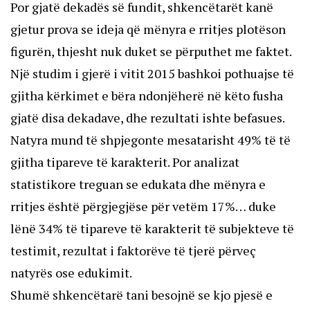
Por gjatë dekadës së fundit, shkencëtarët kanë
gjetur prova se ideja që mënyra e rritjes plotëson
figurën, thjesht nuk duket se përputhet me faktet.
Një studim i gjerë i vitit 2015 bashkoi pothuajse të
gjitha kërkimet e bëra ndonjëherë në këto fusha
gjatë disa dekadave, dhe rezultati ishte befasues.
Natyra mund të shpjegonte mesatarisht 49% të të
gjitha tipareve të karakterit. Por analizat
statistikore treguan se edukata dhe mënyra e
rritjes është përgjegjëse për vetëm 17%… duke
lënë 34% të tipareve të karakterit të subjekteve të
testimit, rezultat i faktorëve të tjerë përveç
natyrës ose edukimit.
Shumë shkencëtarë tani besojnë se kjo pjesë e