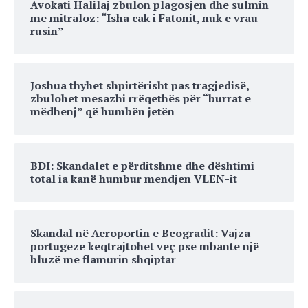
Avokati Halilaj zbulon plagosjen dhe sulmin
me mitraloz: “Isha cak i Fatonit, nuk e vrau
rusin”
Joshua thyhet shpirtërisht pas tragjedisë,
zbulohet mesazhi rrëqethës për “burrat e
mëdhenj” që humbën jetën
BDI: Skandalet e përditshme dhe dështimi
total ia kanë humbur mendjen VLEN-it
Skandal në Aeroportin e Beogradit: Vajza
portugeze keqtrajtohet veç pse mbante një
bluzë me flamurin shqiptar