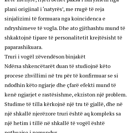
plani origjinal i ‘natyrës’, me rrugë të reja
sinjalizimi të formuara nga koincidenca e
ndryshimeve të vogla. Dhe ato gjithashtu mund të
shkaktojnë tipare të personalitetit krejtësisht të
paparashikuara.
Truri i vogël zëvendëson binjakët
Ndërsa shkencëtarët duan të studiojnë këto
procese zhvillimi në tru për të konfirmuar se si
ndodhin këto ngjarje dhe çfarë efekti mund të
kenë ngjarjet e rastësishme, ekziston një problem.
Studime të tilla kërkojnë një tru të gjallë, dhe në
një shkallë njerëzore truri është aq kompleks sa
një hetim i tillë në shkallë të vogël është
pothuajse i pamundur.