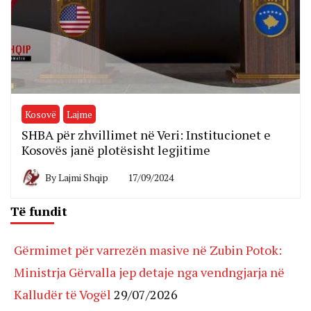
Kosovë
Lajme
SHBA për zhvillimet në Veri: Institucionet e
Kosovës janë plotësisht legjitime
By
Lajmi Shqip
17/09/2024
Të fundit
Gërmimet për varrezën masive në Zubin Potok:
Ministrja Gërvalla jep detaje nga vendngjarja në
Kalludër të Vogël
29/07/2026