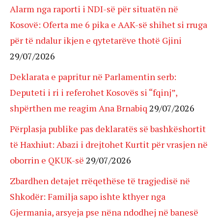
Alarm nga raporti i NDI-së për situatën në
Kosovë: Oferta me 6 pika e AAK-së shihet si rruga
për të ndalur ikjen e qytetarëve thotë Gjini
29/07/2026
Deklarata e papritur në Parlamentin serb:
Deputeti i ri i referohet Kosovës si “fqinj”,
shpërthen me reagim Ana Brnabiq
29/07/2026
Përplasja publike pas deklaratës së bashkëshortit
të Haxhiut: Abazi i drejtohet Kurtit për vrasjen në
oborrin e QKUK-së
29/07/2026
Zbardhen detajet rrëqethëse të tragjedisë në
Shkodër: Familja sapo ishte kthyer nga
Gjermania, arsyeja pse nëna ndodhej në banesë