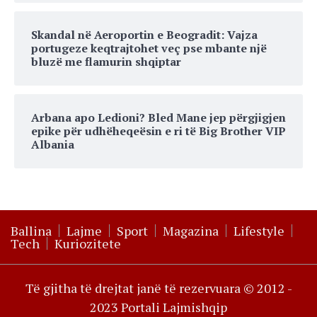
Skandal në Aeroportin e Beogradit: Vajza
portugeze keqtrajtohet veç pse mbante një
bluzë me flamurin shqiptar
Arbana apo Ledioni? Bled Mane jep përgjigjen
epike për udhëheqeësin e ri të Big Brother VIP
Albania
Ballina
Lajme
Sport
Magazina
Lifestyle
Tech
Kuriozitete
Të gjitha të drejtat janë të rezervuara © 2012 -
2023 Portali Lajmishqip