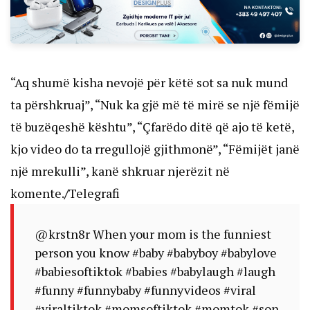
“Aq shumë kisha nevojë për këtë sot sa nuk mund
ta përshkruaj”, “Nuk ka gjë më të mirë se një fëmijë
të buzëqeshë kështu”, “Çfarëdo ditë që ajo të ketë,
kjo video do ta rregullojë gjithmonë”, “Fëmijët janë
një mrekulli”, kanë shkruar njerëzit në
komente.
/
Telegrafi
@krstn8r
When your mom is the funniest
person you know
#baby
#babyboy
#babylove
#babiesoftiktok
#babies
#babylaugh
#laugh
#funny
#funnybaby
#funnyvideos
#viral
#viraltiktok
#momsoftiktok
#momtok
#son