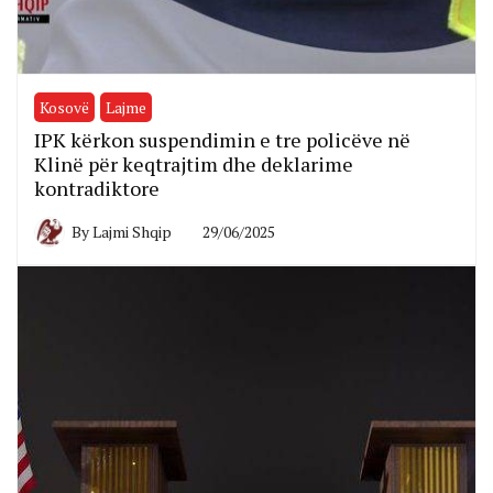
Kosovë
Lajme
IPK kërkon suspendimin e tre policëve në
Klinë për keqtrajtim dhe deklarime
kontradiktore
By
Lajmi Shqip
29/06/2025