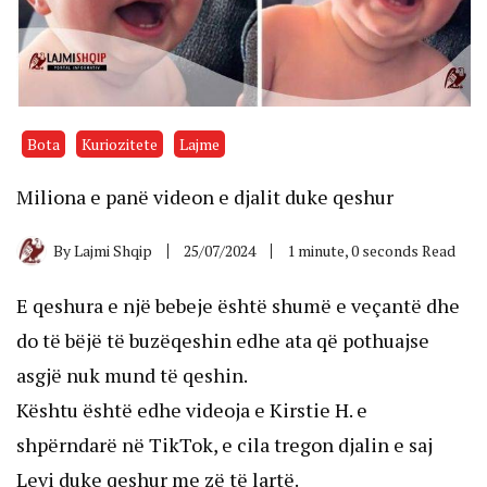
Bota
Kuriozitete
Lajme
Miliona e panë videon e djalit duke qeshur
By
Lajmi Shqip
25/07/2024
1 minute, 0 seconds Read
E qeshura e një bebeje është shumë e veçantë dhe
do të bëjë të buzëqeshin edhe ata që pothuajse
asgjë nuk mund të qeshin.
Kështu është edhe videoja e Kirstie H. e
shpërndarë në TikTok, e cila tregon djalin e saj
Levi duke qeshur me zë të lartë.