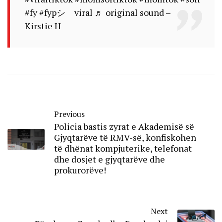
#fy
#fypシ゚viral
♬ original sound –
Kirstie H
Previous
Policia bastis zyrat e Akademisë së
Gjyqtarëve të RMV-së, konfiskohen
të dhënat kompjuterike, telefonat
dhe dosjet e gjyqtarëve dhe
prokurorëve!
Next