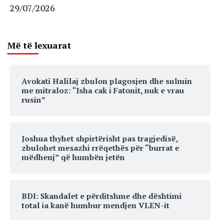
29/07/2026
Më të lexuarat
Avokati Halilaj zbulon plagosjen dhe sulmin
me mitraloz: “Isha cak i Fatonit, nuk e vrau
rusin”
Joshua thyhet shpirtërisht pas tragjedisë,
zbulohet mesazhi rrëqethës për “burrat e
mëdhenj” që humbën jetën
BDI: Skandalet e përditshme dhe dështimi
total ia kanë humbur mendjen VLEN-it