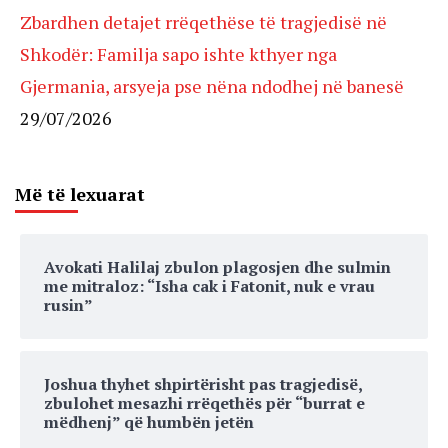
Zbardhen detajet rrëqethëse të tragjedisë në
Shkodër: Familja sapo ishte kthyer nga
Gjermania, arsyeja pse nëna ndodhej në banesë
29/07/2026
Më të lexuarat
Avokati Halilaj zbulon plagosjen dhe sulmin
me mitraloz: “Isha cak i Fatonit, nuk e vrau
rusin”
Joshua thyhet shpirtërisht pas tragjedisë,
zbulohet mesazhi rrëqethës për “burrat e
mëdhenj” që humbën jetën