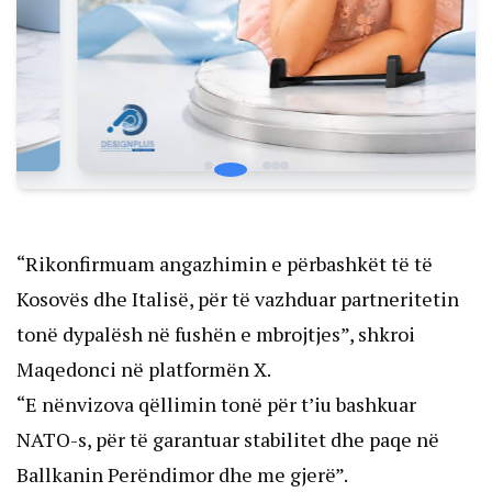
“Rikonfirmuam angazhimin e përbashkët të të
Kosovës dhe Italisë, për të vazhduar partneritetin
tonë dypalësh në fushën e mbrojtjes”, shkroi
Maqedonci në platformën X.
“E nënvizova qëllimin tonë për t’iu bashkuar
NATO-s, për të garantuar stabilitet dhe paqe në
Ballkanin Perëndimor dhe me gjerë”.