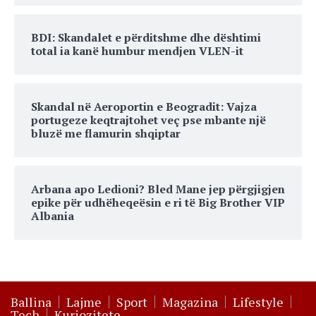
BDI: Skandalet e përditshme dhe dështimi
total ia kanë humbur mendjen VLEN-it
Skandal në Aeroportin e Beogradit: Vajza
portugeze keqtrajtohet veç pse mbante një
bluzë me flamurin shqiptar
Arbana apo Ledioni? Bled Mane jep përgjigjen
epike për udhëheqeësin e ri të Big Brother VIP
Albania
Ballina
Lajme
Sport
Magazina
Lifestyle
Tech
Kuriozitete