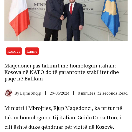
Kosovë
Lajme
Maqedonci pas takimit me homologun italian:
Kosova në NATO do të garantonte stabilitet dhe
paqe në Ballkan
By
Lajmi Shqip
29/03/2024
0 minutes, 32 seconds Read
Ministri i Mbrojtjes, Ejup Maqedonci, ka pritur në
takim homologun e tij italian, Guido Crosetton, i
cili është duke qëndruar për vizitë në Kosovë.