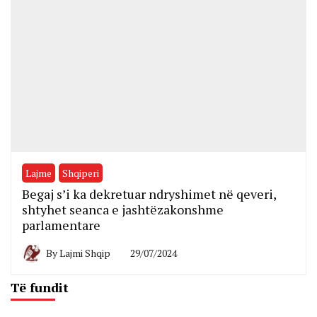
Lajme
Shqiperi
Begaj s’i ka dekretuar ndryshimet në qeveri,
shtyhet seanca e jashtëzakonshme
parlamentare
By
Lajmi Shqip
29/07/2024
Të fundit