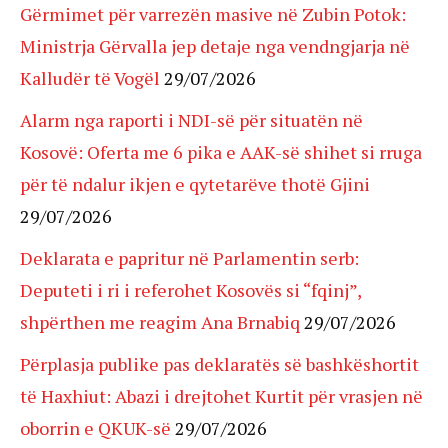
Gërmimet për varrezën masive në Zubin Potok:
Ministrja Gërvalla jep detaje nga vendngjarja në
Kalludër të Vogël
29/07/2026
Alarm nga raporti i NDI-së për situatën në
Kosovë: Oferta me 6 pika e AAK-së shihet si rruga
për të ndalur ikjen e qytetarëve thotë Gjini
29/07/2026
Deklarata e papritur në Parlamentin serb:
Deputeti i ri i referohet Kosovës si “fqinj”,
shpërthen me reagim Ana Brnabiq
29/07/2026
Përplasja publike pas deklaratës së bashkëshortit
të Haxhiut: Abazi i drejtohet Kurtit për vrasjen në
oborrin e QKUK-së
29/07/2026