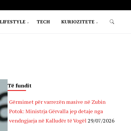
LIFESTYLE
TECH
KURIOZITETE
Të fundit
Gërmimet për varrezën masive në Zubin
Potok: Ministrja Gërvalla jep detaje nga
vendngjarja në Kalludër të Vogël
29/07/2026