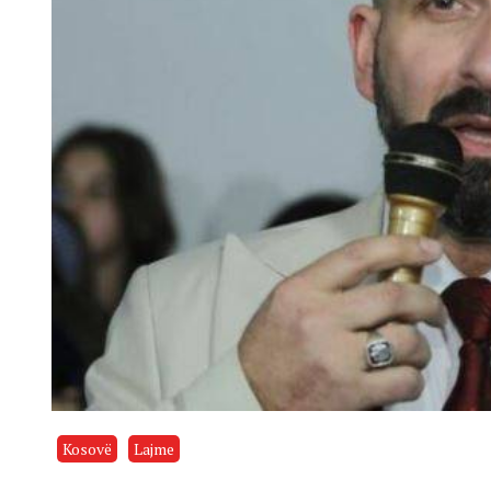
Kosovë
Lajme