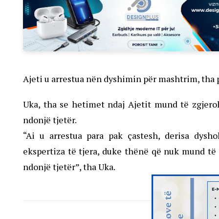
Ajeti u arrestua nën dyshimin për mashtrim, tha 
Uka, tha se hetimet ndaj Ajetit mund të zgjeroh
ndonjë tjetër.
“Ai u arrestua para pak çastesh, derisa dysho
ekspertiza të tjera, duke thënë që nuk mund të t
ndonjë tjetër”, tha Uka.