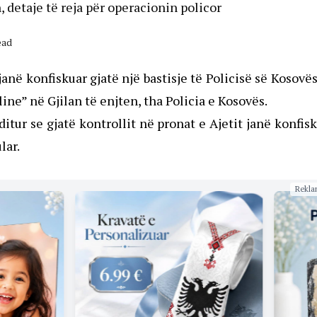
, detaje të reja për operacionin policor
ead
anë konfiskuar gjatë një bastisje të Policisë së Kosovë
line” në Gjilan të enjten, tha Policia e Kosovës.
ditur se gjatë kontrollit në pronat e Ajetit janë konfis
lar.
Rekla