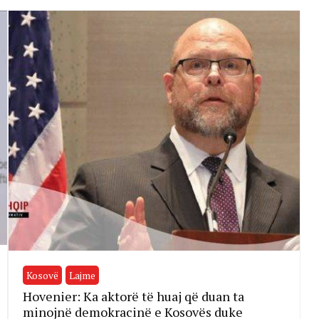
Kosovë
Lajme
Hovenier: Ka aktorë të huaj që duan ta
minojnë demokracinë e Kosovës duke