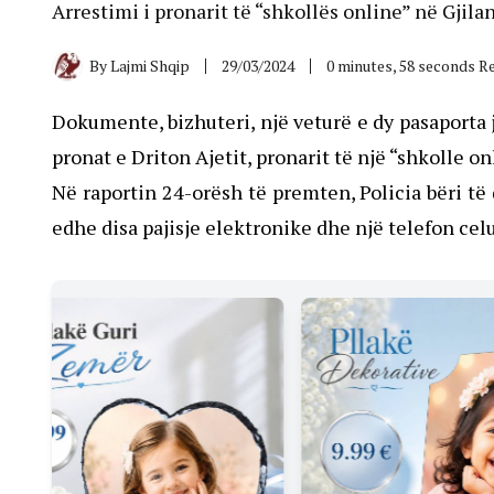
Arrestimi i pronarit të “shkollës online” në Gjilan
By
Lajmi Shqip
29/03/2024
0 minutes, 58 seconds R
Dokumente, bizhuteri, një veturë e dy pasaporta j
pronat e Driton Ajetit, pronarit të një “shkolle on
Në raportin 24-orësh të premten, Policia bëri të 
edhe disa pajisje elektronike dhe një telefon celu