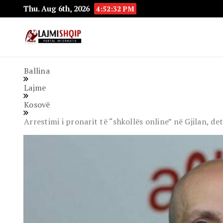
Thu. Aug 6th, 2026
4:52:33 PM
Lajmishqip.net
Lajmishqip
Ballina
Lajme
Kosovë
Arrestimi i pronarit të “shkollës online” në Gjilan, de