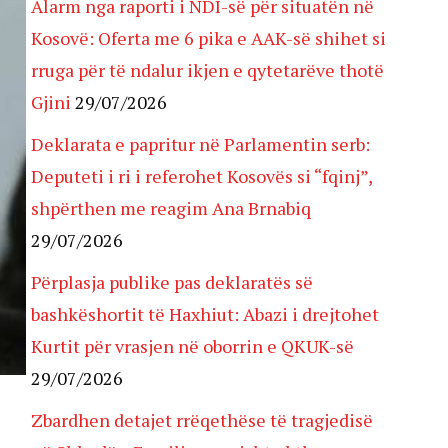
Alarm nga raporti i NDI-së për situatën në
Kosovë: Oferta me 6 pika e AAK-së shihet si
rruga për të ndalur ikjen e qytetarëve thotë
Gjini
29/07/2026
Deklarata e papritur në Parlamentin serb:
Deputeti i ri i referohet Kosovës si “fqinj”,
shpërthen me reagim Ana Brnabiq
29/07/2026
Përplasja publike pas deklaratës së
bashkëshortit të Haxhiut: Abazi i drejtohet
Kurtit për vrasjen në oborrin e QKUK-së
29/07/2026
Zbardhen detajet rrëqethëse të tragjedisë