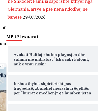
në Shkodër: Familja sapo ishte kthyer nga
Gjermania, arsyeja pse nëna ndodhej në
banesë
29/07/2026
s në
Më të lexuarat
kuar
Avokati Halilaj zbulon plagosjen dhe
sulmin me mitraloz: “Isha cak i Fatonit,
nuk e vrau rusin”
më
Joshua thyhet shpirtërisht pas
tragjedisë, zbulohet mesazhi rrëqethës
për “burrat e mëdhenj” që humbën jetën