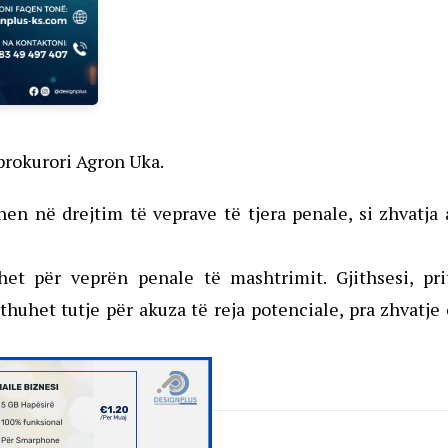
prokurori Agron Uka.
en në drejtim të veprave të tjera penale, si zhvatja
het për veprën penale të mashtrimit. Gjithsesi, pri
huhet tutje për akuza të reja potenciale, pra zhvatje