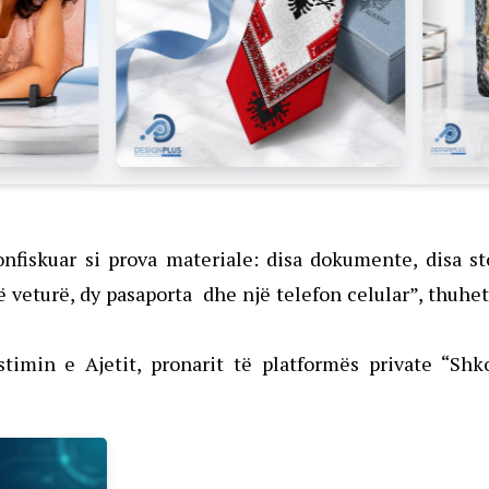
konfiskuar si prova materiale: disa dokumente, disa st
jë veturë, dy pasaporta dhe një telefon celular”, thuhe
timin e Ajetit, pronarit të platformës private “Shk