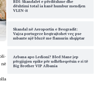
BDI: Skandalet e përditshme dhe
dështimi total ia kanë humbur mendjen
VLEN-it
Skandal në Aeroportin e Beogradit:
Vajza portugeze keqtrajtohet veç pse
mbante një bluzë me flamurin shqiptar
oli-
Arbana apo Ledioni? Bled Mane jep
përgjigjen epike për udhëheqeësin e ri të
t në
Big Brother VIP Albania
olla