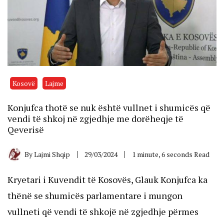
Kosovë
Lajme
Konjufca thotë se nuk është vullnet i shumicës që
vendi të shkoj në zgjedhje me dorëheqje të
Qeverisë
By
Lajmi Shqip
29/03/2024
1 minute, 6 seconds Read
Kryetari i Kuvendit të Kosovës, Glauk Konjufca ka
thënë se shumicës parlamentare i mungon
vullneti që vendi të shkojë në zgjedhje përmes