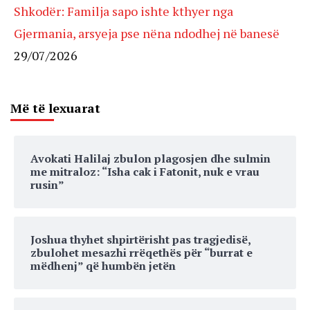
Shkodër: Familja sapo ishte kthyer nga
Gjermania, arsyeja pse nëna ndodhej në banesë
29/07/2026
Më të lexuarat
Avokati Halilaj zbulon plagosjen dhe sulmin
me mitraloz: “Isha cak i Fatonit, nuk e vrau
rusin”
Joshua thyhet shpirtërisht pas tragjedisë,
zbulohet mesazhi rrëqethës për “burrat e
mëdhenj” që humbën jetën