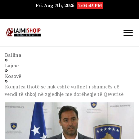
Fri. Aug 7th, 2026
2:03:46 PM
Lajmishqip.net
Lajmishqip
Ballina
Lajme
Kosovë
Konjufca thotë se nuk është vullnet i shumicës që
vendi të shkoj në zgjedhje me dorëheqje të Qeverisë