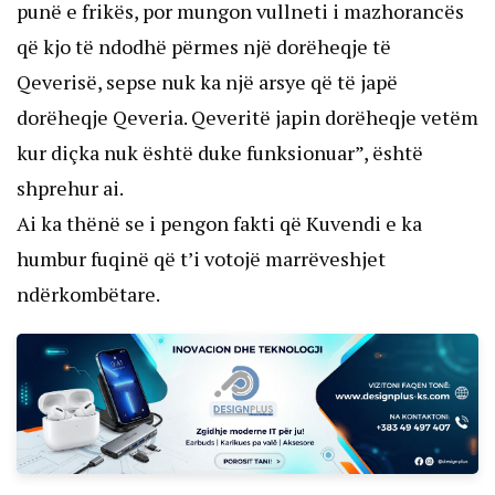
punë e frikës, por mungon vullneti i mazhorancës
që kjo të ndodhë përmes një dorëheqje të
Qeverisë, sepse nuk ka një arsye që të japë
dorëheqje Qeveria. Qeveritë japin dorëheqje vetëm
kur diçka nuk është duke funksionuar”, është
shprehur ai.
Ai ka thënë se i pengon fakti që Kuvendi e ka
humbur fuqinë që t’i votojë marrëveshjet
ndërkombëtare.