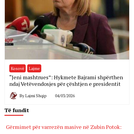
Kosovë
Lajme
“Jeni mashtrues”: Hykmete Bajrami shpërthen
ndaj Vetëvendosjes për çështjen e presidentit
By
Lajmi Shqip
04/03/2026
Të fundit
Gërmimet për varrezën masive në Zubin Potok: