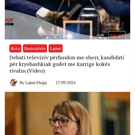
Bota
Kuriozitete
Lajme
Debati televiziv përfundon me sherr, kandidati
për kryebashkiak godet me karrige kokës
rivalin (Video)
By
Lajmi Shqip
17/09/2024