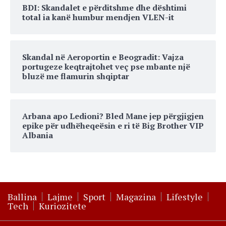
BDI: Skandalet e përditshme dhe dështimi
total ia kanë humbur mendjen VLEN-it
Skandal në Aeroportin e Beogradit: Vajza
portugeze keqtrajtohet veç pse mbante një
bluzë me flamurin shqiptar
Arbana apo Ledioni? Bled Mane jep përgjigjen
epike për udhëheqeësin e ri të Big Brother VIP
Albania
Ballina
Lajme
Sport
Magazina
Lifestyle
Tech
Kuriozitete