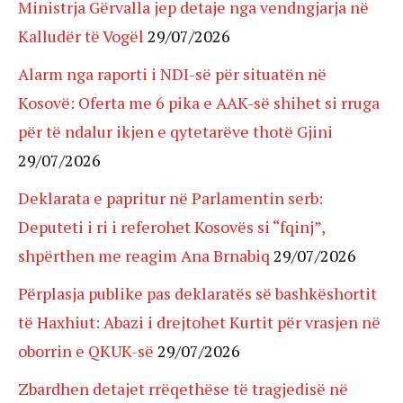
Ministrja Gërvalla jep detaje nga vendngjarja në
Kalludër të Vogël
29/07/2026
Alarm nga raporti i NDI-së për situatën në
Kosovë: Oferta me 6 pika e AAK-së shihet si rruga
për të ndalur ikjen e qytetarëve thotë Gjini
29/07/2026
Deklarata e papritur në Parlamentin serb:
Deputeti i ri i referohet Kosovës si “fqinj”,
shpërthen me reagim Ana Brnabiq
29/07/2026
Përplasja publike pas deklaratës së bashkëshortit
të Haxhiut: Abazi i drejtohet Kurtit për vrasjen në
oborrin e QKUK-së
29/07/2026
Zbardhen detajet rrëqethëse të tragjedisë në