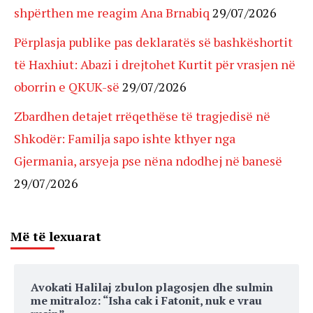
shpërthen me reagim Ana Brnabiq
29/07/2026
Përplasja publike pas deklaratës së bashkëshortit
të Haxhiut: Abazi i drejtohet Kurtit për vrasjen në
oborrin e QKUK-së
29/07/2026
Zbardhen detajet rrëqethëse të tragjedisë në
Shkodër: Familja sapo ishte kthyer nga
Gjermania, arsyeja pse nëna ndodhej në banesë
29/07/2026
Më të lexuarat
Avokati Halilaj zbulon plagosjen dhe sulmin
me mitraloz: “Isha cak i Fatonit, nuk e vrau