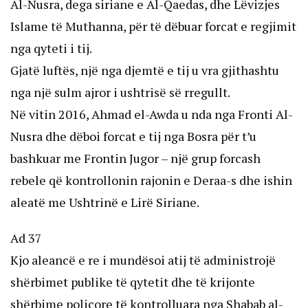
Al-Nusra, dega siriane e Al-Qaedas, dhe Lëvizjes
Islame të Muthanna, për të dëbuar forcat e regjimit
nga qyteti i tij.
Gjatë luftës, një nga djemtë e tij u vra gjithashtu
nga një sulm ajror i ushtrisë së rregullt.
Në vitin 2016, Ahmad el-Awda u nda nga Fronti Al-
Nusra dhe dëboi forcat e tij nga Bosra për t’u
bashkuar me Frontin Jugor – një grup forcash
rebele që kontrollonin rajonin e Deraa-s dhe ishin
aleatë me Ushtrinë e Lirë Siriane.
Ad 37
Kjo aleancë e re i mundësoi atij të administrojë
shërbimet publike të qytetit dhe të krijonte
shërbime policore të kontrolluara nga Shabab al-