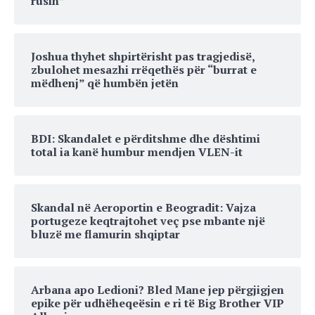
rusin”
Joshua thyhet shpirtërisht pas tragjedisë,
zbulohet mesazhi rrëqethës për “burrat e
mëdhenj” që humbën jetën
BDI: Skandalet e përditshme dhe dështimi
total ia kanë humbur mendjen VLEN-it
Skandal në Aeroportin e Beogradit: Vajza
portugeze keqtrajtohet veç pse mbante një
bluzë me flamurin shqiptar
Arbana apo Ledioni? Bled Mane jep përgjigjen
epike për udhëheqeësin e ri të Big Brother VIP