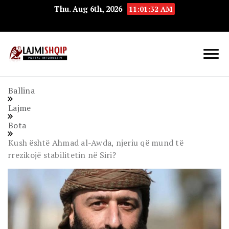
Thu. Aug 6th, 2026
11:01:33 AM
Lajmishqip.net
Lajmishqip
Ballina
Lajme
Bota
Kush është Ahmad al-Awda, njeriu që mund të
rrezikojë stabilitetin në Siri?