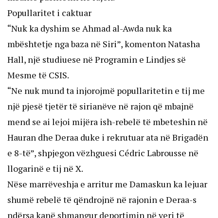
Popullaritet i caktuar
“Nuk ka dyshim se Ahmad al-Awda nuk ka
mbështetje nga baza në Siri”, komenton Natasha
Hall, një studiuese në Programin e Lindjes së
Mesme të CSIS.
“Ne nuk mund ta injorojmë popullaritetin e tij me
një pjesë tjetër të sirianëve në rajon që mbajnë
mend se ai lejoi mijëra ish-rebelë të mbeteshin në
Hauran dhe Deraa duke i rekrutuar ata në Brigadën
e 8-të”, shpjegon vëzhguesi Cédric Labrousse në
llogarinë e tij në X.
Nëse marrëveshja e arritur me Damaskun ka lejuar
shumë rebelë të qëndrojnë në rajonin e Deraa-s
ndërsa kanë shmangur deportimin në veri të