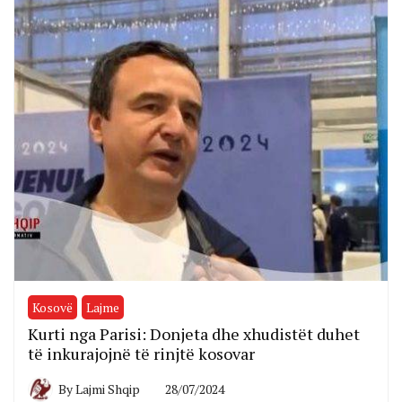
Kosovë
Lajme
Kurti nga Parisi: Donjeta dhe xhudistët duhet
të inkurajojnë të rinjtë kosovar
By
Lajmi Shqip
28/07/2024