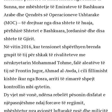
Sunna, me mbështetje të Emirateve të Bashkuara
Arabe dhe Qendrës së Operacioneve Ushtarake
(MOC) – të drejtuar nga disa shtete të huaja,
përfshirë Shtetet e Bashkuara, Jordaninë dhe disa
shtete të Gjirit.
Në vitin 2016, kur tensionet shpërthyen brenda
grupit të tij për shkak të rivaliteteve me
nënkryetarin Mohammad Tohme, falë aleatëve të
tij në Frontin Jugor, Ahmad al-Awda, i cili fillimisht
kishte ikur nga Bosra, arriti të rimarrë shpejt
kontrollin mbi qytetin.
Dy vjet më vonë, ndërsa rebelët pësonin disfatat e
njëpasnjëshme ndaj forcave të regjimit,
mbështetur nga avionët luftarakë rusë dhe milicitë