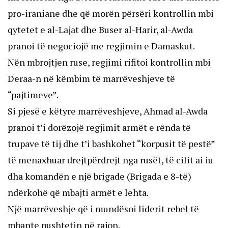
pro-iraniane dhe që morën përsëri kontrollin mbi
qytetet e al-Lajat dhe Buser al-Harir, al-Awda
pranoi të negociojë me regjimin e Damaskut.
Nën mbrojtjen ruse, regjimi rifitoi kontrollin mbi
Deraa-n në këmbim të marrëveshjeve të
“pajtimeve”.
Si pjesë e këtyre marrëveshjeve, Ahmad al-Awda
pranoi t’i dorëzojë regjimit armët e rënda të
trupave të tij dhe t’i bashkohet “korpusit të pestë”
të menaxhuar drejtpërdrejt nga rusët, të cilit ai iu
dha komandën e një brigade (Brigada e 8-të)
ndërkohë që mbajti armët e lehta.
Një marrëveshje që i mundësoi liderit rebel të
mbante pushtetin në rajon.