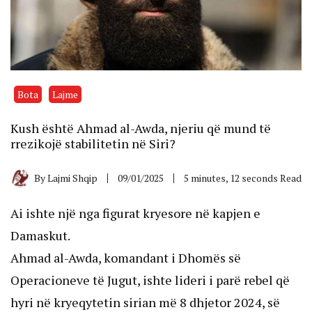
Bota
Lajme
Kush është Ahmad al-Awda, njeriu që mund të
rrezikojë stabilitetin në Siri?
By
Lajmi Shqip
09/01/2025
5 minutes, 12 seconds Read
Ai ishte një nga figurat kryesore në kapjen e
Damaskut.
Ahmad al-Awda, komandant i Dhomës së
Operacioneve të Jugut, ishte lideri i parë rebel që
hyri në kryeqytetin sirian më 8 dhjetor 2024, së