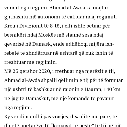
vendit nga regjimi, Ahmad al-Awda ka ruajtur
gjithashtu një autonomi të caktuar ndaj regjimit.
Kreu i Divizionit të 8-të, i cili ishte betuar për
besnikëri ndaj Moskës më shumë sesa ndaj
qeverisë në Damask, ende udhëhoqi mijëra ish-
rebelë të shndërruar në ushtarë që nuk ishin të
rreshtuar me regjimin.
Më 23 qershor 2020, i rrethuar nga njerëzit e tij,
Ahmad al-Awda shpalli qëllimin e tij për të formuar
një ushtri të bashkuar në rajonin e Hauran, 140 km
në jug të Damaskut, me një komandë të pavarur
nga regjimi.
Ky vendim erdhi pas vrasjes, disa ditë më parë, të
dhjetë anëtarëve të “korpusit të pestë” të tij në një