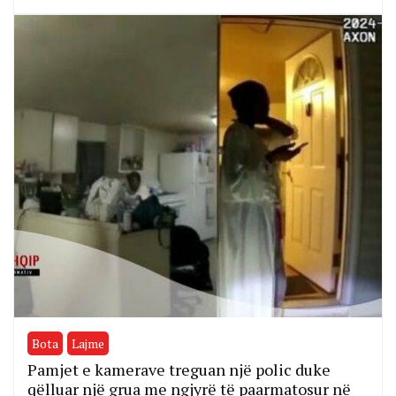
Bota
Lajme
Pamjet e kamerave treguan një polic duke
qëlluar një grua me ngjyrë të paarmatosur në