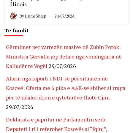
Illinois
By
Lajmi Shqip
24/07/2024
Të fundit
Gërmimet për varrezën masive në Zubin Potok:
Ministrja Gërvalla jep detaje nga vendngjarja në
Kalludër të Vogël
29/07/2026
Alarm nga raporti i NDI-së për situatën në
Kosovë: Oferta me 6 pika e AAK-së shihet si rruga
për të ndalur ikjen e qytetarëve thotë Gjini
29/07/2026
Deklarata e papritur në Parlamentin serb:
Deputeti i ri i referohet Kosovës si “fqinj”,