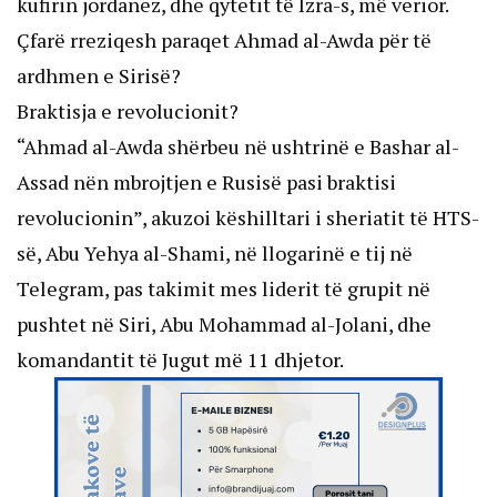
kufirin jordanez, dhe qytetit të Izra-s, më verior.
Çfarë rreziqesh paraqet Ahmad al-Awda për të
ardhmen e Sirisë?
Braktisja e revolucionit?
“Ahmad al-Awda shërbeu në ushtrinë e Bashar al-
Assad nën mbrojtjen e Rusisë pasi braktisi
revolucionin”, akuzoi këshilltari i sheriatit të HTS-
së, Abu Yehya al-Shami, në llogarinë e tij në
Telegram, pas takimit mes liderit të grupit në
pushtet në Siri, Abu Mohammad al-Jolani, dhe
komandantit të Jugut më 11 dhjetor.