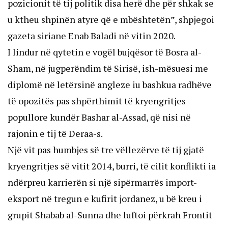
pozicionit të tij politik disa herë dhe për shkak se
u ktheu shpinën atyre që e mbështetën”, shpjegoi
gazeta siriane Enab Baladi në vitin 2020.
I lindur në qytetin e vogël bujqësor të Bosra al-
Sham, në jugperëndim të Sirisë, ish-mësuesi me
diplomë në letërsinë angleze iu bashkua radhëve
të opozitës pas shpërthimit të kryengritjes
popullore kundër Bashar al-Assad, që nisi në
rajonin e tij të Deraa-s.
Një vit pas humbjes së tre vëllezërve të tij gjatë
kryengritjes së vitit 2014, burri, të cilit konflikti ia
ndërpreu karrierën si një sipërmarrës import-
eksport në tregun e kufirit jordanez, u bë kreu i
grupit Shabab al-Sunna dhe luftoi përkrah Frontit