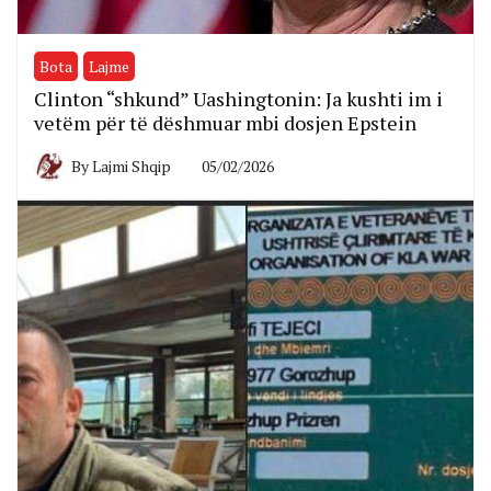
Bota
Lajme
Clinton “shkund” Uashingtonin: Ja kushti im i
vetëm për të dëshmuar mbi dosjen Epstein
By
Lajmi Shqip
05/02/2026