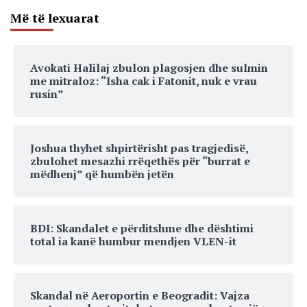
Më të lexuarat
Avokati Halilaj zbulon plagosjen dhe sulmin
me mitraloz: “Isha cak i Fatonit, nuk e vrau
rusin”
Joshua thyhet shpirtërisht pas tragjedisë,
zbulohet mesazhi rrëqethës për “burrat e
mëdhenj” që humbën jetën
BDI: Skandalet e përditshme dhe dështimi
total ia kanë humbur mendjen VLEN-it
Skandal në Aeroportin e Beogradit: Vajza