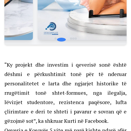
“Ky projekt dhe investim i qeverisë sonë është
dëshmi e përkushtimit tonë për të nderuar
personalitetet e larta dhe ngjarjet historike të
rrugëtimit tonë shtet-formues, nga ilegalja,
lëvizjet studentore, rezistenca paqësore, lufta
çlirimtare e deri te shteti i pavarur e sovran që e
gëzojmë sot”, ka shkruar Kurti në Facebook.
Qeveria e Kosovës 5 vite më parë kishte ndarë afër