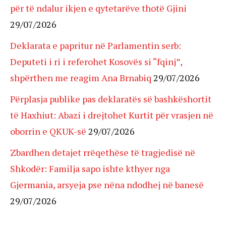
për të ndalur ikjen e qytetarëve thotë Gjini
29/07/2026
Deklarata e papritur në Parlamentin serb:
Deputeti i ri i referohet Kosovës si “fqinj”,
shpërthen me reagim Ana Brnabiq
29/07/2026
Përplasja publike pas deklaratës së bashkëshortit
të Haxhiut: Abazi i drejtohet Kurtit për vrasjen në
oborrin e QKUK-së
29/07/2026
Zbardhen detajet rrëqethëse të tragjedisë në
Shkodër: Familja sapo ishte kthyer nga
Gjermania, arsyeja pse nëna ndodhej në banesë
29/07/2026