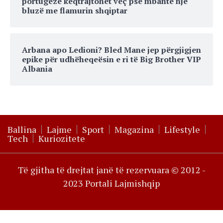
portugeze keqtrajtohet veç pse mbante një
bluzë me flamurin shqiptar
Arbana apo Ledioni? Bled Mane jep përgjigjen
epike për udhëheqeësin e ri të Big Brother VIP
Albania
Ballina
Lajme
Sport
Magazina
Lifestyle
Tech
Kuriozitete
Të gjitha të drejtat janë të rezervuara © 2012 -
2023 Portali Lajmishqip