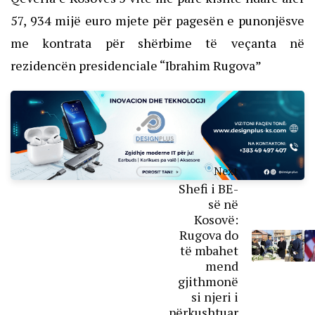
57, 934 mijë euro mjete për pagesën e punonjësve
me kontrata për shërbime të veçanta në
rezidencën presidenciale “Ibrahim Rugova”
Next
Shefi i BE-
së në
Kosovë:
Rugova do
të mbahet
mend
gjithmonë
si njeri i
përkushtuar