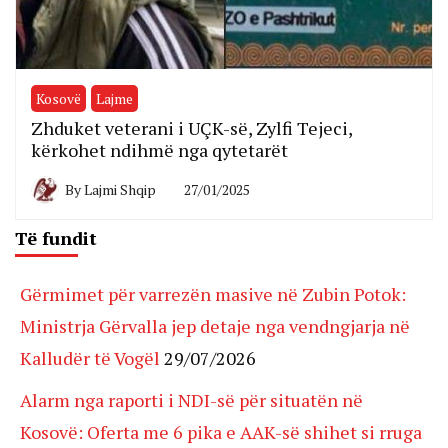
Kosovë
Lajme
Zhduket veterani i UÇK-së, Zylfi Tejeci,
kërkohet ndihmë nga qytetarët
By
Lajmi Shqip
27/01/2025
Të fundit
Gërmimet për varrezën masive në Zubin Potok:
Ministrja Gërvalla jep detaje nga vendngjarja në
Kalludër të Vogël
29/07/2026
Alarm nga raporti i NDI-së për situatën në
Kosovë: Oferta me 6 pika e AAK-së shihet si rruga