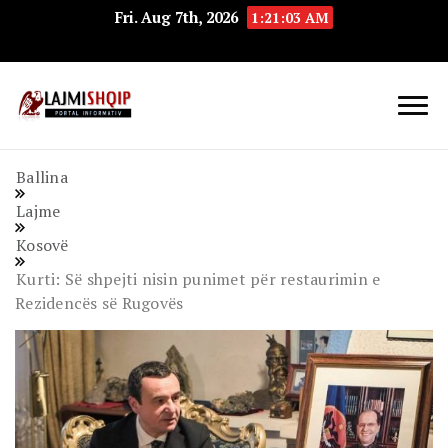
Fri. Aug 7th, 2026
1:21:04 AM
Lajmishqip.net
Lajmishqip
Ballina
Lajme
Kosovë
Kurti: Së shpejti nisin punimet për restaurimin e
Rezidencës së Rugovës