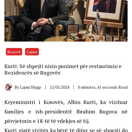
Kosovë
Lajme
Kurti: Së shpejti nisin punimet për restaurimin e
Rezidencës së Rugovës
By
Lajmi Shqip
21/01/2024
0 minutes, 41 seconds Read
Kryeministri i Kosovës, Albin Kurti, ka vizituar
familjes e ish-presidentit Ibrahim Rugova në
përvjetorin e 18-të të vdekjes së tij.
Kurti gjatë vizitës ka bërë të ditur se së shpejti do