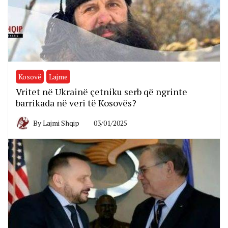
Kosovë
Lajme
Vritet në Ukrainë çetniku serb që ngrinte
barrikada në veri të Kosovës?
By
Lajmi Shqip
03/01/2025