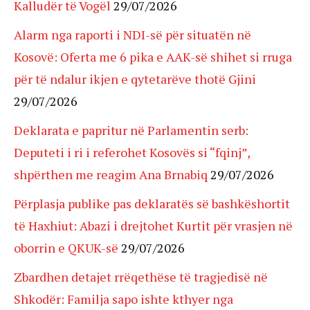
Kalludër të Vogël
29/07/2026
Alarm nga raporti i NDI-së për situatën në
Kosovë: Oferta me 6 pika e AAK-së shihet si rruga
për të ndalur ikjen e qytetarëve thotë Gjini
29/07/2026
Deklarata e papritur në Parlamentin serb:
Deputeti i ri i referohet Kosovës si “fqinj”,
shpërthen me reagim Ana Brnabiq
29/07/2026
Përplasja publike pas deklaratës së bashkëshortit
të Haxhiut: Abazi i drejtohet Kurtit për vrasjen në
oborrin e QKUK-së
29/07/2026
Zbardhen detajet rrëqethëse të tragjedisë në
Shkodër: Familja sapo ishte kthyer nga