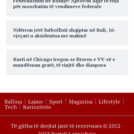
Federalizmin në Bosnje! Aprovon ligje të reja
për moszbatim të vendimeve federale
Ndërron jetë futbollisti shqiptar në Itali, 16-
vjeçari u aksidentua me makinë
Kurti në Chicago tregon se fitoren e VV-së e
mundësuan gratë, të rinjtë dhe diaspora
Ballina
Lajme
Sport
Magazina
Lifestyle
Tech
Kuriozitete
Të gjitha të drejtat janë të rezervuara © 2012 -
2023 Portali Lajmishqip