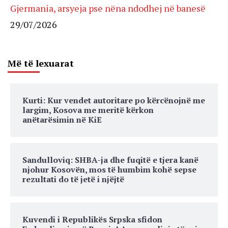
Gjermania, arsyeja pse nëna ndodhej në banesë
29/07/2026
Më të lexuarat
Kurti: Kur vendet autoritare po kërcënojnë me
largim, Kosova me meritë kërkon
anëtarësimin në KiE
Sandulloviq: SHBA-ja dhe fuqitë e tjera kanë
njohur Kosovën, mos të humbim kohë sepse
rezultati do të jetë i njëjtë
Kuvendi i Republikës Srpska sfidon