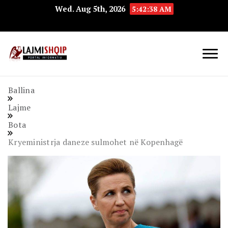
Wed. Aug 5th, 2026
5:42:39 AM
Lajmishqip.net
Lajmishqip
Ballina
Lajme
Bota
Kryeministrja daneze sulmohet në Kopenhagë