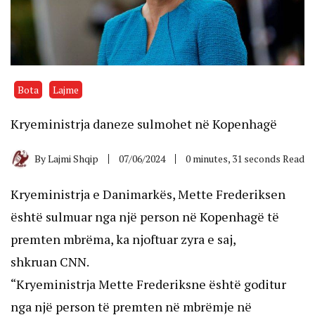
Bota
Lajme
Kryeministrja daneze sulmohet në Kopenhagë
By
Lajmi Shqip
07/06/2024
0 minutes, 31 seconds Read
Kryeministrja e Danimarkës, Mette Frederiksen
është sulmuar nga një person në Kopenhagë të
premten mbrëma, ka njoftuar zyra e saj,
shkruan
CNN.
“Kryeministrja Mette Frederiksne është goditur
nga një person të premten në mbrëmje në