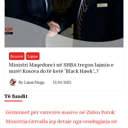
Kosovë
Lajme
Ministri Maqedonci në SHBA tregon lajmin e
mirë! Kosova do të ketë ‘Black Hawk’..?
By
Lajmi Shqip
15/01/2025
Të fundit
Gërmimet për varrezën masive në Zubin Potok:
Ministrja Gërvalla jep detaje nga vendngjarja në