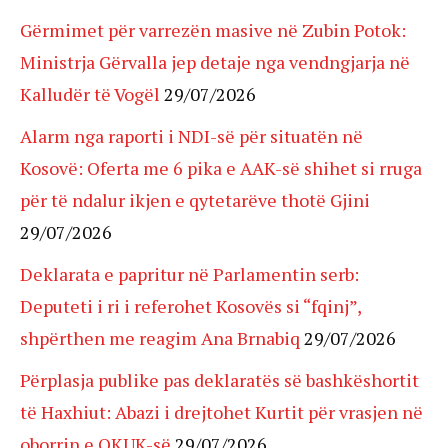
Gërmimet për varrezën masive në Zubin Potok:
Ministrja Gërvalla jep detaje nga vendngjarja në
Kalludër të Vogël
29/07/2026
Alarm nga raporti i NDI-së për situatën në
Kosovë: Oferta me 6 pika e AAK-së shihet si rruga
për të ndalur ikjen e qytetarëve thotë Gjini
29/07/2026
Deklarata e papritur në Parlamentin serb:
Deputeti i ri i referohet Kosovës si “fqinj”,
shpërthen me reagim Ana Brnabiq
29/07/2026
Përplasja publike pas deklaratës së bashkëshortit
të Haxhiut: Abazi i drejtohet Kurtit për vrasjen në
oborrin e QKUK-së
29/07/2026