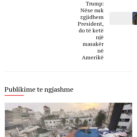
Trump:
Nëse nuk
zgjidhem
President,
do të ketë
një
masakër
në
Amerikë
Publikime te ngjashme