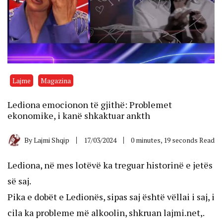
Lajme
Magazina
Lediona emocionon të gjithë: Problemet
ekonomike, i kanë shkaktuar ankth
By
Lajmi Shqip
17/03/2024
0 minutes, 19 seconds Read
Lediona, në mes lotëvë ka treguar historinë e jetës
së saj.
Pika e dobët e Ledionës, sipas saj është vëllai i saj, i
cila ka probleme më alkoolin, shkruan lajmi.net,.