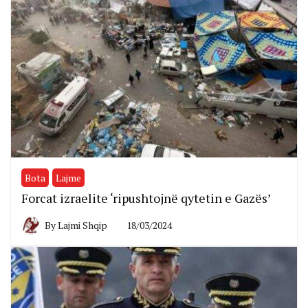
Bota
Lajme
Forcat izraelite ‘ripushtojnë qytetin e Gazës’
By
Lajmi Shqip
18/03/2024