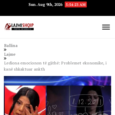
Sun. Aug 9th, 2026
5:54:24 AM
Lajmishqip.net
Lajmishqip
Ballina
Lajme
Lediona emocionon të gjithë: Problemet ekonomike, i
kanë shkaktuar ankth