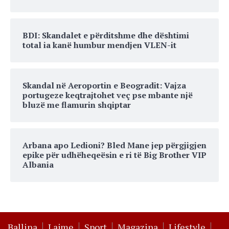
BDI: Skandalet e përditshme dhe dështimi
total ia kanë humbur mendjen VLEN-it
Skandal në Aeroportin e Beogradit: Vajza
portugeze keqtrajtohet veç pse mbante një
bluzë me flamurin shqiptar
Arbana apo Ledioni? Bled Mane jep përgjigjen
epike për udhëheqeësin e ri të Big Brother VIP
Albania
Ballina
Lajme
Sport
Magazina
Lifestyle