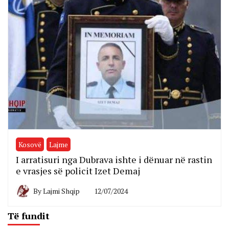
Kosovë
Lajme
I arratisuri nga Dubrava ishte i dënuar në rastin
e vrasjes së policit Izet Demaj
By
Lajmi Shqip
12/07/2024
Të fundit