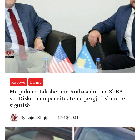
Kosovë
Lajme
Maqedonci takohet me Ambasadorin e ShBA-
ve: Diskutuam për situatën e përgjithshme të
sigurisë
By
Lajmi Shqip
17/10/2024