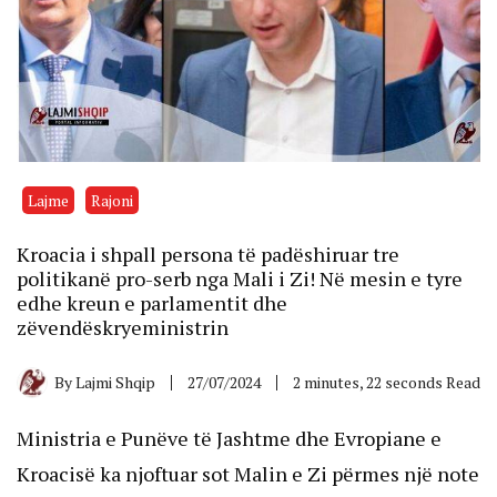
Lajme
Rajoni
Kroacia i shpall persona të padëshiruar tre
politikanë pro-serb nga Mali i Zi! Në mesin e tyre
edhe kreun e parlamentit dhe
zëvendëskryeministrin
By
Lajmi Shqip
27/07/2024
2 minutes, 22 seconds Read
Ministria e Punëve të Jashtme dhe Evropiane e
Kroacisë ka njoftuar sot Malin e Zi përmes një note