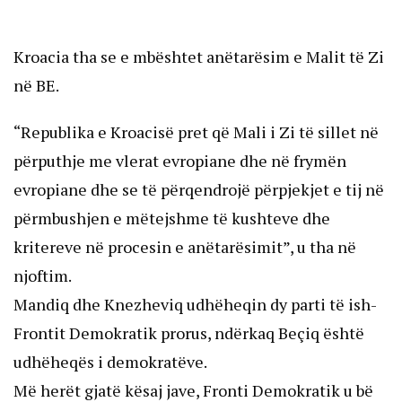
Kroacia tha se e mbështet anëtarësim e Malit të Zi
në BE.
“Republika e Kroacisë pret që Mali i Zi të sillet në
përputhje me vlerat evropiane dhe në frymën
evropiane dhe se të përqendrojë përpjekjet e tij në
përmbushjen e mëtejshme të kushteve dhe
kritereve në procesin e anëtarësimit”, u tha në
njoftim.
Mandiq dhe Knezheviq udhëheqin dy parti të ish-
Frontit Demokratik prorus, ndërkaq Beçiq është
udhëheqës i demokratëve.
Më herët gjatë kësaj jave, Fronti Demokratik u bë