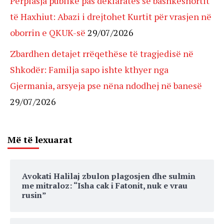
Përplasja publike pas deklaratës së bashkëshortit
të Haxhiut: Abazi i drejtohet Kurtit për vrasjen në
oborrin e QKUK-së
29/07/2026
Zbardhen detajet rrëqethëse të tragjedisë në
Shkodër: Familja sapo ishte kthyer nga
Gjermania, arsyeja pse nëna ndodhej në banesë
29/07/2026
Më të lexuarat
Avokati Halilaj zbulon plagosjen dhe sulmin
me mitraloz: “Isha cak i Fatonit, nuk e vrau
rusin”