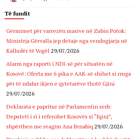
Të fundit
Gërmimet për varrezën masive në Zubin Potok:
Ministrja Gërvalla jep detaje nga vendngjarja në
Kalludër të Vogël
29/07/2026
Alarm nga raporti i NDI-së për situatën në
Kosovë: Oferta me 6 pika e AAK-së shihet si rruga
për të ndalur ikjen e qytetarëve thotë Gjini
29/07/2026
Deklarata e papritur në Parlamentin serb:
Deputeti i ri i referohet Kosovës si “fqinj”,
shpërthen me reagim Ana Brnabiq
29/07/2026