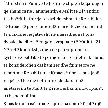
“Ministria e Punëve të Jashtme shpreh keqardhjen
që shumica në Parlamentin e Malit të Zi vendosi
të shpërfillë thirrjet e vazhdueshme të Republikës
së Kroacisë për të mos ndërmarrë lëvizje që mund
të ndikojnë negativisht në marrëdhëniet tona
dypalëshe dhe në rrugën evropiane të Malit të Zi.
Në këtë kontekst, vihen në pah veprimet e
zyrtarëve politikë të përmendur, të cilët nuk mund
të konsiderohen dashamirës dhe fqinjësorë në
raport me Republikën e Kroacisë dhe as nuk janë
në përputhje me qëllimin e deklaruar për
anëtarësim të Malit të Zi në Bashkimin Evropian”,
u tha në njoftim.
Sipas Ministrisë kroate, fqinjësia e mirë është një