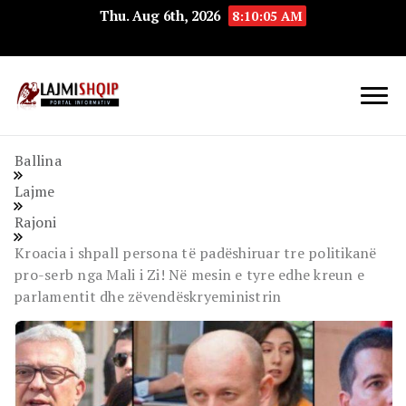
Thu. Aug 6th, 2026
8:10:06 AM
Lajmishqip.net
Lajmishqip
Ballina
Lajme
Rajoni
Kroacia i shpall persona të padëshiruar tre politikanë
pro-serb nga Mali i Zi! Në mesin e tyre edhe kreun e
parlamentit dhe zëvendëskryeministrin