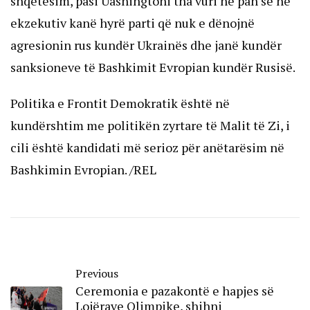
shqetësim, pasi Uashingtoni tha vuri në pah se në
ekzekutiv kanë hyrë parti që nuk e dënojnë
agresionin rus kundër Ukrainës dhe janë kundër
sanksioneve të Bashkimit Evropian kundër Rusisë.
Politika e Frontit Demokratik është në
kundërshtim me politikën zyrtare të Malit të Zi, i
cili është kandidati më serioz për anëtarësim në
Bashkimin Evropian. /REL
Previous
Ceremonia e pazakontë e hapjes së
Lojërave Olimpike, shihni