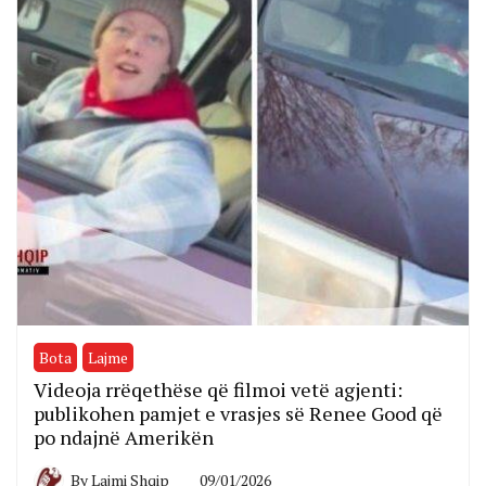
Bota
Lajme
Videoja rrëqethëse që filmoi vetë agjenti:
publikohen pamjet e vrasjes së Renee Good që
po ndajnë Amerikën
By
Lajmi Shqip
09/01/2026