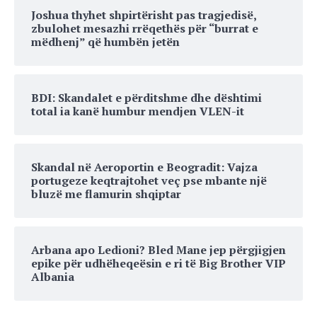
Joshua thyhet shpirtërisht pas tragjedisë,
zbulohet mesazhi rrëqethës për “burrat e
mëdhenj” që humbën jetën
BDI: Skandalet e përditshme dhe dështimi
total ia kanë humbur mendjen VLEN-it
Skandal në Aeroportin e Beogradit: Vajza
portugeze keqtrajtohet veç pse mbante një
bluzë me flamurin shqiptar
Arbana apo Ledioni? Bled Mane jep përgjigjen
epike për udhëheqeësin e ri të Big Brother VIP
Albania