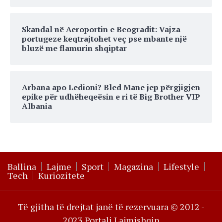
Skandal në Aeroportin e Beogradit: Vajza
portugeze keqtrajtohet veç pse mbante një
bluzë me flamurin shqiptar
Arbana apo Ledioni? Bled Mane jep përgjigjen
epike për udhëheqeësin e ri të Big Brother VIP
Albania
Ballina
Lajme
Sport
Magazina
Lifestyle
Tech
Kuriozitete
Të gjitha të drejtat janë të rezervuara © 2012 -
2023 Portali Lajmishqip