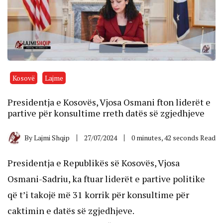
Kosovë
Lajme
Presidentja e Kosovës, Vjosa Osmani fton liderët e
partive për konsultime rreth datës së zgjedhjeve
By
Lajmi Shqip
27/07/2024
0 minutes, 42 seconds Read
Presidentja e Republikës së Kosovës, Vjosa
Osmani-Sadriu, ka ftuar liderët e partive politike
që t’i takojë më 31 korrik për konsultime për
caktimin e datës së zgjedhjeve.