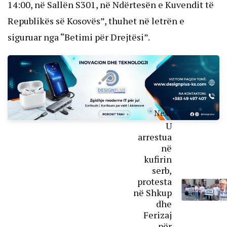
14:00, në Sallën S301, në Ndërtesën e Kuvendit të
Republikës së Kosovës”, thuhet në letrën e
siguruar nga “Betimi për Drejtësi”.
Next
U
arrestua
në
kufirin
serb,
protesta
në Shkup
dhe
Ferizaj
për