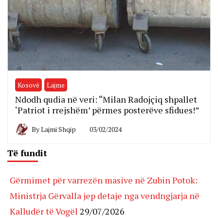
Kosovë
Lajme
Ndodh qudia në veri: “Milan Radojçiq shpallet
‘Patriot i rrejshëm’ përmes posterëve sfidues!”
By
Lajmi Shqip
03/02/2024
Të fundit
Gërmimet për varrezën masive në Zubin Potok:
Ministrja Gërvalla jep detaje nga vendngjarja në
Kalludër të Vogël
29/07/2026