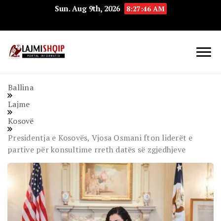
Sun. Aug 9th, 2026
8:27:47 AM
Lajmishqip.net
Lajmishqip
Ballina
Lajme
Kosovë
Presidentja e Kosovës, Vjosa Osmani fton liderët e
partive për konsultime rreth datës së zgjedhjeve