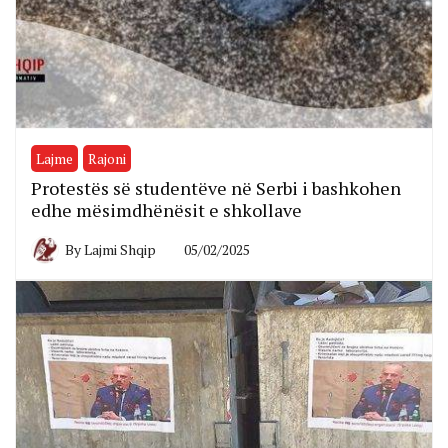
Lajme
Rajoni
Protestës së studentëve në Serbi i bashkohen
edhe mësimdhënësit e shkollave
By
Lajmi Shqip
05/02/2025