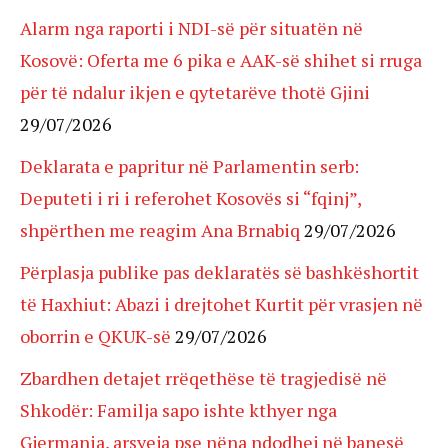
Alarm nga raporti i NDI-së për situatën në
Kosovë: Oferta me 6 pika e AAK-së shihet si rruga
për të ndalur ikjen e qytetarëve thotë Gjini
29/07/2026
Deklarata e papritur në Parlamentin serb:
Deputeti i ri i referohet Kosovës si “fqinj”,
shpërthen me reagim Ana Brnabiq
29/07/2026
Përplasja publike pas deklaratës së bashkëshortit
të Haxhiut: Abazi i drejtohet Kurtit për vrasjen në
oborrin e QKUK-së
29/07/2026
Zbardhen detajet rrëqethëse të tragjedisë në
Shkodër: Familja sapo ishte kthyer nga
Gjermania, arsyeja pse nëna ndodhej në banesë