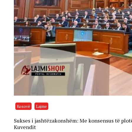
Kosovë
Lajme
Sukses i jashtëzakonshëm: Me konsensus të plotë
Kuvendit