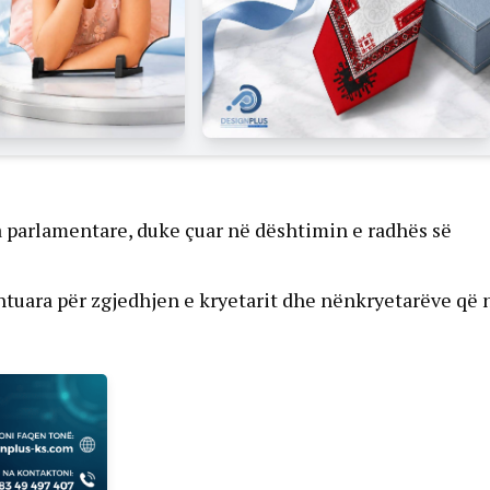
era parlamentare, duke çuar në dështimin e radhës së
htuara për zgjedhjen e kryetarit dhe nënkryetarëve që 