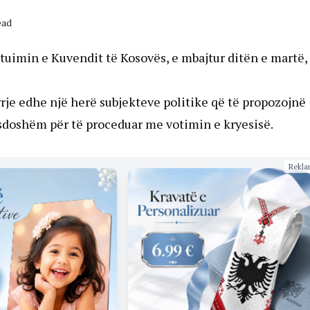
ead
tituimin e Kuvendit të Kosovës, e mbajtur ditën e martë,
irrje edhe një herë subjekteve politike që të propozojnë
sdoshëm për të proceduar me votimin e kryesisë.
Rekla