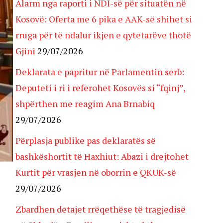
Alarm nga raporti i NDI-së për situatën në
Kosovë: Oferta me 6 pika e AAK-së shihet si
rruga për të ndalur ikjen e qytetarëve thotë
Gjini
29/07/2026
Deklarata e papritur në Parlamentin serb:
Deputeti i ri i referohet Kosovës si “fqinj”,
shpërthen me reagim Ana Brnabiq
29/07/2026
Përplasja publike pas deklaratës së
bashkëshortit të Haxhiut: Abazi i drejtohet
Kurtit për vrasjen në oborrin e QKUK-së
29/07/2026
Zbardhen detajet rrëqethëse të tragjedisë