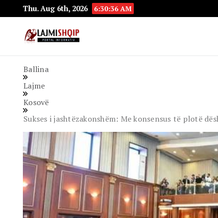
Thu. Aug 6th, 2026
6:30:37 AM
Lajmishqip.net
Lajmishqip
Ballina
Lajme
Kosovë
Sukses i jashtëzakonshëm: Me konsensus të plotë dës