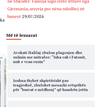
në Shkodër: Familja sapo ishte kthyer nga
Gjermania, arsyeja pse nëna ndodhej në
banesë
29/07/2026
 ka
Më të lexuarat
Avokati Halilaj zbulon plagosjen dhe
sulmin me mitraloz: “Isha cak i Fatonit,
më
nuk e vrau rusin”
Joshua thyhet shpirtërisht pas
tragjedisë, zbulohet mesazhi rrëqethës
për “burrat e mëdhenj” që humbën jetën