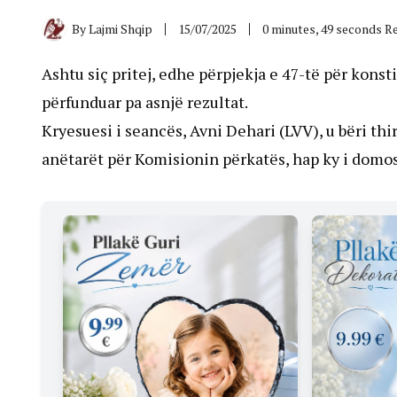
By
Lajmi Shqip
15/07/2025
0 minutes, 49 seconds R
Ashtu siç pritej, edhe përpjekja e 47-të për kons
përfunduar pa asnjë rezultat.
Kryesuesi i seancës, Avni Dehari (LVV), u bëri th
anëtarët për Komisionin përkatës, hap ky i domo