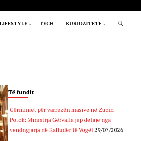
LIFESTYLE
TECH
KURIOZITETE
Të fundit
Gërmimet për varrezën masive në Zubin
Potok: Ministrja Gërvalla jep detaje nga
vendngjarja në Kalludër të Vogël
29/07/2026