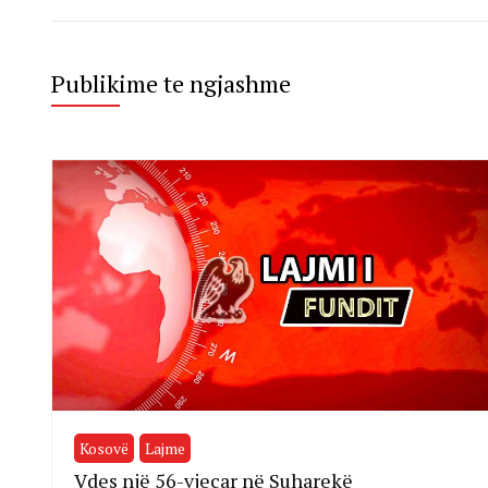
Publikime te ngjashme
Kosovë
Lajme
Vdes një 56-vjeçar në Suharekë