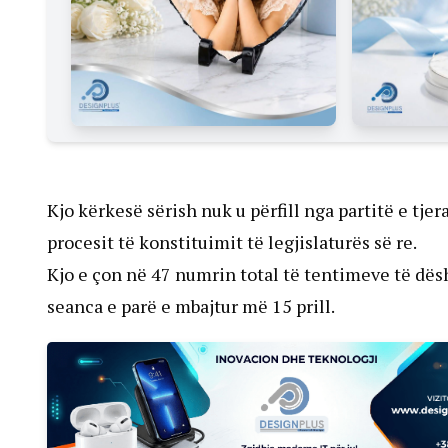
Kjo kërkesë sërish nuk u përfill nga partitë e tj
procesit të konstituimit të legjislaturës së re.
Kjo e çon në 47 numrin total të tentimeve të dës
seanca e parë e mbajtur më 15 prill.