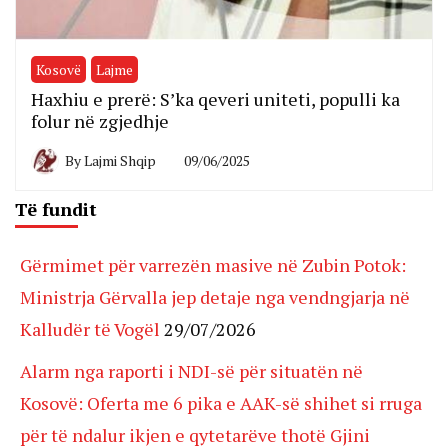
Kosovë
Lajme
Haxhiu e prerë: S’ka qeveri uniteti, populli ka
folur në zgjedhje
By
Lajmi Shqip
09/06/2025
Të fundit
Gërmimet për varrezën masive në Zubin Potok:
Ministrja Gërvalla jep detaje nga vendngjarja në
Kalludër të Vogël
29/07/2026
Alarm nga raporti i NDI-së për situatën në
Kosovë: Oferta me 6 pika e AAK-së shihet si rruga
për të ndalur ikjen e qytetarëve thotë Gjini