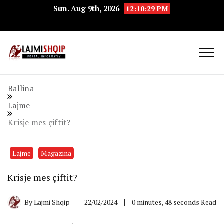
Sun. Aug 9th, 2026
12:10:30 PM
Lajmishqip.net
Lajmishqip
Ballina
Lajme
Krisje mes çiftit?
Lajme
Magazina
Krisje mes çiftit?
By
Lajmi Shqip
22/02/2024
0 minutes, 48 seconds Read