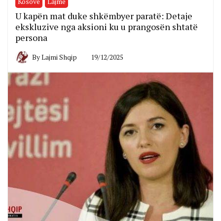
Kosovë
Lajme
U kapën mat duke shkëmbyer paratë: Detaje
ekskluzive nga aksioni ku u prangosën shtatë
persona
By
Lajmi Shqip
19/12/2025