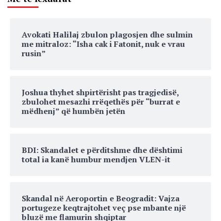
Avokati Halilaj zbulon plagosjen dhe sulmin
me mitraloz: “Isha cak i Fatonit, nuk e vrau
rusin”
Joshua thyhet shpirtërisht pas tragjedisë,
zbulohet mesazhi rrëqethës për “burrat e
mëdhenj” që humbën jetën
BDI: Skandalet e përditshme dhe dështimi
total ia kanë humbur mendjen VLEN-it
Skandal në Aeroportin e Beogradit: Vajza
portugeze keqtrajtohet veç pse mbante një
bluzë me flamurin shqiptar