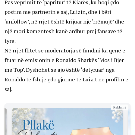
Pas veprimit të ‘papritur’ të Kiarës, ku hoqi çdo
postim me partnerin e saj, Luizin, dhe i bëri
‘unfollow’, në rrjet është krijuar një ‘rrëmujë’ dhe
një mori komentesh kanë ardhur prej fansave të
tyre.
Në rrjet flitet se moderatorja së fundmi ka qenë e
ftuar në emisionin e Ronaldo Sharkës ‘Mos i Bjer
me Top’. Dyshohet se ajo është ‘detyruar’ nga
Ronaldo të fshijë çdo gjurmë të Luizit në profilin e
saj.
Reklamë