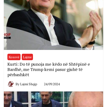
Kosovë
Lajme
Kurti: Do të punoja me këdo në Shtëpinë e
Bardhë, me Trump kemi pasur gjuhë të
përbashkët
By
Lajmi Shqip
24/09/2024