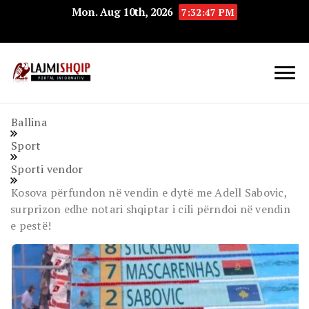
Mon. Aug 10th, 2026
7:32:48 PM
Lajmishqip.net
Lajmishqip
Ballina
Sport
Sporti vendor
Kosova përfundon në vendin e dytë me Adell Sabovic,
surprizon edhe notari shqiptar i cili përndoi në vendin
e pestë!