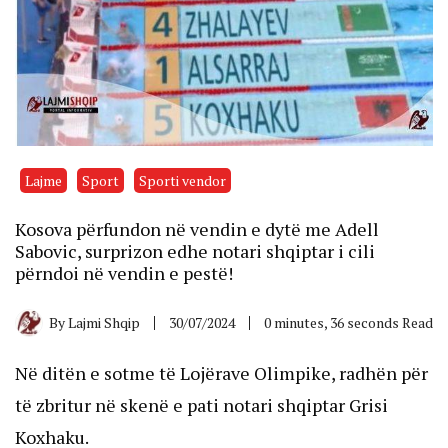
Lajme
Sport
Sporti vendor
Kosova përfundon në vendin e dytë me Adell
Sabovic, surprizon edhe notari shqiptar i cili
përndoi në vendin e pestë!
By
Lajmi Shqip
30/07/2024
0 minutes, 36 seconds Read
Në ditën e sotme të Lojërave Olimpike, radhën për
të zbritur në skenë e pati notari shqiptar Grisi
Koxhaku.