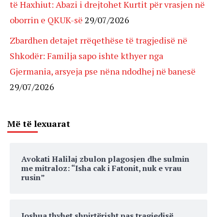
të Haxhiut: Abazi i drejtohet Kurtit për vrasjen në
oborrin e QKUK-së
29/07/2026
Zbardhen detajet rrëqethëse të tragjedisë në
Shkodër: Familja sapo ishte kthyer nga
Gjermania, arsyeja pse nëna ndodhej në banesë
29/07/2026
Më të lexuarat
Avokati Halilaj zbulon plagosjen dhe sulmin
me mitraloz: “Isha cak i Fatonit, nuk e vrau
rusin”
Joshua thyhet shpirtërisht pas tragjedisë,