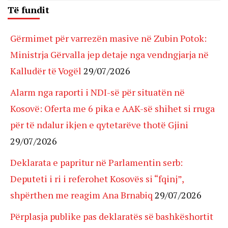
Të fundit
Gërmimet për varrezën masive në Zubin Potok:
Ministrja Gërvalla jep detaje nga vendngjarja në
Kalludër të Vogël
29/07/2026
Alarm nga raporti i NDI-së për situatën në
Kosovë: Oferta me 6 pika e AAK-së shihet si rruga
për të ndalur ikjen e qytetarëve thotë Gjini
29/07/2026
Deklarata e papritur në Parlamentin serb:
Deputeti i ri i referohet Kosovës si “fqinj”,
shpërthen me reagim Ana Brnabiq
29/07/2026
Përplasja publike pas deklaratës së bashkëshortit