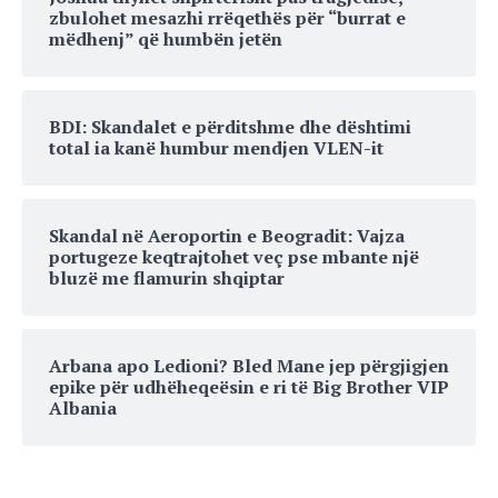
zbulohet mesazhi rrëqethës për “burrat e
mëdhenj” që humbën jetën
BDI: Skandalet e përditshme dhe dështimi
total ia kanë humbur mendjen VLEN-it
Skandal në Aeroportin e Beogradit: Vajza
portugeze keqtrajtohet veç pse mbante një
bluzë me flamurin shqiptar
Arbana apo Ledioni? Bled Mane jep përgjigjen
epike për udhëheqeësin e ri të Big Brother VIP
Albania