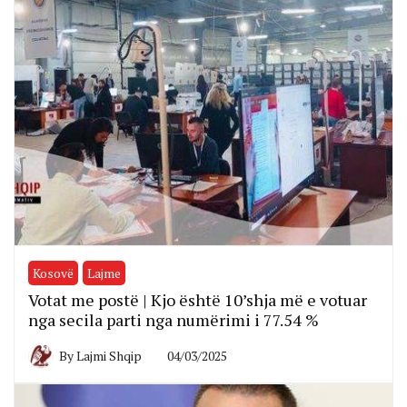
Kosovë
Lajme
Votat me postë | Kjo është 10’shja më e votuar
nga secila parti nga numërimi i 77.54 %
By
Lajmi Shqip
04/03/2025