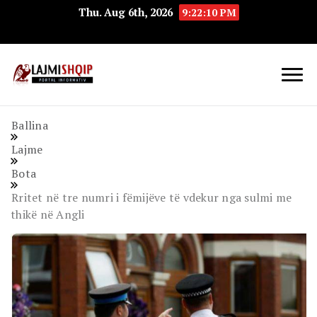
Thu. Aug 6th, 2026
9:22:10 PM
Lajmishqip.net
Lajmishqip
Ballina
Lajme
Bota
Rritet në tre numri i fëmijëve të vdekur nga sulmi me
thikë në Angli