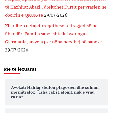
të Haxhiut: Abazi i drejtohet Kurtit për vrasjen në
oborrin e QKUK-së
29/07/2026
Zbardhen detajet rrëqethëse të tragjedisë në
Shkodër: Familja sapo ishte kthyer nga
Gjermania, arsyeja pse nëna ndodhej në banesë
29/07/2026
Më të lexuarat
Avokati Halilaj zbulon plagosjen dhe sulmin
me mitraloz: “Isha cak i Fatonit, nuk e vrau
rusin”