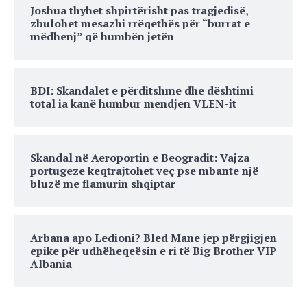
Joshua thyhet shpirtërisht pas tragjedisë,
zbulohet mesazhi rrëqethës për “burrat e
mëdhenj” që humbën jetën
BDI: Skandalet e përditshme dhe dështimi
total ia kanë humbur mendjen VLEN-it
Skandal në Aeroportin e Beogradit: Vajza
portugeze keqtrajtohet veç pse mbante një
bluzë me flamurin shqiptar
Arbana apo Ledioni? Bled Mane jep përgjigjen
epike për udhëheqeësin e ri të Big Brother VIP
Albania