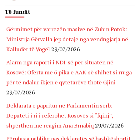
Të fundit
Gërmimet për varrezën masive në Zubin Potok:
Ministrja Gërvalla jep detaje nga vendngjarja në
Kalludër të Vogël
29/07/2026
Alarm nga raporti i NDI-së për situatën në
Kosovë: Oferta me 6 pika e AAK-së shihet si rruga
për të ndalur ikjen e qytetarëve thotë Gjini
29/07/2026
Deklarata e papritur në Parlamentin serb:
Deputeti i ri i referohet Kosovës si “fqinj”,
shpërthen me reagim Ana Brnabiq
29/07/2026
Përplasja publike pas deklaratës së bashkëshortit