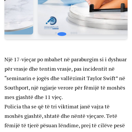
Një 17-vjeçar po mbahet në paraburgim si i dyshuar
për vrasje dhe tentim vrasje, pas incidentit në
“seminarin e jogës dhe vallëzimit Taylor Swift” në
Southport, një ngjarje verore për fëmijë të moshës
mes gjashtë dhe 11 vjeç.
Policia tha se që të tri viktimat janë vajza të
moshës gjashtë, shtatë dhe nëntë vjeçare. Tetë
fëmijë të tjerë pësuan lëndime, prej të cilëve pesë