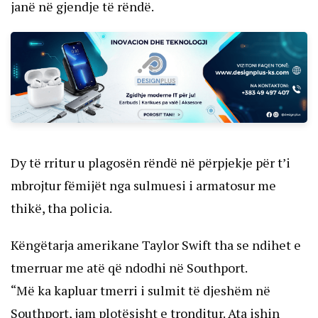
janë në gjendje të rëndë.
Dy të rritur u plagosën rëndë në përpjekje për t’i
mbrojtur fëmijët nga sulmuesi i armatosur me
thikë, tha policia.
Këngëtarja amerikane Taylor Swift tha se ndihet e
tmerruar me atë që ndodhi në Southport.
“Më ka kapluar tmerri i sulmit të djeshëm në
Southport, jam plotësisht e tronditur. Ata ishin