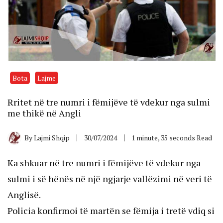
Bota
Lajme
Rritet në tre numri i fëmijëve të vdekur nga sulmi
me thikë në Angli
By
Lajmi Shqip
30/07/2024
1 minute, 35 seconds Read
Ka shkuar në tre numri i fëmijëve të vdekur nga
sulmi i së hënës në një ngjarje vallëzimi në veri të
Anglisë.
Policia konfirmoi të martën se fëmija i tretë vdiq si