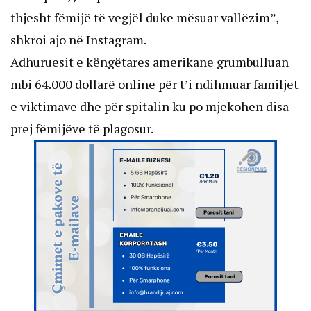
thjesht fëmijë të vegjël duke mësuar vallëzim”,
shkroi ajo në Instagram.
Adhuruesit e këngëtares amerikane grumbulluan
mbi 64.000 dollarë online për t’i ndihmuar familjet
e viktimave dhe për spitalin ku po mjekohen disa
prej fëmijëve të plagosur.