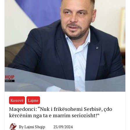
Kosovë
Lajme
Maqedonci: “Nuk i frikësohemi Serbisë, çdo
kërcënim nga ta e marrim seriozisht!”
By
Lajmi Shqip
25/09/2024