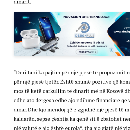
dinarit.
“Deri tani ka pajtim për një pjesë të propozimit 
për një pjesë tjetër. Është shumë pozitive që k
mos të ketë qarkullim të dinarit më në Kosovë dh
edhe ato dërgesa edhe ajo ndihmë financiare që vje
dinar. Dhe kjo mendoj që e zgjidhë një pjesë të m
kaluarën, sepse çështja ka qenë sit ë zbatohet n
një valutë e ajo është euroja”, tha ajo gjatë një vi