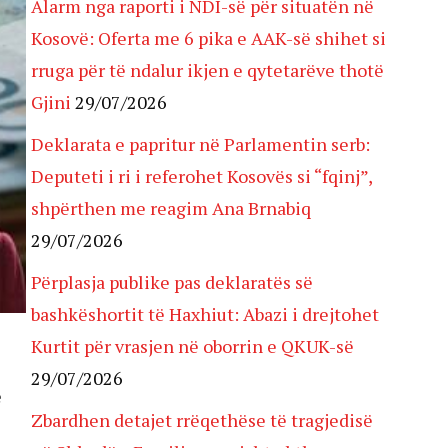
Alarm nga raporti i NDI-së për situatën në
Kosovë: Oferta me 6 pika e AAK-së shihet si
rruga për të ndalur ikjen e qytetarëve thotë
Gjini
29/07/2026
Deklarata e papritur në Parlamentin serb:
Deputeti i ri i referohet Kosovës si “fqinj”,
shpërthen me reagim Ana Brnabiq
29/07/2026
Përplasja publike pas deklaratës së
bashkëshortit të Haxhiut: Abazi i drejtohet
Kurtit për vrasjen në oborrin e QKUK-së
29/07/2026
e
Zbardhen detajet rrëqethëse të tragjedisë