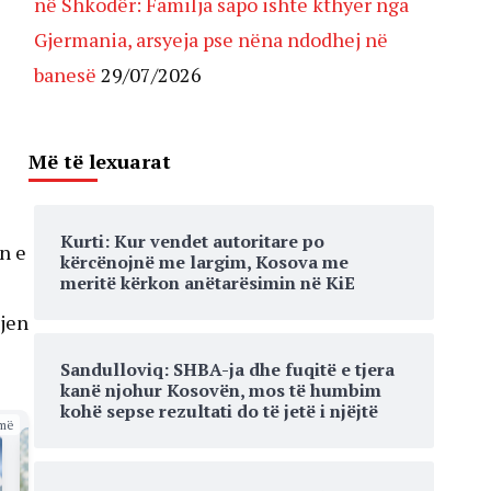
në Shkodër: Familja sapo ishte kthyer nga
Gjermania, arsyeja pse nëna ndodhej në
banesë
29/07/2026
Më të lexuarat
Kurti: Kur vendet autoritare po
n e
kërcënojnë me largim, Kosova me
meritë kërkon anëtarësimin në KiE
qjen
Sandulloviq: SHBA-ja dhe fuqitë e tjera
kanë njohur Kosovën, mos të humbim
kohë sepse rezultati do të jetë i njëjtë
më