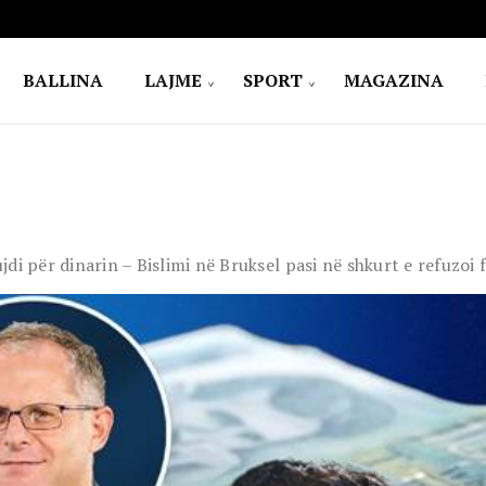
BALLINA
LAJME
SPORT
MAGAZINA
di për dinarin – Bislimi në Bruksel pasi në shkurt e refuzoi 