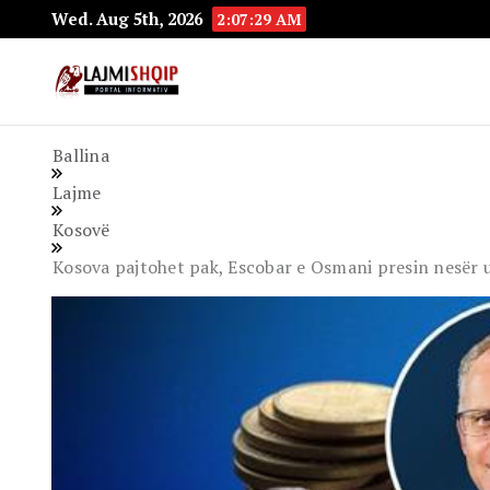
Wed. Aug 5th, 2026
2:07:31 AM
Lajmishqip.net
Lajmishqip
Ballina
Lajme
Kosovë
Kosova pajtohet pak, Escobar e Osmani presin nesër uj