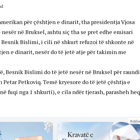
ad
merikan për çështjen e dinarit, tha presidentja Vjosa
nesër në Bruksel, ashtu siç tha se pret edhe emisari
esnik Bislimi, i cili në shkurt refuzoi të shkonte në
en e dinarit, nesër do të jetë atje për takimin me
, Besnik Bislimi do të jetë nesër në Bruksel për raundi
n Petar Petkoviq. Temë kryesore do të jetë çështja e
në fuqi nga 1 shkurti), e cila ndër tjerash, parasheh he
Rekla