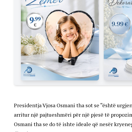
Presidentja Vjosa Osmani tha sot se “është urgjent
arritur një pajtueshmëri për një pjesë të propoz
Osmani tha se do të ishte ideale që nesër kryeneg