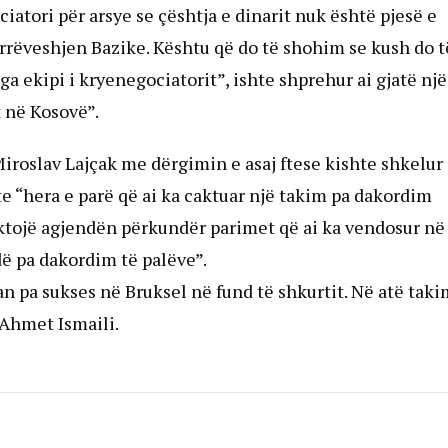
atori për arsye se çështja e dinarit nuk është pjesë e
rrëveshjen Bazike. Kështu që do të shohim se kush do t
ga ekipi i kryenegociatorit”, ishte shprehur ai gjatë një
 në Kosovë”.
Miroslav Lajçak me dërgimin e asaj ftese kishte shkelur
hte “hera e parë që ai ka caktuar një takim pa dakordim
ktojë agjendën përkundër parimet që ai ka vendosur në
ë pa dakordim të palëve”.
an pa sukses në Bruksel në fund të shkurtit. Në atë taki
 Ahmet Ismaili.