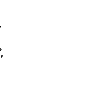
ë
ë
të