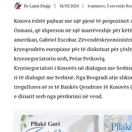
By
Lajmi Shqip
18/03/2024
4 minutes, 3 seconds Re
Kosova është pajtuar me një pjesë të propozimit a
Osmani, që shpreson në një marrëveshje për këtë 
amerikan, Gabriel Escobar. Zëvendëskryeministri B
kryeqendrën europiane për të diskutuar për çështj
kryenegociatorin serb, Petar Petkoviq.
Kryenegociatori i Kosovës në dialogun me Serbinë
ri të dialogut me Serbinë. Nga Beogradi atje shko
rregullores së re të Bankës Qendrore të Kosovës (
e dinarit serb nga përdorimi në vend.