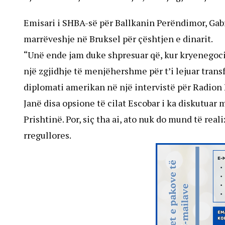
Emisari i SHBA-së për Ballkanin Perëndimor, Gabr
marrëveshje në Bruksel për çështjen e dinarit.
“Unë ende jam duke shpresuar që, kur kryenegocia
një zgjidhje të menjëhershme për t’i lejuar trans
diplomati amerikan në një intervistë për Radion 
Janë disa opsione të cilat Escobar i ka diskutuar 
Prishtinë. Por, siç tha ai, ato nuk do mund të real
rregullores.