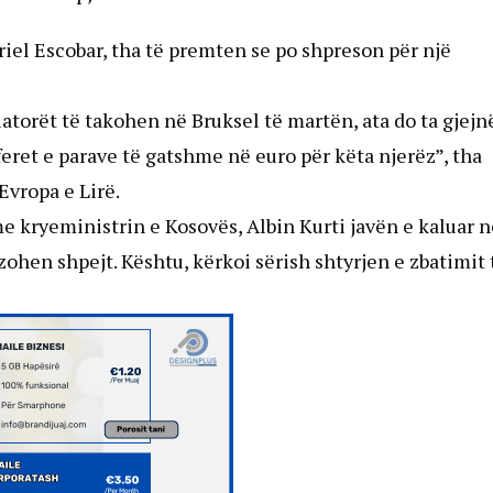
iel Escobar, tha të premten se po shpreson për një
torët të takohen në Bruksel të martën, ata do ta gjejn
feret e parave të gatshme në euro për këta njerëz”, tha
Evropa e Lirë.
me kryeministrin e Kosovës, Albin Kurti javën e kaluar n
izohen shpejt. Kështu, kërkoi sërish shtyrjen e zbatimit 