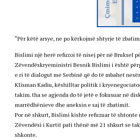
“Për këtë arsye, ne po kërkojmë shtyrje të zbatimit
Bislimi një herë refuzoi të nisej për në Bruksel p
Zëvendëskryeministri Besnik Bislimi i është përg
e ri të dialogut me Serbinë që do të mbahet nesër
Klisman Kadiu, këshilltar politik i kryenegociator
takim. tha se agjenda do të jetë e fokusuar në d
marrëdhënieve dhe aneksin e saj të zbatimit.
Por në shkurt, Bislimi kishte refuzuar të shtonte 
Zëvendësi i Kurtit pati thënë më 21 shkurt se tak
shkonte.