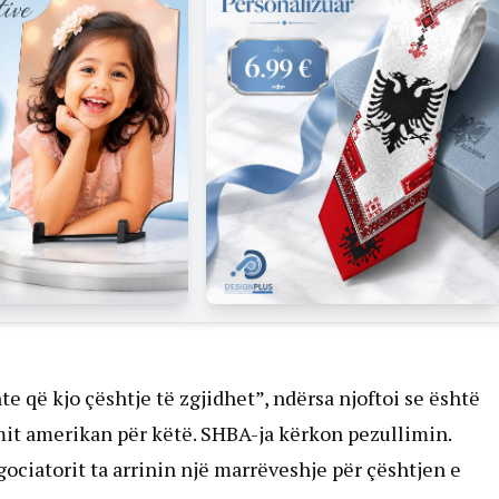
e që kjo çështje të zgjidhet”, ndërsa njoftoi se është
imit amerikan për këtë. SHBA-ja kërkon pezullimin.
ociatorit ta arrinin një marrëveshje për çështjen e