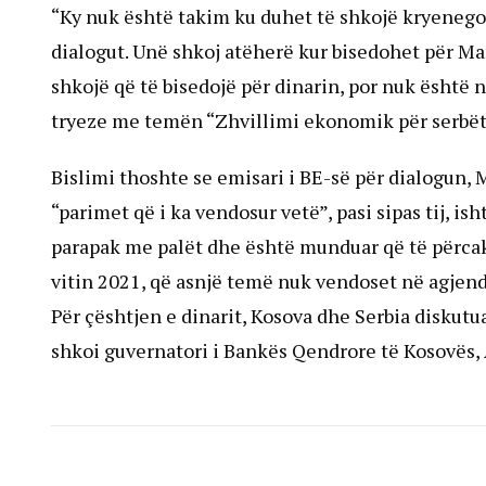
“Ky nuk është takim ku duhet të shkojë kryenegoci
dialogut. Unë shkoj atëherë kur bisedohet për Ma
shkojë që të bisedojë për dinarin, por nuk është n
tryeze me temën “Zhvillimi ekonomik për serbët
Bislimi thoshte se emisari i BE-së për dialogun, 
“parimet që i ka vendosur vetë”, pasi sipas tij, is
parapak me palët dhe është munduar që të përca
vitin 2021, që asnjë temë nuk vendoset në agjend
Për çështjen e dinarit, Kosova dhe Serbia diskutu
shkoi guvernatori i Bankës Qendrore të Kosovës,