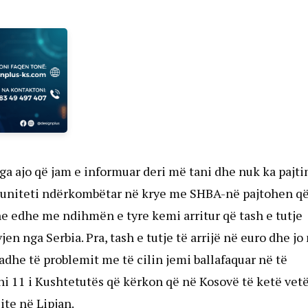
nga ajo që jam e informuar deri më tani dhe nuk ka pajt
omuniteti ndërkombëtar në krye me SHBA-në pajtohen që
e edhe me ndihmën e tyre kemi arritur që tash e tutje
n nga Serbia. Pra, tash e tutje të arrijë në euro dhe jo
adhe të problemit me të cilin jemi ballafaquar në të
eni 11 i Kushtetutës që kërkon që në Kosovë të ketë ve
zite në Lipjan.