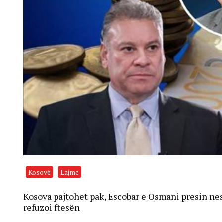
Kosovë
Lajme
Kosova pajtohet pak, Escobar e Osmani presin nesë
refuzoi ftesën