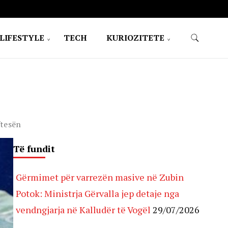
LIFESTYLE
TECH
KURIOZITETE
ftesën
Të fundit
Gërmimet për varrezën masive në Zubin
Potok: Ministrja Gërvalla jep detaje nga
vendngjarja në Kalludër të Vogël
29/07/2026