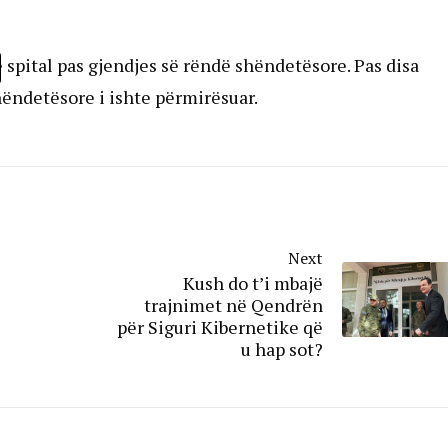
ë spital pas gjendjes së rëndë shëndetësore. Pas disa
shëndetësore i ishte përmirësuar.
Next
Kush do t’i mbajë
trajnimet në Qendrën
për Siguri Kibernetike që
u hap sot?