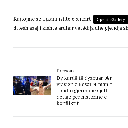
Kujtojmë se Ujkani ishte e shtrirë për disa ditë n
Open in Gallery
ditësh asaj i kishte ardhur vetëdija dhe gjendja 
Previous
Dy kurdë të dyshuar për
vrasjen e Besar Nimanit
– radio gjermane sjell
detaje për historinë e
konfliktit