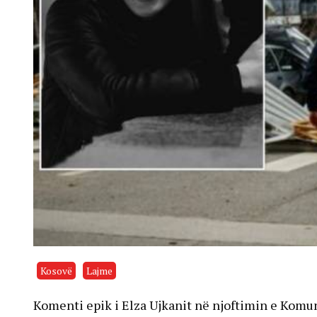
Kosovë
Lajme
Komenti epik i Elza Ujkanit në njoftimin e Komunë