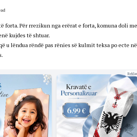
ead
ë forta. Për rrezikun nga erërat e forta, komuna doli m
enë kujdes të shtuar.
që u lëndua rëndë pas rënies së kulmit teksa po ecte në
s.
Rekla