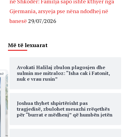
në Shkodër: Familja sapo ishte kthyer nga
Gjermania, arsyeja pse nëna ndodhej në
banesë
29/07/2026
e
Më të lexuarat
Avokati Halilaj zbulon plagosjen dhe
sulmin me mitraloz: “Isha cak i Fatonit,
më
nuk e vrau rusin”
Joshua thyhet shpirtërisht pas
tragjedisë, zbulohet mesazhi rrëqethës
për “burrat e mëdhenj” që humbën jetën