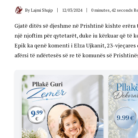
By
Lajmi Shqip
12/03/2024
0 minutes, 42 seconds R
Gjatë ditës së djeshme në Prishtinë kishte erëra t
një njoftim për qytetarët, duke iu kërkuar që të k
Epik ka qenë komenti i Elza Ujkanit, 23-vjeçares 
afërsi të ndërtesës së re të komunës së Prishtinë