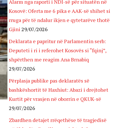
Alarm nga raporti i NDI-së për situatën në
Kosovë: Oferta me 6 pika e AAK-së shihet si
rruga për të ndalur ikjen e qytetarëve thotë
Gjini
29/07/2026
Deklarata e papritur në Parlamentin serb:
Deputeti i ri i referohet Kosovës si “fqinj”,
shpërthen me reagim Ana Brnabiq
29/07/2026
Përplasja publike pas deklaratës së
bashkëshortit të Haxhiut: Abazi i drejtohet
Kurtit për vrasjen në oborrin e QKUK-së
29/07/2026
Zbardhen detajet rrëqethëse të tragjedisë