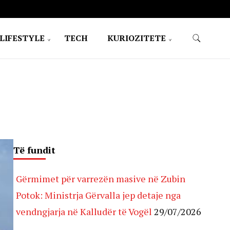
LIFESTYLE
TECH
KURIOZITETE
Të fundit
Gërmimet për varrezën masive në Zubin
Potok: Ministrja Gërvalla jep detaje nga
vendngjarja në Kalludër të Vogël
29/07/2026