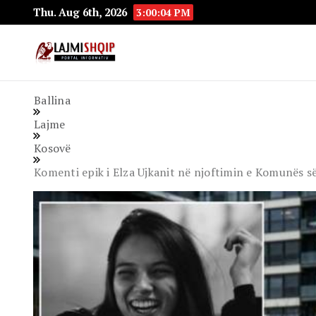
Thu. Aug 6th, 2026
3:00:05 PM
Lajmishqip.net
Lajmishqip
Ballina
Lajme
Kosovë
Komenti epik i Elza Ujkanit në njoftimin e Komunës së