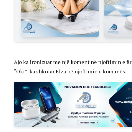
Ajo ka ironizuar me një koment në njoftimin e fu
“Oki”, ka shkruar Elza në njoftimin e komunës.