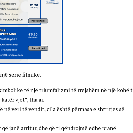
një serie filmike.
t simbolike të një triumfalizmi të rrejshëm në një kohë 
atër vjet”, tha ai.
së në veri të vendit, cila është përmasa e shtrirjes së
t që janë arritur, dhe që ti qëndrojmë edhe pranë