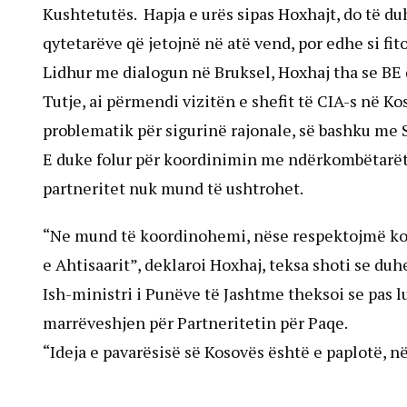
Kushtetutës. Hapja e urës sipas Hoxhajt, do të duhe
qytetarëve që jetojnë në atë vend, por edhe si fi
Lidhur me dialogun në Bruksel, Hoxhaj tha se BE 
Tutje, ai përmendi vizitën e shefit të CIA-s në Kos
problematik për sigurinë rajonale, së bashku me
E duke folur për koordinimin me ndërkombëtarët, a
partneritet nuk mund të ushtrohet.
“Ne mund të koordinohemi, nëse respektojmë kon
e Ahtisaarit”, deklaroi Hoxhaj, teksa shoti se du
Ish-ministri i Punëve të Jashtme theksoi se pas l
marrëveshjen për Partneritetin për Paqe.
“Ideja e pavarësisë së Kosovës është e paplotë, në