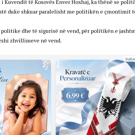
 i Kuvendit të Kosovës Enver Hoxhaj, ka thënë se politi
shtë duke shkuar paralelisht me politikën e çmontimit t
 politike dhe të sigurisë në vend, për politikën e jasht
arshi zhvillimeve në vend.
Rekla