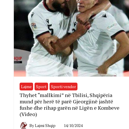
Lajme
Sport
Sporti vendor
Thyhet “mallkimi” në Tbilisi, Shqipëria
mund për herë të parë Gjeorgjinë jashtë
fushe dhe rihap garën në Ligën e Kombeve
(Video)
By
Lajmi Shqip
14/10/2024