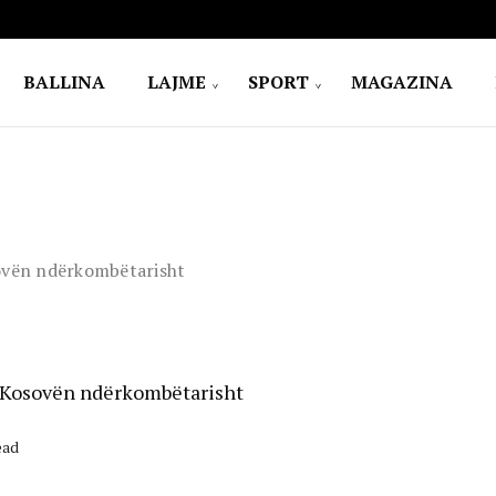
BALLINA
LAJME
SPORT
MAGAZINA
sovën ndërkombëtarisht
i Kosovën ndërkombëtarisht
ead