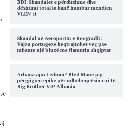
BDI: Skandalet e përditshme dhe
dështimi total ia kanë humbur mendjen
VLEN-it
,
Skandal në Aeroportin e Beogradit:
Vajza portugeze keqtrajtohet veç pse
mbante një bluzë me flamurin shqiptar
Arbana apo Ledioni? Bled Mane jep
përgjigjen epike për udhëheqeësin e ri të
Big Brother VIP Albania
isë
aj.