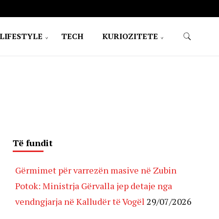
LIFESTYLE
TECH
KURIOZITETE
Të fundit
Gërmimet për varrezën masive në Zubin
Potok: Ministrja Gërvalla jep detaje nga
vendngjarja në Kalludër të Vogël
29/07/2026