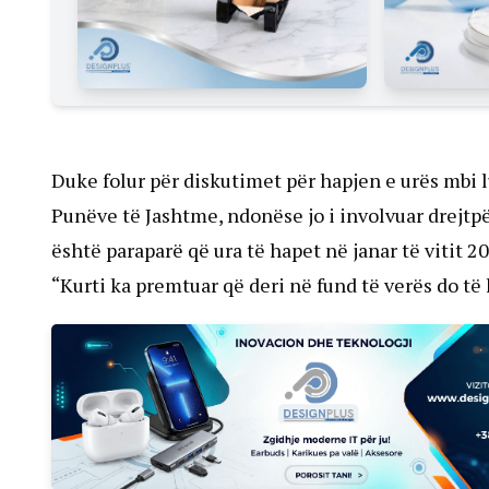
Duke folur për diskutimet për hapjen e urës mbi l
Punëve të Jashtme, ndonëse jo i involvuar drejtpë
është paraparë që ura të hapet në janar të vitit 2
“Kurti ka premtuar që deri në fund të verës do të