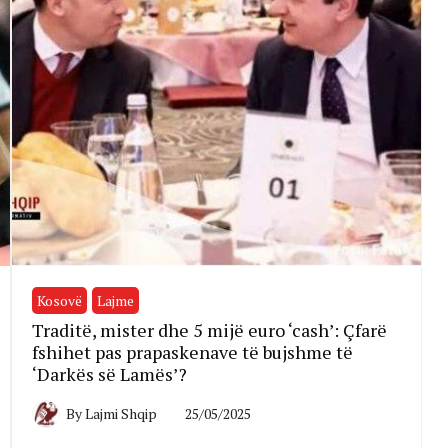
Kosovë
Lajme
Traditë, mister dhe 5 mijë euro ‘cash’: Çfarë
fshihet pas prapaskenave të bujshme të
‘Darkës së Lamës’?
By
Lajmi Shqip
25/05/2025