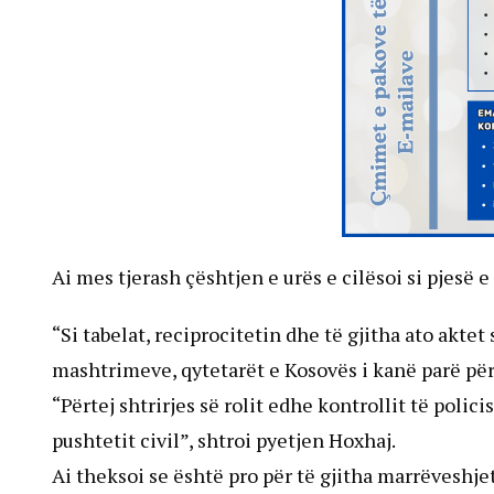
Ai mes tjerash çështjen e urës e cilësoi si pjesë e 
“Si tabelat, reciprocitetin dhe të gjitha ato akte
mashtrimeve, qytetarët e Kosovës i kanë parë për k
“Përtej shtrirjes së rolit edhe kontrollit të polici
pushtetit civil”, shtroi pyetjen Hoxhaj.
Ai theksoi se është pro për të gjitha marrëveshje