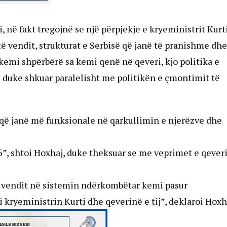
 në fakt tregojnë se një përpjekje e kryeministrit Kurti
të vendit, strukturat e Serbisë që janë të pranishme dhe
kemi shpërbërë sa kemi qenë në qeveri, kjo politika e
të duke shkuar paralelisht me politikën e çmontimit të
a që janë më funksionale në qarkullimin e njerëzve dhe
, shtoi Hoxhaj, duke theksuar se me veprimet e qever
e vendit në sistemin ndërkombëtar kemi pasur
 kryeministrin Kurti dhe qeverinë e tij”, deklaroi Hoxh