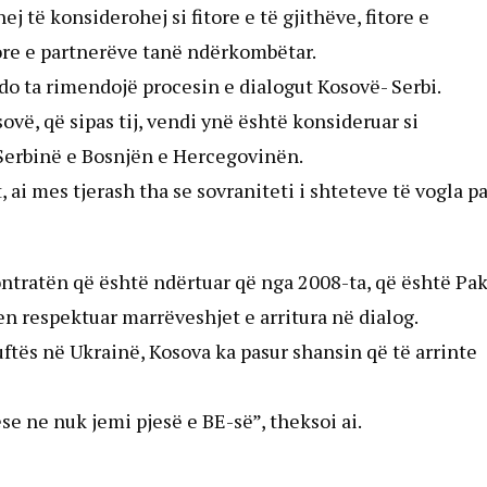
j të konsiderohej si fitore e të gjithëve, fitore e
tore e partnerëve tanë ndërkombëtar.
do ta rimendojë procesin e dialogut Kosovë- Serbi.
ovë, që sipas tij, vendi ynë është konsideruar si
 Serbinë e Bosnjën e Hercegovinën.
i mes tjerash tha se sovraniteti i shteteve të vogla p
tratën që është ndërtuar që nga 2008-ta, që është Pak
hen respektuar marrëveshjet e arritura në dialog.
uftës në Ukrainë, Kosova ka pasur shansin që të arrinte
se ne nuk jemi pjesë e BE-së”, theksoi ai.