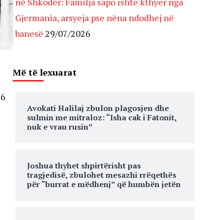
në Shkodër: Familja sapo ishte kthyer nga
Gjermania, arsyeja pse nëna ndodhej në
banesë
29/07/2026
Më të lexuarat
16
Avokati Halilaj zbulon plagosjen dhe
sulmin me mitraloz: “Isha cak i Fatonit,
nuk e vrau rusin”
Joshua thyhet shpirtërisht pas
tragjedisë, zbulohet mesazhi rrëqethës
për “burrat e mëdhenj” që humbën jetën