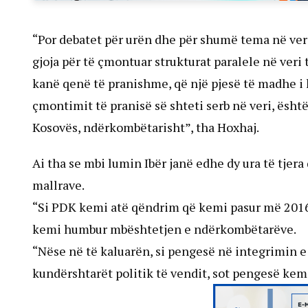
“Por debatet për urën dhe për shumë tema në veri,
gjoja për të çmontuar strukturat paralele në veri 
kanë qenë të pranishme, që një pjesë të madhe i 
çmontimit të pranisë së shteti serb në veri, ësh
Kosovës, ndërkombëtarisht”, tha Hoxhaj.
Ai tha se mbi lumin Ibër janë edhe dy ura të tjer
mallrave.
“Si PDK kemi atë qëndrim që kemi pasur më 2016”
kemi humbur mbështetjen e ndërkombëtarëve.
“Nëse në të kaluarën, si pengesë në integrimin 
kundërshtarët politik të vendit, sot pengesë kemi