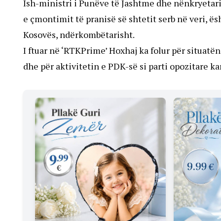
Ish-ministri i Punëve të Jashtme dhe nënkryetari
e çmontimit të pranisë së shtetit serb në veri, ë
Kosovës, ndërkombëtarisht.
I ftuar në ‘RTKPrime’ Hoxhaj ka folur për situatën
dhe për aktivitetin e PDK-së si parti opozitare k