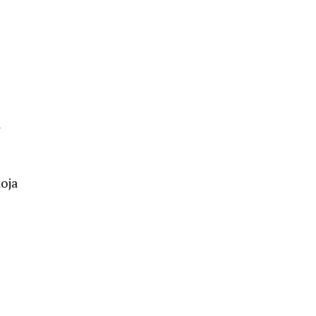
a
oja