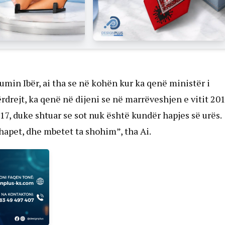
umin Ibër, ai tha se në kohën kur ka qenë ministër i
rdrejt, ka qenë në dijeni se në marrëveshjen e vitit 20
017, duke shtuar se sot nuk është kundër hapjes së urës.
 hapet, dhe mbetet ta shohim”, tha Ai.