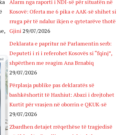
ka
Alarm nga raporti i NDI-së për situatën në
ë
Kosovë: Oferta me 6 pika e AAK-së shihet si
rruga për të ndalur ikjen e qytetarëve thotë
me,
Gjini
29/07/2026
Deklarata e papritur në Parlamentin serb:
Deputeti i ri i referohet Kosovës si “fqinj”,
më
shpërthen me reagim Ana Brnabiq
29/07/2026
Përplasja publike pas deklaratës së
bashkëshortit të Haxhiut: Abazi i drejtohet
Kurtit për vrasjen në oborrin e QKUK-së
29/07/2026
Zbardhen detajet rrëqethëse të tragjedisë