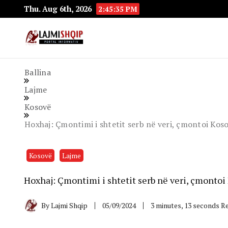
Thu. Aug 6th, 2026
2:45:36 PM
Lajmishqip.net
Lajmishqip
Ballina
Lajme
Kosovë
Hoxhaj: Çmontimi i shtetit serb në veri, çmontoi Ko
Kosovë
Lajme
Hoxhaj: Çmontimi i shtetit serb në veri, çmonto
By
Lajmi Shqip
05/09/2024
3 minutes, 13 seconds R