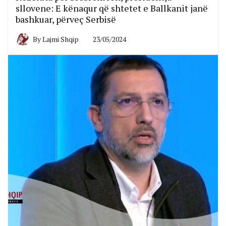
sllovene: E kënaqur që shtetet e Ballkanit janë
bashkuar, përveç Serbisë
By
Lajmi Shqip
23/05/2024