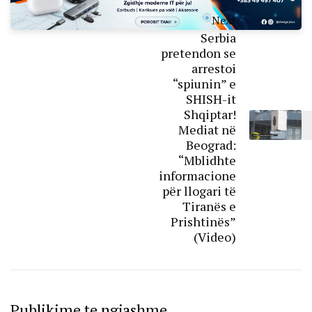
Next
Serbia
pretendon se
arrestoi
“spiunin” e
SHISH-it
Shqiptar!
Mediat në
Beograd:
“Mblidhte
informacione
për llogari të
Tiranës e
Prishtinës”
(Video)
Publikime te ngjashme