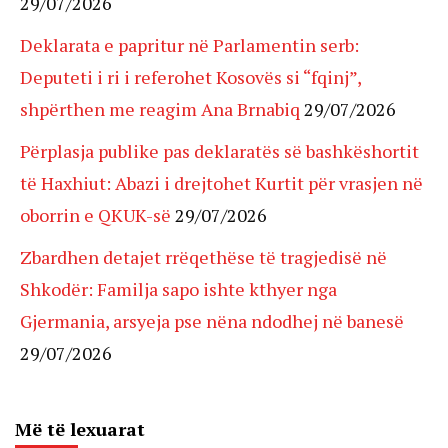
29/07/2026
Deklarata e papritur në Parlamentin serb:
Deputeti i ri i referohet Kosovës si “fqinj”,
shpërthen me reagim Ana Brnabiq
29/07/2026
Përplasja publike pas deklaratës së bashkëshortit
të Haxhiut: Abazi i drejtohet Kurtit për vrasjen në
oborrin e QKUK-së
29/07/2026
Zbardhen detajet rrëqethëse të tragjedisë në
Shkodër: Familja sapo ishte kthyer nga
Gjermania, arsyeja pse nëna ndodhej në banesë
29/07/2026
Më të lexuarat