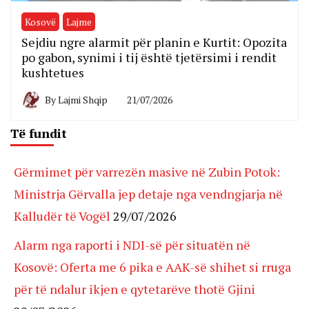
Kosovë
Lajme
Sejdiu ngre alarmit për planin e Kurtit: Opozita
po gabon, synimi i tij është tjetërsimi i rendit
kushtetues
By
Lajmi Shqip
21/07/2026
Të fundit
Gërmimet për varrezën masive në Zubin Potok:
Ministrja Gërvalla jep detaje nga vendngjarja në
Kalludër të Vogël
29/07/2026
Alarm nga raporti i NDI-së për situatën në
Kosovë: Oferta me 6 pika e AAK-së shihet si rruga
për të ndalur ikjen e qytetarëve thotë Gjini