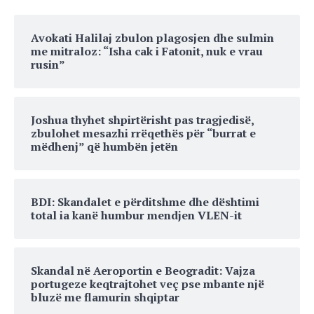
Avokati Halilaj zbulon plagosjen dhe sulmin
me mitraloz: “Isha cak i Fatonit, nuk e vrau
rusin”
Joshua thyhet shpirtërisht pas tragjedisë,
zbulohet mesazhi rrëqethës për “burrat e
mëdhenj” që humbën jetën
BDI: Skandalet e përditshme dhe dështimi
total ia kanë humbur mendjen VLEN-it
Skandal në Aeroportin e Beogradit: Vajza
portugeze keqtrajtohet veç pse mbante një
bluzë me flamurin shqiptar