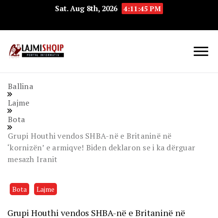
Sat. Aug 8th, 2026
4:11:45 PM
Lajmishqip.net
Lajmishqip
Ballina
Lajme
Bota
Grupi Houthi vendos SHBA-në e Britaninë në
‘kornizën’ e armiqve! Biden deklaron se i ka dërguar
mesazh Iranit
Bota
Lajme
Grupi Houthi vendos SHBA-në e Britaninë në