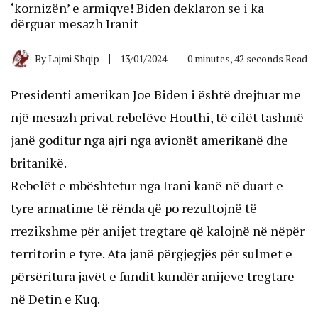
‘kornizën’ e armiqve! Biden deklaron se i ka
dërguar mesazh Iranit
By
Lajmi Shqip
13/01/2024
0 minutes, 42 seconds Read
Presidenti amerikan Joe Biden i është drejtuar me
një mesazh privat rebelëve Houthi, të cilët tashmë
janë goditur nga ajri nga avionët amerikanë dhe
britanikë.
Rebelët e mbështetur nga Irani kanë në duart e
tyre armatime të rënda që po rezultojnë të
rrezikshme për anijet tregtare që kalojnë në nëpër
territorin e tyre. Ata janë përgjegjës për sulmet e
përsëritura javët e fundit kundër anijeve tregtare
në Detin e Kuq.