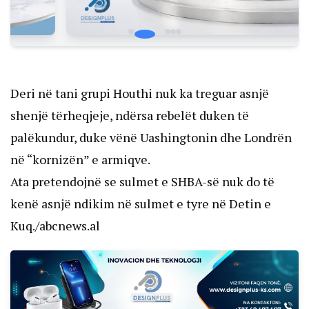
Deri në tani grupi Houthi nuk ka treguar asnjë
shenjë tërheqjeje, ndërsa rebelët duken të
palëkundur, duke vënë Uashingtonin dhe Londrën
në “kornizën” e armiqve.
Ata pretendojnë se sulmet e SHBA-së nuk do të
kenë asnjë ndikim në sulmet e tyre në Detin e
Kuq./abcnews.al