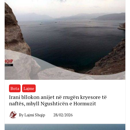
Bota
Lajme
Irani bllokon anijet në rrugën kryesore të
naftës, mbyll Ngushticën e Hormuzit
By
Lajmi Shqip
28/02/2026