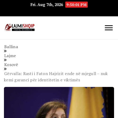
Fri. Aug 7th, 2026
9:50:02 PM
Lajmishqip.net
Lajmishqip
Ballina
Lajme
Kosovë
Gërvalla: Rasti i Faton Hajrizit ende në mjegull – nuk
kemi garanci për identitetin e viktimës