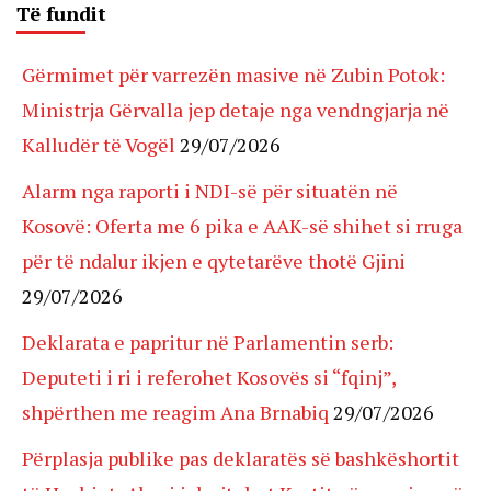
Të fundit
Gërmimet për varrezën masive në Zubin Potok:
Ministrja Gërvalla jep detaje nga vendngjarja në
Kalludër të Vogël
29/07/2026
Alarm nga raporti i NDI-së për situatën në
Kosovë: Oferta me 6 pika e AAK-së shihet si rruga
për të ndalur ikjen e qytetarëve thotë Gjini
29/07/2026
Deklarata e papritur në Parlamentin serb:
Deputeti i ri i referohet Kosovës si “fqinj”,
shpërthen me reagim Ana Brnabiq
29/07/2026
Përplasja publike pas deklaratës së bashkëshortit