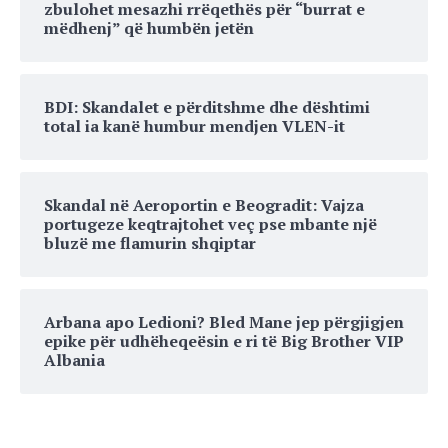
zbulohet mesazhi rrëqethës për “burrat e
mëdhenj” që humbën jetën
BDI: Skandalet e përditshme dhe dështimi
total ia kanë humbur mendjen VLEN-it
Skandal në Aeroportin e Beogradit: Vajza
portugeze keqtrajtohet veç pse mbante një
bluzë me flamurin shqiptar
Arbana apo Ledioni? Bled Mane jep përgjigjen
epike për udhëheqeësin e ri të Big Brother VIP
Albania