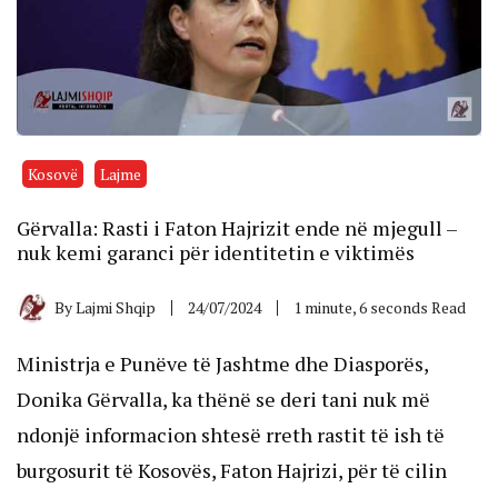
Kosovë
Lajme
Gërvalla: Rasti i Faton Hajrizit ende në mjegull –
nuk kemi garanci për identitetin e viktimës
By
Lajmi Shqip
24/07/2024
1 minute, 6 seconds Read
Ministrja e Punëve të Jashtme dhe Diasporës,
Donika Gërvalla, ka thënë se deri tani nuk më
ndonjë informacion shtesë rreth rastit të ish të
burgosurit të Kosovës, Faton Hajrizi, për të cilin