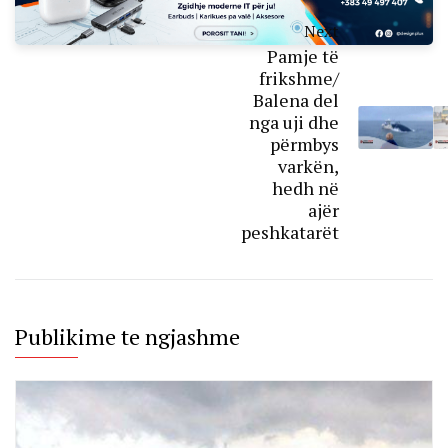
Next
Pamje të
frikshme/
Balena del
nga uji dhe
përmbys
varkën,
hedh në
ajër
peshkatarët
Publikime te ngjashme