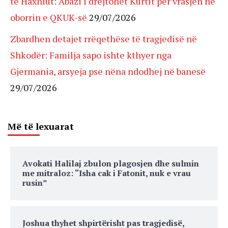
të Haxhiut: Abazi i drejtohet Kurtit për vrasjen në
oborrin e QKUK-së
29/07/2026
Zbardhen detajet rrëqethëse të tragjedisë në
Shkodër: Familja sapo ishte kthyer nga
Gjermania, arsyeja pse nëna ndodhej në banesë
29/07/2026
Më të lexuarat
Avokati Halilaj zbulon plagosjen dhe sulmin
me mitraloz: “Isha cak i Fatonit, nuk e vrau
rusin”
Joshua thyhet shpirtërisht pas tragjedisë,