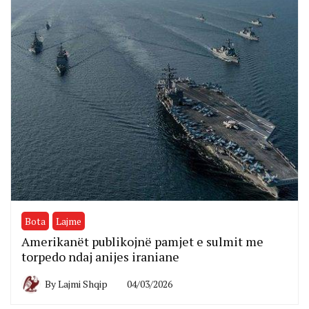
Bota
Lajme
Amerikanët publikojnë pamjet e sulmit me
torpedo ndaj anijes iraniane
By
Lajmi Shqip
04/03/2026