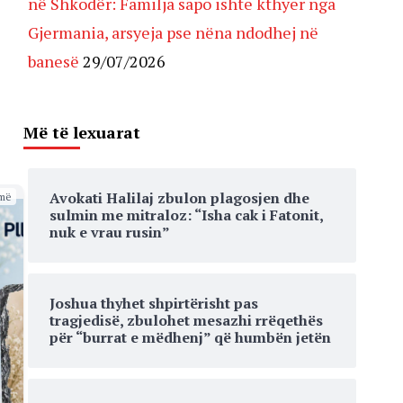
në Shkodër: Familja sapo ishte kthyer nga
Gjermania, arsyeja pse nëna ndodhej në
banesë
29/07/2026
Më të lexuarat
Avokati Halilaj zbulon plagosjen dhe
më
sulmin me mitraloz: “Isha cak i Fatonit,
nuk e vrau rusin”
Joshua thyhet shpirtërisht pas
tragjedisë, zbulohet mesazhi rrëqethës
për “burrat e mëdhenj” që humbën jetën