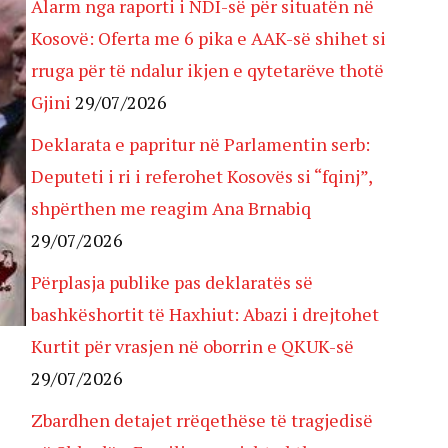
Alarm nga raporti i NDI-së për situatën në
Kosovë: Oferta me 6 pika e AAK-së shihet si
rruga për të ndalur ikjen e qytetarëve thotë
Gjini
29/07/2026
Deklarata e papritur në Parlamentin serb:
Deputeti i ri i referohet Kosovës si “fqinj”,
shpërthen me reagim Ana Brnabiq
29/07/2026
Përplasja publike pas deklaratës së
bashkëshortit të Haxhiut: Abazi i drejtohet
Kurtit për vrasjen në oborrin e QKUK-së
29/07/2026
Zbardhen detajet rrëqethëse të tragjedisë