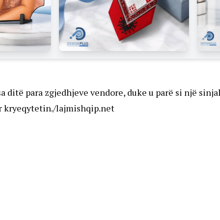
a ditë para zgjedhjeve vendore, duke u parë si një sinja
 kryeqytetin./lajmishqip.net