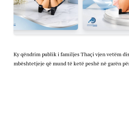
Ky qëndrim publik i familjes Thaçi vjen vetëm dis
mbështetjeje që mund të ketë peshë në garën për