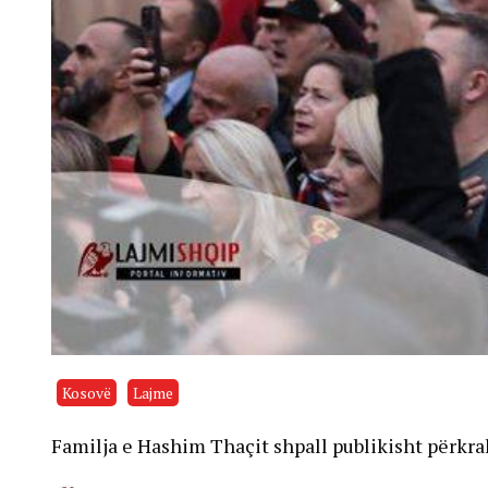
Kosovë
Lajme
Familja e Hashim Thaçit shpall publikisht përkr