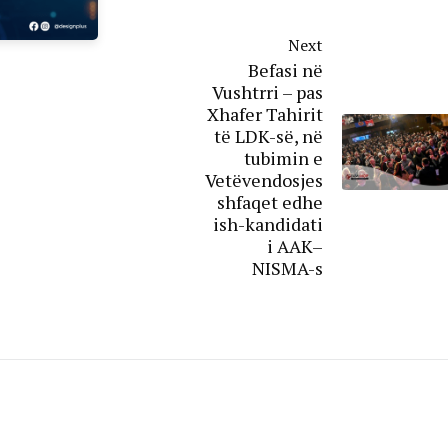
Next
Befasi në
Vushtrri – pas
Xhafer Tahirit
të LDK-së, në
tubimin e
Vetëvendosjes
shfaqet edhe
ish-kandidati
i AAK–
NISMA-s