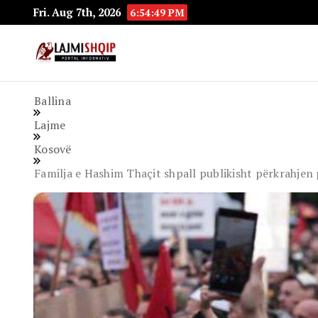
Fri. Aug 7th, 2026
6:54:50 PM
Lajmishqip.net
Lajmishqip
Ballina
Lajme
Kosovë
Familja e Hashim Thaçit shpall publikisht përkrahjen