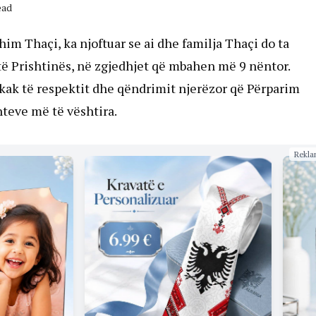
ead
him Thaçi, ka njoftuar se ai dhe familja Thaçi do ta
ë Prishtinës, në zgjedhjet që mbahen më 9 nëntor.
kak të respektit dhe qëndrimit njerëzor që Përparim
teve më të vështira.
Rekla