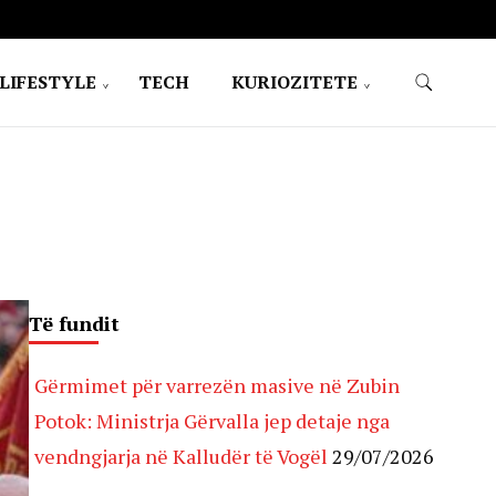
LIFESTYLE
TECH
KURIOZITETE
Të fundit
Gërmimet për varrezën masive në Zubin
Potok: Ministrja Gërvalla jep detaje nga
vendngjarja në Kalludër të Vogël
29/07/2026