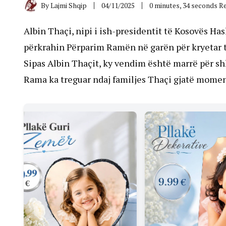
By
Lajmi Shqip
04/11/2025
0 minutes, 34 seconds R
Albin Thaçi, nipi i ish-presidentit të Kosovës Has
përkrahin Përparim Ramën në garën për kryetar t
Sipas Albin Thaçit, ky vendim është marrë për sh
Rama ka treguar ndaj familjes Thaçi gjatë momen