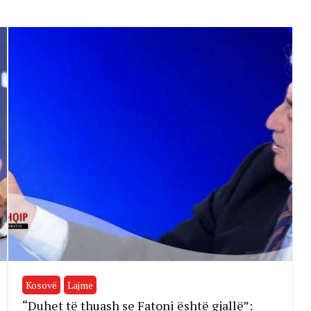
Kosovë
Lajme
“Duhet të thuash se Fatoni është gjallë”: