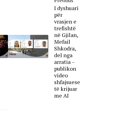
Previous
I dyshuari
për
vrasjen e
trefishtë
në Gjilan,
Mefail
Shkodra,
del nga
arratia –
publikon
video
shfajsuese
të krijuar
me AI