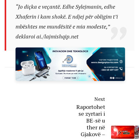
“Jo diçka e veçantë. Edhe Sylejmanin, edhe
Xhaferin i kam shokë. E ndjej për obligim t’i
mbështes me mundësitë e mia modeste,”
deklaroi ai./lajmishqip.net
Next
Raportohet
se zyrtari i
BE-së u
ther në
Gjakovë –