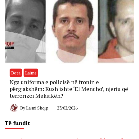
Bota
Lajme
Nga uniforma e policisë në fronin e
përgjakshëm: Kush ishte ‘El Mencho’, njeriu që
terrorizoi Meksikën?
By
Lajmi Shqip
23/02/2026
Të fundit