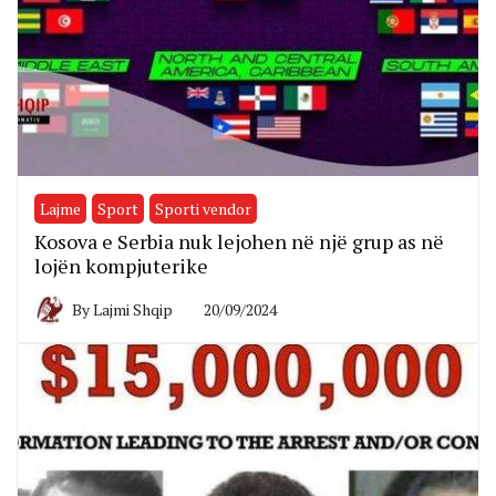
Lajme
Sport
Sporti vendor
Kosova e Serbia nuk lejohen në një grup as në
lojën kompjuterike
By
Lajmi Shqip
20/09/2024