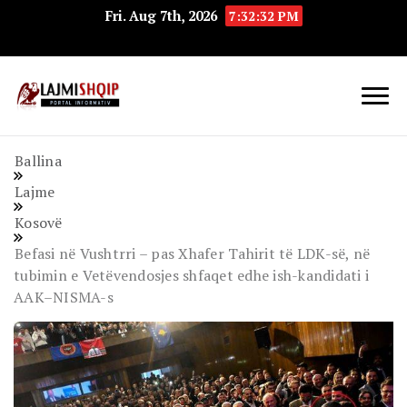
Fri. Aug 7th, 2026
7:32:33 PM
Lajmishqip.net
Lajmishqip
Ballina
Lajme
Kosovë
Befasi në Vushtrri – pas Xhafer Tahirit të LDK-së, në
tubimin e Vetëvendosjes shfaqet edhe ish-kandidati i
AAK–NISMA-s