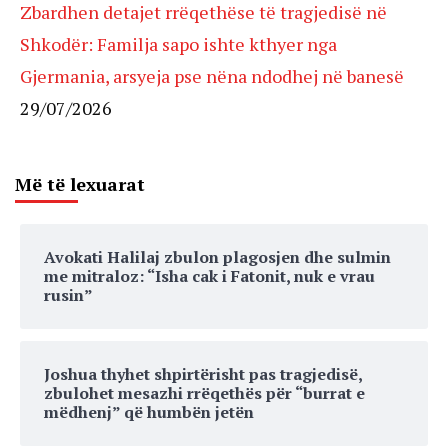
Zbardhen detajet rrëqethëse të tragjedisë në
Shkodër: Familja sapo ishte kthyer nga
Gjermania, arsyeja pse nëna ndodhej në banesë
29/07/2026
Më të lexuarat
Avokati Halilaj zbulon plagosjen dhe sulmin
me mitraloz: “Isha cak i Fatonit, nuk e vrau
rusin”
Joshua thyhet shpirtërisht pas tragjedisë,
zbulohet mesazhi rrëqethës për “burrat e
mëdhenj” që humbën jetën