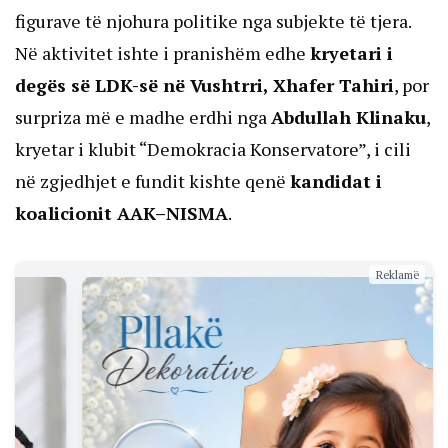
figurave të njohura politike nga subjekte të tjera.
Në aktivitet ishte i pranishëm edhe
kryetari i
degës së LDK-së në Vushtrri, Xhafer Tahiri
, por
surpriza më e madhe erdhi nga
Abdullah Klinaku
,
kryetar i klubit “Demokracia Konservatore”, i cili
në zgjedhjet e fundit kishte qenë
kandidat i
koalicionit AAK–NISMA
.
Reklamë