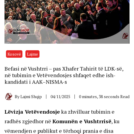
Kosovë
Lajme
Befasi në Vushtrri – pas Xhafer Tahirit të LDK-së,
në tubimin e Vetëvendosjes shfaqet edhe ish-
kandidati i AAK–NISMA-s
By
Lajmi Shqip
04/11/2025
0 minutes, 38 seconds Read
Lëvizja Vetëvendosje
ka zhvilluar tubimin e
radhës zgjedhor në
Komunën e Vushtrrisë
, ku
vëmendjen e publikut e tërhoqi prania e disa