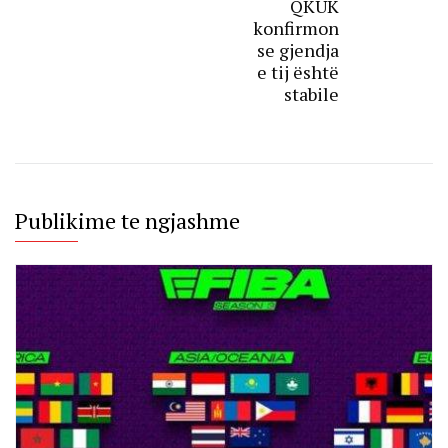
QKUK
konfirmon
se gjendja
e tij është
stabile
Publikime te ngjashme