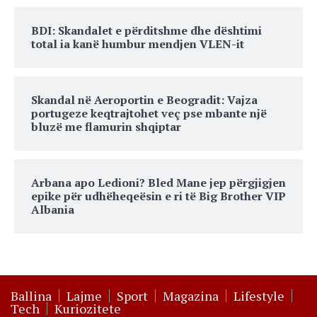
BDI: Skandalet e përditshme dhe dështimi
total ia kanë humbur mendjen VLEN-it
Skandal në Aeroportin e Beogradit: Vajza
portugeze keqtrajtohet veç pse mbante një
bluzë me flamurin shqiptar
Arbana apo Ledioni? Bled Mane jep përgjigjen
epike për udhëheqeësin e ri të Big Brother VIP
Albania
Ballina
Lajme
Sport
Magazina
Lifestyle
Tech
Kuriozitete