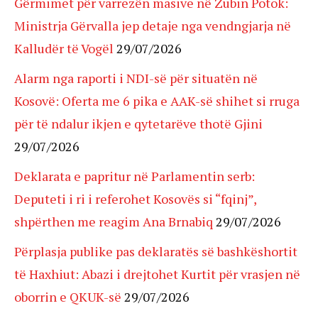
Gërmimet për varrezën masive në Zubin Potok:
Ministrja Gërvalla jep detaje nga vendngjarja në
Kalludër të Vogël
29/07/2026
Alarm nga raporti i NDI-së për situatën në
Kosovë: Oferta me 6 pika e AAK-së shihet si rruga
për të ndalur ikjen e qytetarëve thotë Gjini
29/07/2026
Deklarata e papritur në Parlamentin serb:
Deputeti i ri i referohet Kosovës si “fqinj”,
shpërthen me reagim Ana Brnabiq
29/07/2026
Përplasja publike pas deklaratës së bashkëshortit
të Haxhiut: Abazi i drejtohet Kurtit për vrasjen në
oborrin e QKUK-së
29/07/2026