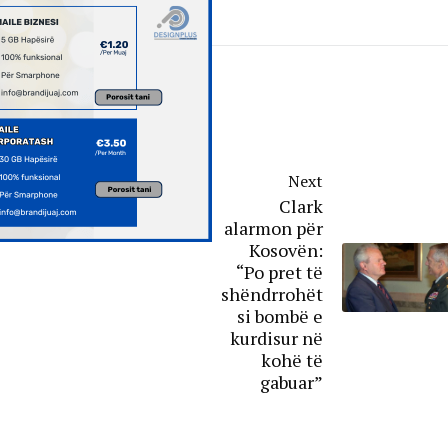
Next
Clark
alarmon për
Kosovën:
“Po pret të
shëndrrohët
si bombë e
kurdisur në
kohë të
gabuar”