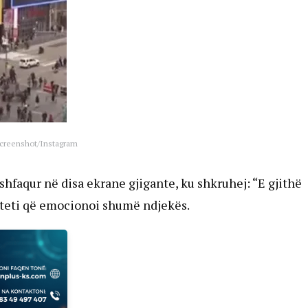
Screenshot/Instagram
 shfaqur në disa ekrane gjigante, ku shkruhej: “E gjithë
iteti që emocionoi shumë ndjekës.