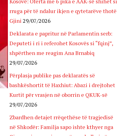
Kosovë: Oferta me 6 pika e AAK-së shihet si
rruga për të ndalur ikjen e qytetarëve thotë
Gjini
29/07/2026
Deklarata e papritur në Parlamentin serb:
Deputeti i ri i referohet Kosovës si “fqinj”,
shpërthen me reagim Ana Brnabiq
29/07/2026
Përplasja publike pas deklaratës së
bashkëshortit të Haxhiut: Abazi i drejtohet
Kurtit për vrasjen në oborrin e QKUK-së
29/07/2026
Zbardhen detajet rrëqethëse të tragjedisë
në Shkodër: Familja sapo ishte kthyer nga