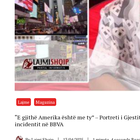
Lajme
Magazina
“E gjithë Amerika është me ty” – Portreti i Gjest
incidentit në BBVA
By
Lajmi Shqip
13/04/2025
1 minute, 4 seconds Rea