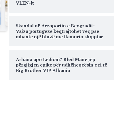
VLEN-it
Skandal në Aeroportin e Beogradit:
Vajza portugeze keqtrajtohet veç pse
mbante një bluzë me flamurin shqiptar
Arbana apo Ledioni? Bled Mane jep
përgjigjen epike për udhëheqeësin e ri të
Big Brother VIP Albania