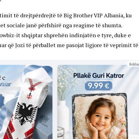
imit të drejtpërdrejtë të Big Brother VIP Albania, ku
tet sociale janë përfshirë nga reagime të shumta.
owbiz-it shqiptar shprehën indinjatën e tyre, duke e
 që Jozi të përballet me pasojat ligjore të veprimit të 
Rekla