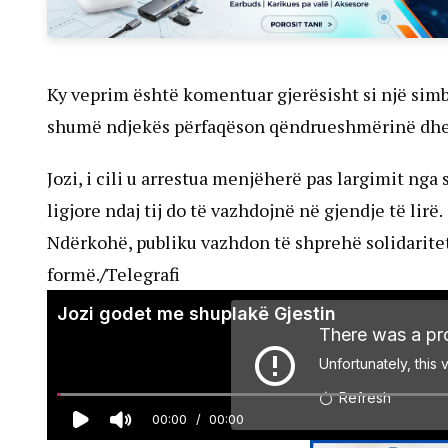
Ky veprim është komentuar gjerësisht si një simb
shumë ndjekës përfaqëson qëndrueshmërinë dhe d
Jozi, i cili u arrestua menjëherë pas largimit nga 
ligjore ndaj tij do të vazhdojnë në gjendje të lirë.
Ndërkohë, publiku vazhdon të shprehë solidarite
formë.
/
Telegrafi