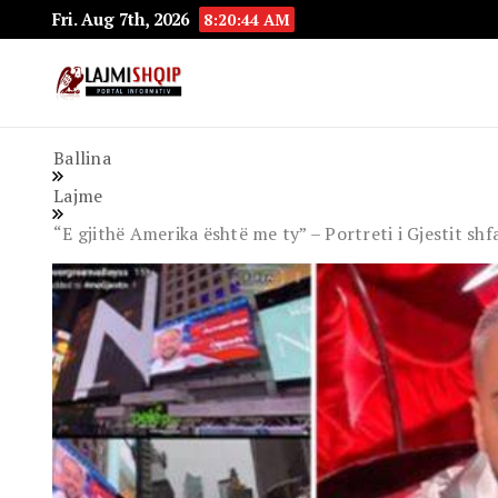
Fri. Aug 7th, 2026
8:20:46 AM
Lajmishqip.net
Lajmishqip
Ballina
Lajme
“E gjithë Amerika është me ty” – Portreti i Gjestit s