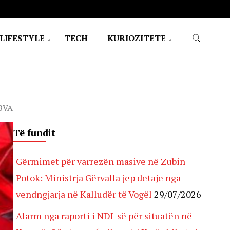
LIFESTYLE
TECH
KURIOZITETE
BBVA
Të fundit
Gërmimet për varrezën masive në Zubin
Potok: Ministrja Gërvalla jep detaje nga
vendngjarja në Kalludër të Vogël
29/07/2026
Alarm nga raporti i NDI-së për situatën në