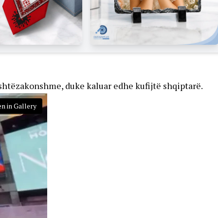
ashtëzakonshme, duke kaluar edhe kufijtë shqiptarë.
n in Gallery