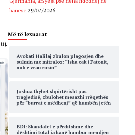
Gjermania, arsyeja pse nëna ndodhej në
banesë
29/07/2026
Më të lexuarat
tij.
Avokati Halilaj zbulon plagosjen dhe
sulmin me mitraloz: “Isha cak i Fatonit,
më
nuk e vrau rusin”
Joshua thyhet shpirtërisht pas
tragjedisë, zbulohet mesazhi rrëqethës
për “burrat e mëdhenj” që humbën jetën
BDI: Skandalet e përditshme dhe
dështimi total ia kanë humbur mendjen