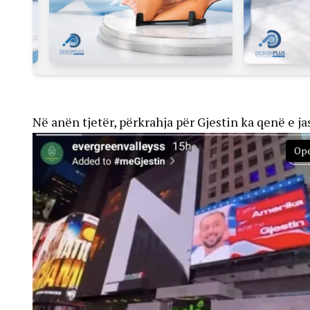
Në anën tjetër, përkrahja për Gjestin ka qenë e j
Ope