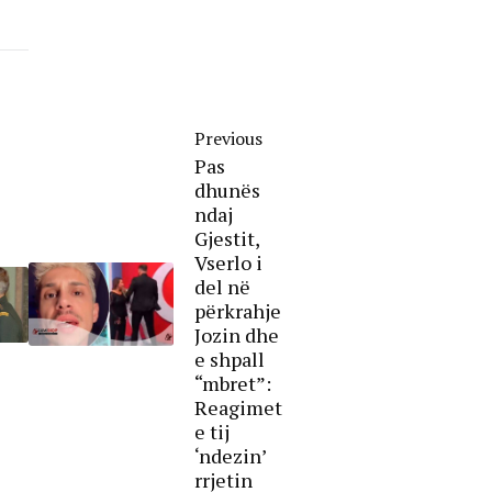
Previous
Pas
dhunës
ndaj
Gjestit,
Vserlo i
del në
përkrahje
Jozin dhe
e shpall
“mbret”:
Reagimet
e tij
‘ndezin’
rrjetin