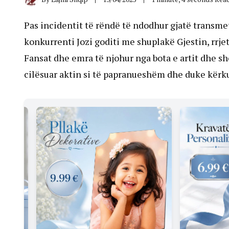
Pas incidentit të rëndë të ndodhur gjatë transmet
konkurrenti Jozi goditi me shuplakë Gjestin, rrje
Fansat dhe emra të njohur nga bota e artit dhe sh
cilësuar aktin si të papranueshëm dhe duke kërkuar