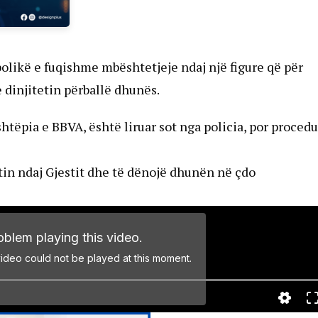
olikë e fuqishme mbështetjeje ndaj një figure që për
injitetin përballë dhunës.
shtëpia e BBVA, është liruar sot nga policia, por procedu
tin ndaj Gjestit dhe të dënojë dhunën në çdo