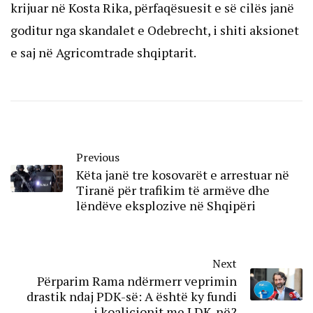
krijuar në Kosta Rika, përfaqësuesit e së cilës janë
goditur nga skandalet e Odebrecht, i shiti aksionet
e saj në Agricomtrade shqiptarit.
Previous
Këta janë tre kosovarët e arrestuar në
Tiranë për trafikim të armëve dhe
lëndëve eksplozive në Shqipëri
Next
Përparim Rama ndërmerr veprimin
drastik ndaj PDK-së: A është ky fundi
i koalicionit me LDK-në?