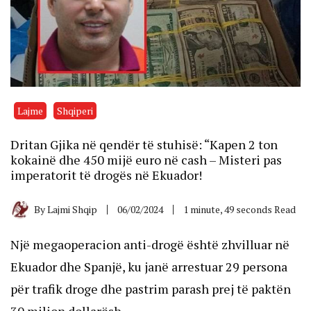
Lajme
Shqiperi
Dritan Gjika në qendër të stuhisë: “Kapen 2 ton
kokainë dhe 450 mijë euro në cash – Misteri pas
imperatorit të drogës në Ekuador!
By
Lajmi Shqip
06/02/2024
1 minute, 49 seconds Read
Një megaoperacion anti-drogë është zhvilluar në
Ekuador dhe Spanjë, ku janë arrestuar 29 persona
për trafik droge dhe pastrim parash prej të paktën