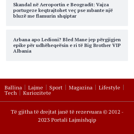
Skandal në Aeroportin e Beogradit: Vajza
portugeze keqtrajtohet veç pse mbante një
bluzë me flamurin shqiptar
Arbana apo Ledioni? Bled Mane jep përgjigjen
epike për udhëheqeësin e ri të Big Brother VIP
Albania
Ballina
Lajme
Sport
Magazina
Lifestyle
Tech
Kuriozitete
Të gjitha të drejtat janë të rezervuara © 2012 -
2023 Portali Lajmishqip