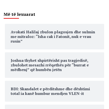
Më të lexuarat
Avokati Halilaj zbulon plagosjen dhe sulmin
me mitraloz: “Isha cak i Fatonit, nuk e vrau
rusin”
Joshua thyhet shpirtërisht pas tragjedisë,
zbulohet mesazhi rrëqethës për “burrat e
mëdhenj” që humbën jetën
BDI: Skandalet e përditshme dhe dështimi
total ia kanë humbur mendjen VLEN-it