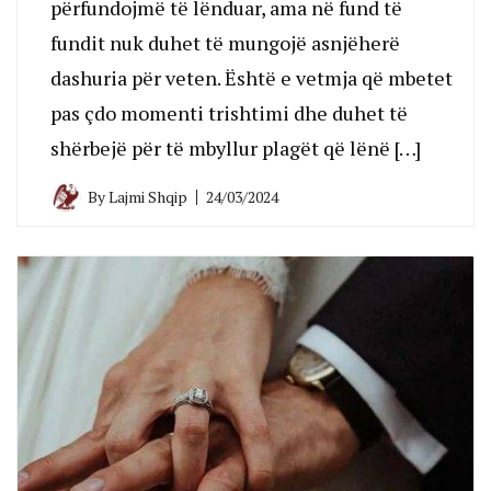
përfundojmë të lënduar, ama në fund të
fundit nuk duhet të mungojë asnjëherë
dashuria për veten. Është e vetmja që mbetet
pas çdo momenti trishtimi dhe duhet të
shërbejë për të mbyllur plagët që lënë […]
By
Lajmi Shqip
24/03/2024