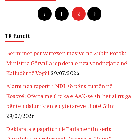
Posts
pagination
1
2
Të fundit
Gërmimet për varrezën masive në Zubin Potok:
Ministrja Gërvalla jep detaje nga vendngjarja në
Kalludër të Vogël
29/07/2026
Alarm nga raporti i NDI-së për situatën në
Kosovë: Oferta me 6 pika e AAK-së shihet si rruga
për të ndalur ikjen e qytetarëve thotë Gjini
29/07/2026
Deklarata e papritur në Parlamentin serb:
Deputeti i ri i referohet Kosovës si “fqinj”,