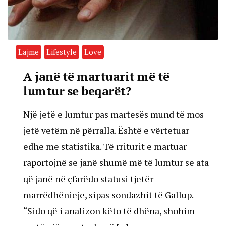
Lajme
Lifestyle
Love
A janë të martuarit më të
lumtur se beqarët?
Një jetë e lumtur pas martesës mund të mos
jetë vetëm në përralla. Është e vërtetuar
edhe me statistika. Të rriturit e martuar
raportojnë se janë shumë më të lumtur se ata
që janë në çfarëdo statusi tjetër
marrëdhënieje, sipas sondazhit të Gallup.
“Sido që i analizon këto të dhëna, shohim