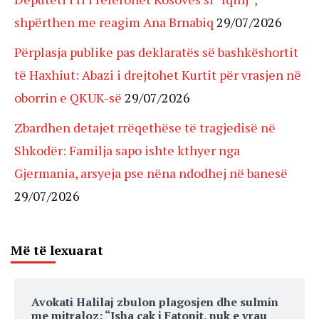
shpërthen me reagim Ana Brnabiq
29/07/2026
Përplasja publike pas deklaratës së bashkëshortit
të Haxhiut: Abazi i drejtohet Kurtit për vrasjen në
oborrin e QKUK-së
29/07/2026
Zbardhen detajet rrëqethëse të tragjedisë në
Shkodër: Familja sapo ishte kthyer nga
Gjermania, arsyeja pse nëna ndodhej në banesë
29/07/2026
Më të lexuarat
Avokati Halilaj zbulon plagosjen dhe sulmin
me mitraloz: “Isha cak i Fatonit, nuk e vrau