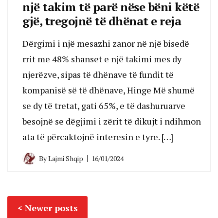
një takim të parë nëse bëni këtë
gjë, tregojnë të dhënat e reja
Dërgimi i një mesazhi zanor në një bisedë
rrit me 48% shanset e një takimi mes dy
njerëzve, sipas të dhënave të fundit të
kompanisë së të dhënave, Hinge Më shumë
se dy të tretat, gati 65%, e të dashuruarve
besojnë se dëgjimi i zërit të dikujt i ndihmon
ata të përcaktojnë interesin e tyre. […]
By
Lajmi Shqip
16/01/2024
Posts
Newer posts
navigation