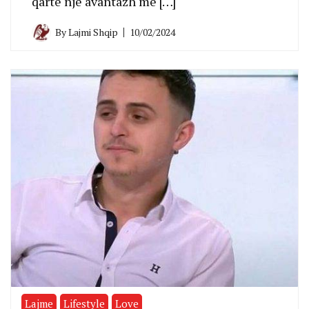
qartë një avantazh më […]
By
Lajmi Shqip
10/02/2024
Lajme
Lifestyle
Love