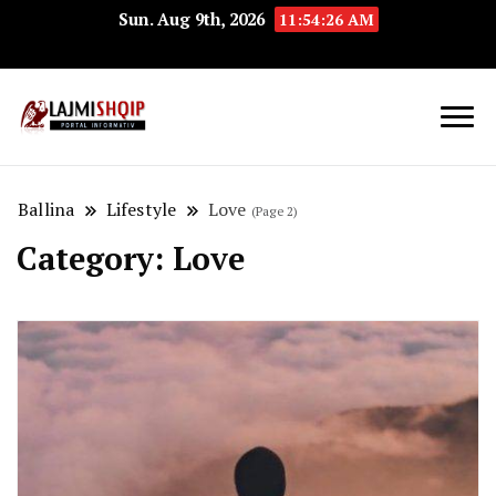
Sun. Aug 9th, 2026
11:54:27 AM
Lajmishqip.net
Lajmishqip
Ballina
Lifestyle
Love
(Page 2)
Category:
Love