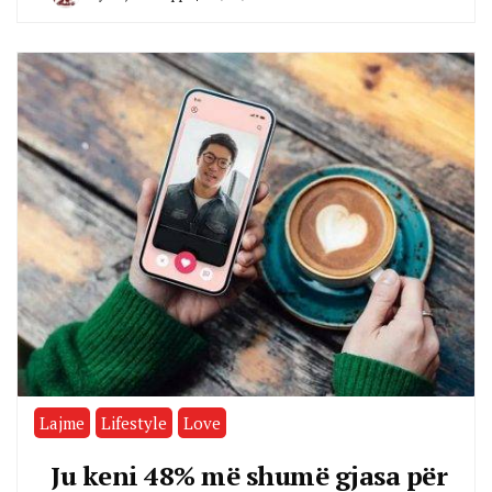
Lajme
Lifestyle
Love
Ju keni 48% më shumë gjasa për