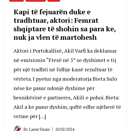
Kapi të fejuarën duke e
tradhtuar, aktori: Femrat
shqiptare të shohin sa para ke,
nuk ja vlen të martohesh
Aktori i Portokallisë, Akil Varfi ka deklaruar
në emisionin “Ftesë në 5” se dyshimet e tij
për një tradhti në lidhje kanë rezultuar të
vërteta. I pyetur nga moderatorja Bieta Sulo
nëse ke pasur ndonjë dyshime për
besnikërinë e partneres, Akili e pohoi. Bieta:
Akil a ke pasur dyshim, qoftë edhe njëherë të
vetme për […]
By
Lajmi Shqip
10/02/2024