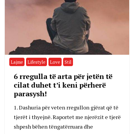
Lajme
Lifestyle
Love
Stil
6 rregulla të arta për jetën të
cilat duhet t’i keni përherë
parasysh!
1. Dashuria për veten rregullon gjërat që të
tjerët i thyejnë. Raportet me njerëzit e tjerë
shpesh bëhen tëngatërruara dhe