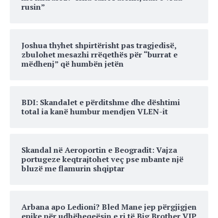
rusin”
Joshua thyhet shpirtërisht pas tragjedisë,
zbulohet mesazhi rrëqethës për “burrat e
mëdhenj” që humbën jetën
BDI: Skandalet e përditshme dhe dështimi
total ia kanë humbur mendjen VLEN-it
Skandal në Aeroportin e Beogradit: Vajza
portugeze keqtrajtohet veç pse mbante një
bluzë me flamurin shqiptar
Arbana apo Ledioni? Bled Mane jep përgjigjen
epike për udhëheqeësin e ri të Big Brother VIP