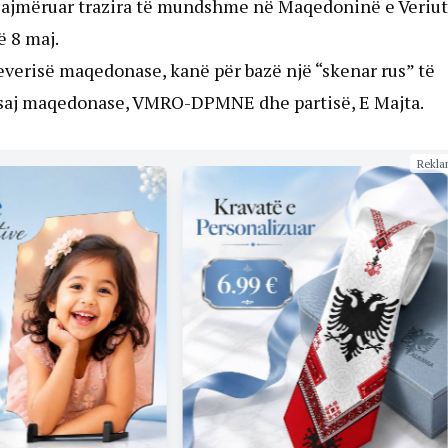
lajmëruar trazira të mundshme në Maqedoninë e Veriut
 8 maj.
 Qeverisë maqedonase, kanë për bazë një “skenar rus” të
 asaj maqedonase, VMRO-DPMNE dhe partisë, E Majta.
Rekla