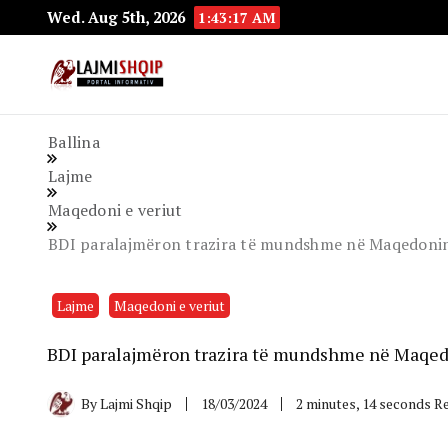
Wed. Aug 5th, 2026
1:43:18 AM
Lajmishqip.net
Lajmishqip
Ballina
Lajme
Maqedoni e veriut
BDI paralajmëron trazira të mundshme në Maqedoninë 
Lajme
Maqedoni e veriut
BDI paralajmëron trazira të mundshme në Maqedon
By
Lajmi Shqip
18/03/2024
2 minutes, 14 seconds R