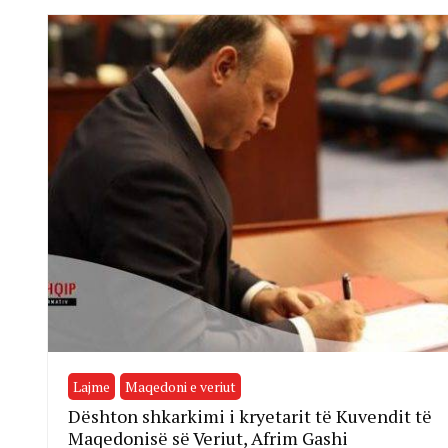
Lajme
Maqedoni e veriut
Dështon shkarkimi i kryetarit të Kuvendit të
Maqedonisë së Veriut, Afrim Gashi