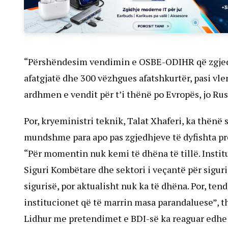
“Përshëndesim vendimin e OSBE-ODIHR që zgjedhje
afatgjatë dhe 300 vëzhgues afatshkurtër, pasi vl
ardhmen e vendit për t’i thënë po Evropës, jo Rus
Por, kryeministri teknik, Talat Xhaferi, ka thën
mundshme para apo pas zgjedhjeve të dyfishta pr
“Për momentin nuk kemi të dhëna të tillë. Instit
Siguri Kombëtare dhe sektori i veçantë për siguri
sigurisë, por aktualisht nuk ka të dhëna. Por, te
institucionet që të marrin masa parandaluese”, th
Lidhur me pretendimet e BDI-së ka reaguar edhe k