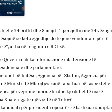
t e 24 prillit dhe 8 majit t’i përcjellin me 24 vëzhg
erësojmë se këto zgjedhje do të jenë vendimtare për të
isë”, u tha në reagimin e BDI-së.
ë se Qeveria nuk ka informacione mbi tensione të
esidenciale dhe parlamentare.
ucionet përkatëse, Agjencia për Zbulim, Agjencia për
 në Ministri të Mbrojtjes kanë raportuar për aspektet e
ndenca për veprime hibride ka dhe kjo duhet të nxisë
a Xhaferi gjatë një vizitë në Tetovë.
andidati për president i opozitës së bashkuar shqiptar