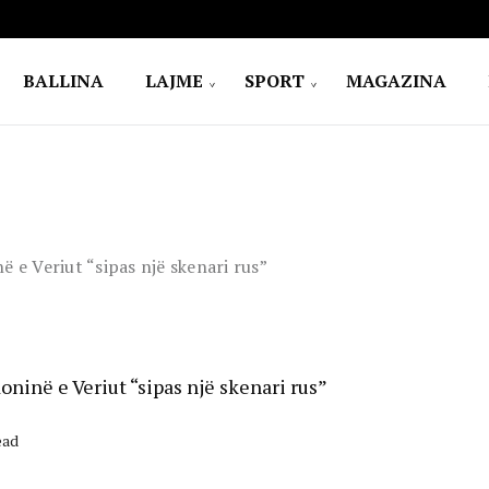
BALLINA
LAJME
SPORT
MAGAZINA
e Veriut “sipas një skenari rus”
inë e Veriut “sipas një skenari rus”
ead