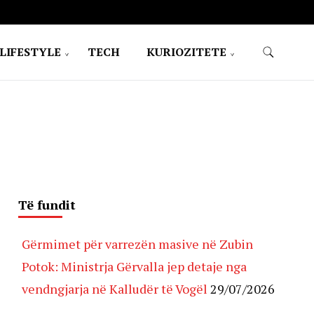
LIFESTYLE
TECH
KURIOZITETE
Të fundit
Gërmimet për varrezën masive në Zubin
Potok: Ministrja Gërvalla jep detaje nga
vendngjarja në Kalludër të Vogël
29/07/2026