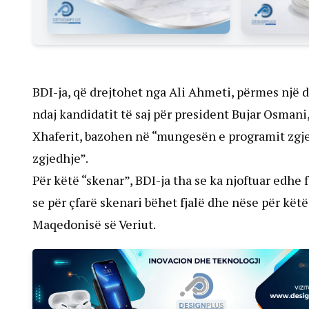
BDI-ja, që drejtohet nga Ali Ahmeti, përmes një de
ndaj kandidatit të saj për president Bujar Osmani
Xhaferit, bazohen në “mungesën e programit zgje
zgjedhje”.
Për këtë “skenar”, BDI-ja tha se ka njoftuar edh
se për çfarë skenari bëhet fjalë dhe nëse për kët
Maqedonisë së Veriut.