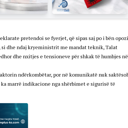
klarate pretendoi se fyerjet, që sipas saj po i bën opoz
, si dhe ndaj kryeministrit me mandat teknik, Talat
dhor dhe nxitjes e tensioneve për shkak të humbjes në
e faktorin ndërkombëtar, por në komunikatë nuk saktëso
ë ka marrë indikacione nga shërbimet e sigurisë të