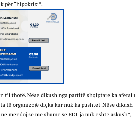
k për “hipokrizi”.
 t’i thotë. Nëse dikush nga partitë shqiptare ka afërsi
a të organizojë diçka kur nuk ka pushtet. Nëse dikush
unë mendoj se më shumë se BDI-ja nuk është askush”,