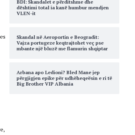
BDI: Skandalet e përditshme dhe
dështimi total ia kanë humbur mendjen
VLEN-it
ues
Skandal në Aeroportin e Beogradit:
Vajza portugeze keqtrajtohet veç pse
mbante një bluzë me flamurin shqiptar
Arbana apo Ledioni? Bled Mane jep
përgjigjen epike për udhëheqeësin e ri të
Big Brother VIP Albania
e,