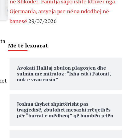
në Shkodër: Familja sapo ishte kthyer nga
Gjermania, arsyeja pse nëna ndodhej në
banesë
29/07/2026
ita
Më të lexuarat
Avokati Halilaj zbulon plagosjen dhe
sulmin me mitraloz: “Isha cak i Fatonit,
nuk e vrau rusin”
het
Joshua thyhet shpirtërisht pas
tragjedisë, zbulohet mesazhi rrëqethës
për “burrat e mëdhenj” që humbën jetën