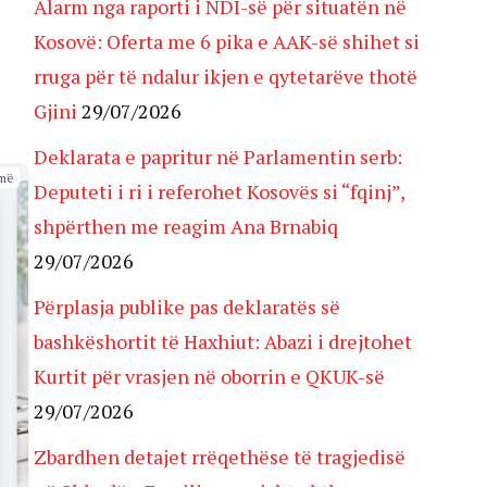
Alarm nga raporti i NDI-së për situatën në
Kosovë: Oferta me 6 pika e AAK-së shihet si
rruga për të ndalur ikjen e qytetarëve thotë
Gjini
29/07/2026
Deklarata e papritur në Parlamentin serb:
më
Deputeti i ri i referohet Kosovës si “fqinj”,
shpërthen me reagim Ana Brnabiq
29/07/2026
Përplasja publike pas deklaratës së
bashkëshortit të Haxhiut: Abazi i drejtohet
Kurtit për vrasjen në oborrin e QKUK-së
29/07/2026
Zbardhen detajet rrëqethëse të tragjedisë