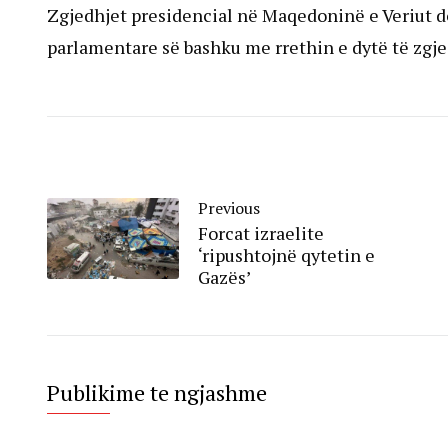
Zgjedhjet presidencial në Maqedoninë e Veriut do
parlamentare së bashku me rrethin e dytë të zgje
Previous
Forcat izraelite
‘ripushtojnë qytetin e
Gazës’
Publikime te ngjashme