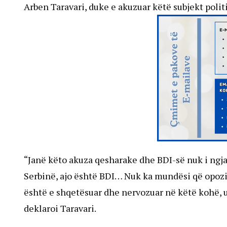
Arben Taravari, duke e akuzuar këtë subjekt politi
“Janë këto akuza qesharake dhe BDI-së nuk i ngjan
Serbinë, ajo është BDI… Nuk ka mundësi që opozit
është e shqetësuar dhe nervozuar në këtë kohë, 
deklaroi Taravari.