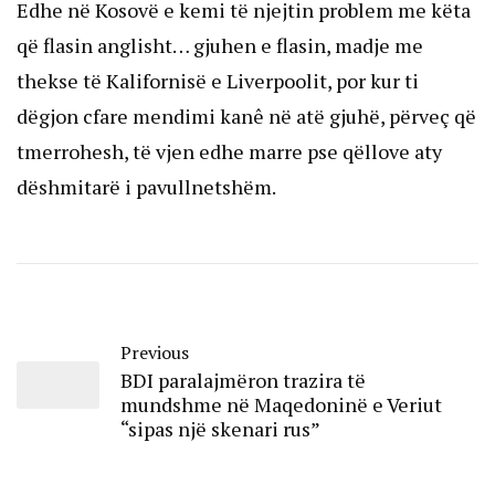
Edhe në Kosovë e kemi të njejtin problem me këta
që flasin anglisht… gjuhen e flasin, madje me
thekse të Kalifornisë e Liverpoolit, por kur ti
dëgjon cfare mendimi kanê në atë gjuhë, përveç që
tmerrohesh, të vjen edhe marre pse qëllove aty
dëshmitarë i pavullnetshëm.
Previous
BDI paralajmëron trazira të
mundshme në Maqedoninë e Veriut
“sipas një skenari rus”