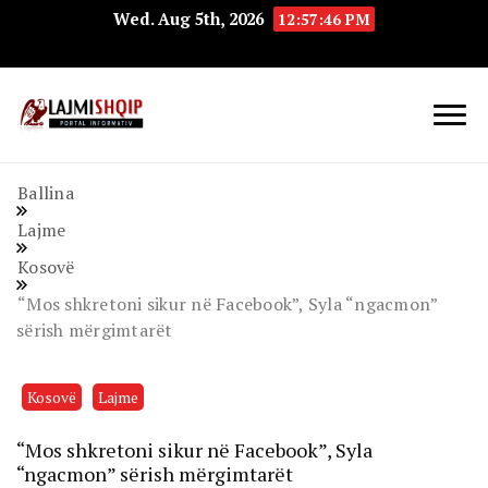
Wed. Aug 5th, 2026
12:57:47 PM
Lajmishqip.net
Lajmishqip
Ballina
Lajme
Kosovë
“Mos shkretoni sikur në Facebook”, Syla “ngacmon”
sërish mërgimtarët
Kosovë
Lajme
“Mos shkretoni sikur në Facebook”, Syla
“ngacmon” sërish mërgimtarët