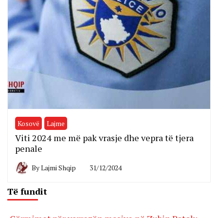
Kosovë
Lajme
Viti 2024 me më pak vrasje dhe vepra të tjera
penale
By
Lajmi Shqip
31/12/2024
Të fundit