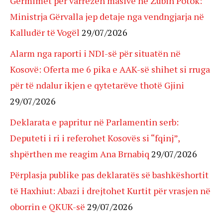
Gërmimet për varrezën masive në Zubin Potok:
Ministrja Gërvalla jep detaje nga vendngjarja në
Kalludër të Vogël
29/07/2026
Alarm nga raporti i NDI-së për situatën në
Kosovë: Oferta me 6 pika e AAK-së shihet si rruga
për të ndalur ikjen e qytetarëve thotë Gjini
29/07/2026
Deklarata e papritur në Parlamentin serb:
Deputeti i ri i referohet Kosovës si “fqinj”,
shpërthen me reagim Ana Brnabiq
29/07/2026
Përplasja publike pas deklaratës së bashkëshortit
të Haxhiut: Abazi i drejtohet Kurtit për vrasjen në
oborrin e QKUK-së
29/07/2026