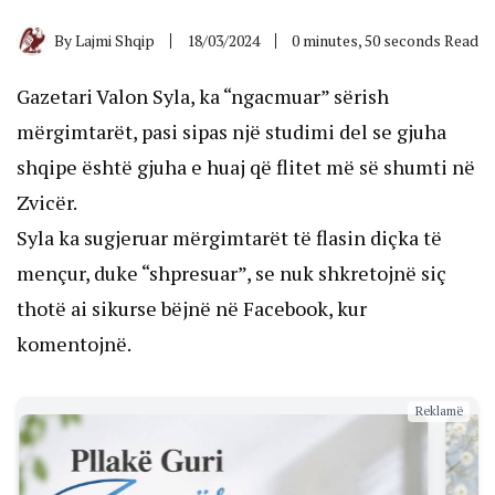
By
Lajmi Shqip
18/03/2024
0 minutes, 50 seconds Read
Gazetari Valon Syla, ka “ngacmuar” sërish
mërgimtarët, pasi sipas një studimi del se gjuha
shqipe është gjuha e huaj që flitet më së shumti në
Zvicër.
Syla ka sugjeruar mërgimtarët të flasin diçka të
mençur, duke “shpresuar”, se nuk shkretojnë siç
thotë ai sikurse bëjnë në Facebook, kur
komentojnë.
Reklamë