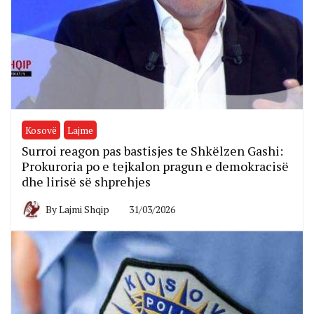
Kosovë
Lajme
Surroi reagon pas bastisjes te Shkëlzen Gashi:
Prokuroria po e tejkalon pragun e demokracisë
dhe lirisë së shprehjes
By
Lajmi Shqip
31/03/2026