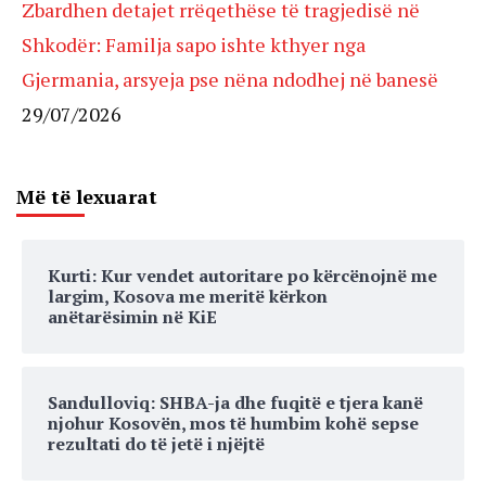
Zbardhen detajet rrëqethëse të tragjedisë në
Shkodër: Familja sapo ishte kthyer nga
Gjermania, arsyeja pse nëna ndodhej në banesë
29/07/2026
Më të lexuarat
Kurti: Kur vendet autoritare po kërcënojnë me
largim, Kosova me meritë kërkon
anëtarësimin në KiE
Sandulloviq: SHBA-ja dhe fuqitë e tjera kanë
njohur Kosovën, mos të humbim kohë sepse
rezultati do të jetë i njëjtë