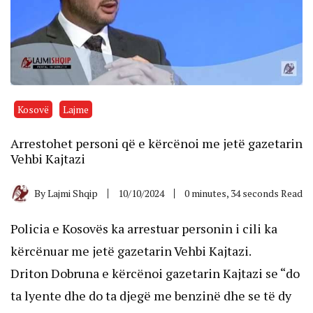
Kosovë
Lajme
Arrestohet personi që e kërcënoi me jetë gazetarin
Vehbi Kajtazi
By
Lajmi Shqip
10/10/2024
0 minutes, 34 seconds Read
Policia e Kosovës ka arrestuar personin i cili ka
kërcënuar me jetë gazetarin Vehbi Kajtazi.
Driton Dobruna e kërcënoi gazetarin Kajtazi se “do
ta lyente dhe do ta djegë me benzinë ​​dhe se të dy