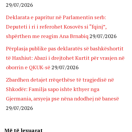
29/07/2026
Deklarata e papritur në Parlamentin serb:
Deputeti i ri i referohet Kosovës si “fqinj”,
shpërthen me reagim Ana Brnabiq
29/07/2026
Përplasja publike pas deklaratës së bashkëshortit
të Haxhiut: Abazi i drejtohet Kurtit për vrasjen në
oborrin e QKUK-së
29/07/2026
Zbardhen detajet rrëqethëse të tragjedisë në
Shkodër: Familja sapo ishte kthyer nga
Gjermania, arsyeja pse nëna ndodhej në banesë
29/07/2026
Më të lexuarat