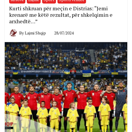
Kurti shkruan për meçin e Distrias: “Jemi
krenarë me këtë rezultat, për shkelqimin e
arxhedtë…”
By
Lajmi Shqip
28/07/2024