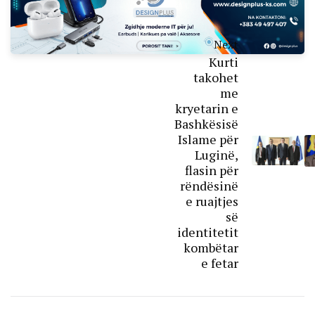
Next
Kurti
takohet
me
kryetarin e
Bashkësisë
Islame për
Luginë,
flasin për
rëndësinë
e ruajtjes
së
identitetit
kombëtar
e fetar