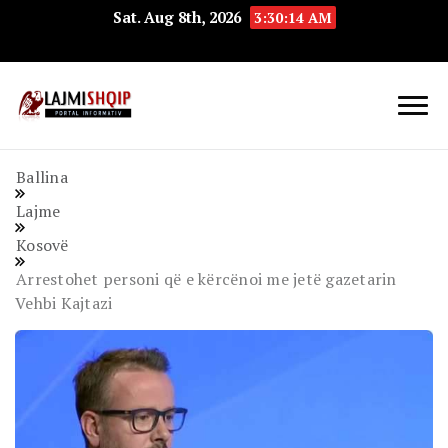
Sat. Aug 8th, 2026
3:30:15 AM
Lajmishqip.net
Lajmishqip
Ballina
Lajme
Kosovë
Arrestohet personi që e kërcënoi me jetë gazetarin
Vehbi Kajtazi