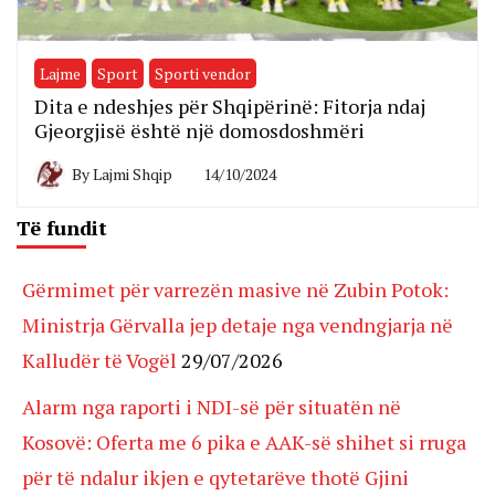
Lajme
Sport
Sporti vendor
Dita e ndeshjes për Shqipërinë: Fitorja ndaj
Gjeorgjisë është një domosdoshmëri
By
Lajmi Shqip
14/10/2024
Të fundit
Gërmimet për varrezën masive në Zubin Potok:
Ministrja Gërvalla jep detaje nga vendngjarja në
Kalludër të Vogël
29/07/2026
Alarm nga raporti i NDI-së për situatën në
Kosovë: Oferta me 6 pika e AAK-së shihet si rruga
për të ndalur ikjen e qytetarëve thotë Gjini