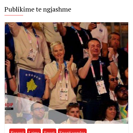
Publikime te ngjashme
Kosovë
Lajme
Sport
Sporti vendor