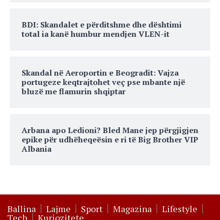
BDI: Skandalet e përditshme dhe dështimi
total ia kanë humbur mendjen VLEN-it
Skandal në Aeroportin e Beogradit: Vajza
portugeze keqtrajtohet veç pse mbante një
bluzë me flamurin shqiptar
Arbana apo Ledioni? Bled Mane jep përgjigjen
epike për udhëheqeësin e ri të Big Brother VIP
Albania
Ballina
Lajme
Sport
Magazina
Lifestyle
Tech
Kuriozitete