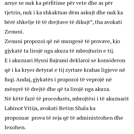
arsye se nuk ka përfitime për vete dhe as për
tjetrin, nuk i ka shkaktuar dëm askujt dhe nuk ka
bërë shkelje të të drejtave të dikujt”, tha avokati
Zenuni.
Zenuni propozoi që në mungesë të provave, kjo
gjykatë ta lirojë nga akuza të mbrojturin e tij.
E i akuzuari Hysni Bajrami deklaroi se konsideron
që i ka kryer detyrat e tij zyrtare krahas ligjeve në
fuqi. Andaj, gjykatës i propozoi të veprojë në
mënyrë të drejtë dhe që ta lirojë nga akuza.
Në këtë fazë të procedurës, mbrojtësi i të akuzuarit
Labinot Vitija, avokati Betim Shala ka
propozuar prova të reja që të administrohen dhe
lexohen.