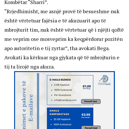
Kombëtar “Sharri”.
“Rrjedhimisht, me asnjë provë të besueshme nuk
është vërtetuar fajësia e të akuzuarit apo të
mbrojturit tim, nuk është vërtetuar që i njëjti qoftë
me veprim ose mosveprim ka keqpërdorur pozitën
apo autoritetin e tij zyrtar”, tha avokati Bega.
Avokati ka kërkuar nga gjykata që të mbrojturin e
tij ta lirojë nga akuza.