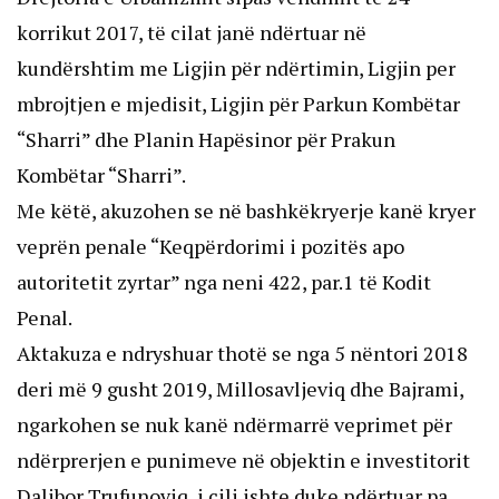
korrikut 2017, të cilat janë ndërtuar në
kundërshtim me Ligjin për ndërtimin, Ligjin per
mbrojtjen e mjedisit, Ligjin për Parkun Kombëtar
“Sharri” dhe Planin Hapësinor për Prakun
Kombëtar “Sharri”.
Me këtë, akuzohen se në bashkëkryerje kanë kryer
veprën penale “Keqpërdorimi i pozitës apo
autoritetit zyrtar” nga neni 422, par.1 të Kodit
Penal.
Aktakuza e ndryshuar thotë se nga 5 nëntori 2018
deri më 9 gusht 2019, Millosavljeviq dhe Bajrami,
ngarkohen se nuk kanë ndërmarrë veprimet për
ndërprerjen e punimeve në objektin e investitorit
Dalibor Trufunoviq, i cili ishte duke ndërtuar pa