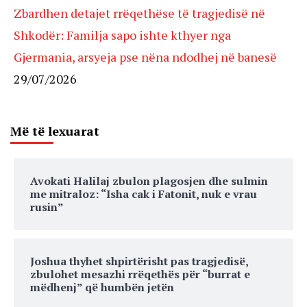
Zbardhen detajet rrëqethëse të tragjedisë në
Shkodër: Familja sapo ishte kthyer nga
Gjermania, arsyeja pse nëna ndodhej në banesë
29/07/2026
Më të lexuarat
Avokati Halilaj zbulon plagosjen dhe sulmin
me mitraloz: “Isha cak i Fatonit, nuk e vrau
rusin”
Joshua thyhet shpirtërisht pas tragjedisë,
zbulohet mesazhi rrëqethës për “burrat e
mëdhenj” që humbën jetën