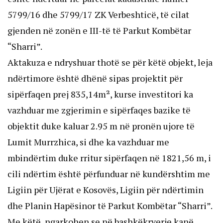
5799/16 dhe 5799/17 ZK Verbeshticë, të cilat
gjenden në zonën e III-të të Parkut Kombëtar
“Sharri”.
Aktakuza e ndryshuar thotë se për këtë objekt, leja
ndërtimore është dhënë sipas projektit për
sipërfaqen prej 835,14m², kurse investitori ka
vazhduar me zgjerimin e sipërfaqes bazike të
objektit duke kaluar 2.95 m në pronën ujore të
Lumit Murrzhica, si dhe ka vazhduar me
mbindërtim duke rritur sipërfaqen në 1821,56 m, i
cili ndërtim është përfunduar në kundërshtim me
Ligiin për Ujërat e Kosovës, Ligiin për ndërtimin
dhe Planin Hapësinor të Parkut Kombëtar “Sharri”.
Me këtë, ngarkohen se në bashkëkryerje kanë