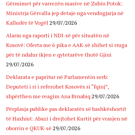
Gërmimet për varrezën masive në Zubin Potok:
Ministrja Gërvalla jep detaje nga vendngjarja në
Kalludër të Vogël
29/07/2026
Alarm nga raporti i NDI-së për situatën në
Kosovë: Oferta me 6 pika e AAK-së shihet si rruga
për të ndalur ikjen e qytetarëve thotë Gjini
29/07/2026
Deklarata e papritur në Parlamentin serb:
Deputeti i ri i referohet Kosovës si “fqinj”,
shpërthen me reagim Ana Brnabiq
29/07/2026
Përplasja publike pas deklaratës së bashkëshortit
të Haxhiut: Abazi i drejtohet Kurtit për vrasjen në
oborrin e QKUK-së
29/07/2026