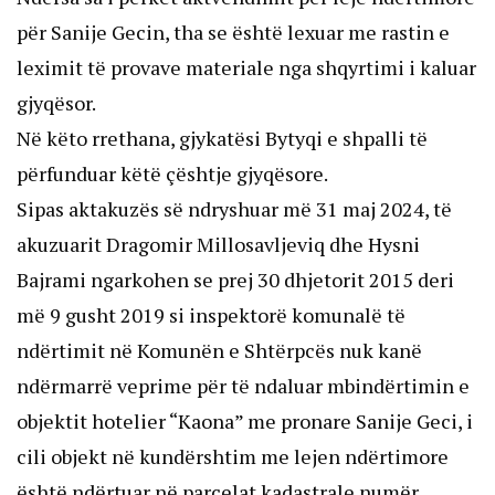
për Sanije Gecin, tha se është lexuar me rastin e
leximit të provave materiale nga shqyrtimi i kaluar
gjyqësor.
Në këto rrethana, gjykatësi Bytyqi e shpalli të
përfunduar këtë çështje gjyqësore.
Sipas aktakuzës së ndryshuar më 31 maj 2024, të
akuzuarit Dragomir Millosavljeviq dhe Hysni
Bajrami ngarkohen se prej 30 dhjetorit 2015 deri
më 9 gusht 2019 si inspektorë komunalë të
ndërtimit në Komunën e Shtërpcës nuk kanë
ndërmarrë veprime për të ndaluar mbindërtimin e
objektit hotelier “Kaona” me pronare Sanije Geci, i
cili objekt në kundërshtim me lejen ndërtimore
është ndërtuar në parcelat kadastrale numër