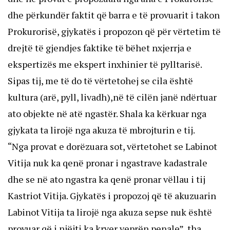
dhe përkundër faktit që barra e të provuarit i takon
Prokurorisë, gjykatës i propozon që për vërtetim të
drejtë të gjendjes faktike të bëhet nxjerrja e
ekspertizës me ekspert inxhinier të pylltarisë.
Sipas tij, me të do të vërtetohej se cila është
kultura (arë, pyll, livadh),në të cilën janë ndërtuar
ato objekte në atë ngastër. Shala ka kërkuar nga
gjykata ta lirojë nga akuza të mbrojturin e tij.
“Nga provat e dorëzuara sot, vërtetohet se Labinot
Vitija nuk ka qenë pronar i ngastrave kadastrale
dhe se në ato ngastra ka qenë pronar vëllau i tij
Kastriot Vitija. Gjykatës i propozoj që të akuzuarin
Labinot Vitija ta lirojë nga akuza sepse nuk është
provuar që i njëjti ka kryer veprën penale”, tha