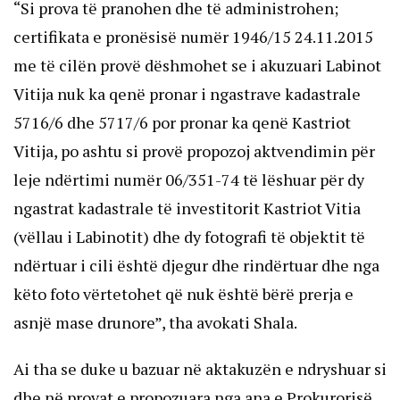
“Si prova të pranohen dhe të administrohen;
certifikata e pronësisë numër 1946/15 24.11.2015
me të cilën provë dëshmohet se i akuzuari Labinot
Vitija nuk ka qenë pronar i ngastrave kadastrale
5716/6 dhe 5717/6 por pronar ka qenë Kastriot
Vitija, po ashtu si provë propozoj aktvendimin për
leje ndërtimi numër 06/351-74 të lëshuar për dy
ngastrat kadastrale të investitorit Kastriot Vitia
(vëllau i Labinotit) dhe dy fotografi të objektit të
ndërtuar i cili është djegur dhe rindërtuar dhe nga
këto foto vërtetohet që nuk është bërë prerja e
asnjë mase drunore”, tha avokati Shala.
Ai tha se duke u bazuar në aktakuzën e ndryshuar si
dhe në provat e propozuara nga ana e Prokurorisë