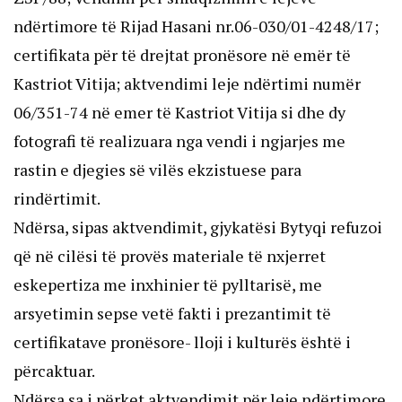
ndërtimore të Rijad Hasani nr.06-030/01-4248/17;
certifikata për të drejtat pronësore në emër të
Kastriot Vitija; aktvendimi leje ndërtimi numër
06/351-74 në emer të Kastriot Vitija si dhe dy
fotografi të realizuara nga vendi i ngjarjes me
rastin e djegies së vilës ekzistuese para
rindërtimit.
Ndërsa, sipas aktvendimit, gjykatësi Bytyqi refuzoi
që në cilësi të provës materiale të nxjerret
eskepertiza me inxhinier të pylltarisë, me
arsyetimin sepse vetë fakti i prezantimit të
certifikatave pronësore- lloji i kulturës është i
përcaktuar.
Ndërsa sa i përket aktvendimit për leje ndërtimore