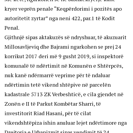
kryer veprën penale “Keqpërdorimi i pozitës apo
autoritetit zyrtar” nga neni 422, par.1 të Kodit
Penal.
Gjithnjë sipas aktakuzës së ndryshuar, të akuzuarit
Millosavljeviq dhe Bajrami ngarkohen se prej 24
korrikut 2017 deri më 9 gusht 2019, si inspektorë
komunalë të ndërtimit në Komunën e Shtërpcës,
nuk kanë ndërmarrë veprime për të ndaluar
ndërtimin tetë vikend shtëpive në parcelën
kadastrale 5713 ZK Verbeshticë, e cila gjendet në
Zonën e II të Parkut Kombëtar Sharri, të
investitorit Riad Hasani, për të cilat
vikendshtëpiza ishin anuluar lejet ndërtimore nga
Drejtoria e Urbanizmit sipas vendimit të 24