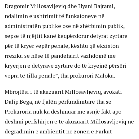
Dragomir Millosavljeviq dhe Hysni Bajrami,
ndalimin e ushtrimit të funksioneve në
administratën publike ose në shërbimin publik,
sepse të njëjtit kanë keqpërdorur detyrat zyrtare
për të kryer vepër penale, kështu që ekziston
rreziku se nëse të pandehurit vazhdojnë me
kryerjen e detyrave zyrtare do të kryejnë përsëri
vepra të tilla penale”, tha prokurori Maloku.
Mbrojtësi i të akuzuarit Millosavljeviq, avokati
Dalip Bega, në fjalën përfundimtare tha se
Prokuroria nuk ka dëshmuar me asnjë fakt apo
dëshmi përfshirjen e të akuzuarit Millosavljeviq në
degradimin e ambientit në zonën e Parkut