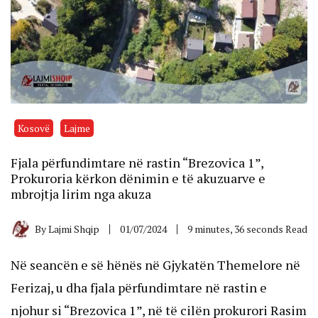
Kosovë
Lajme
Fjala përfundimtare në rastin “Brezovica 1”,
Prokuroria kërkon dënimin e të akuzuarve e
mbrojtja lirim nga akuza
By
Lajmi Shqip
01/07/2024
9 minutes, 36 seconds Read
Në seancën e së hënës në Gjykatën Themelore në
Ferizaj, u dha fjala përfundimtare në rastin e
njohur si “Brezovica 1”, në të cilën prokurori Rasim