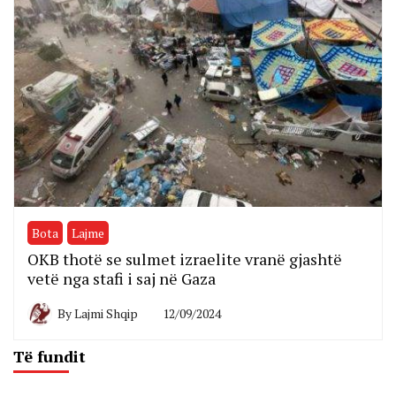
Bota
Lajme
OKB thotë se sulmet izraelite vranë gjashtë
vetë nga stafi i saj në Gaza
By
Lajmi Shqip
12/09/2024
Të fundit