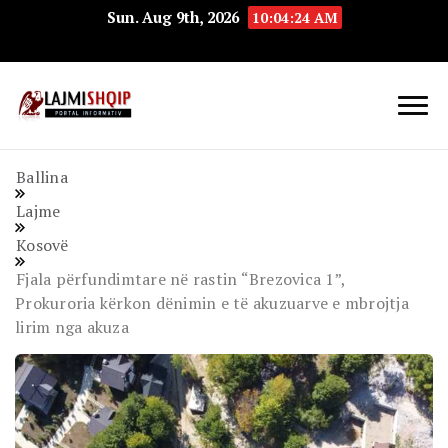
Sun. Aug 9th, 2026
10:04:25 AM
Lajmishqip.net
Lajmishqip
Ballina
Lajme
Kosovë
Fjala përfundimtare në rastin “Brezovica 1”,
Prokuroria kërkon dënimin e të akuzuarve e mbrojtja
lirim nga akuza