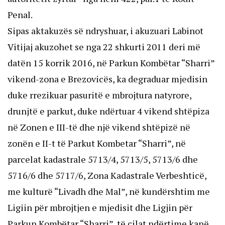
Penal.
Sipas aktakuzës së ndryshuar, i akuzuari Labinot
Vitijaj akuzohet se nga 22 shkurti 2011 deri më
datën 15 korrik 2016, në Parkun Kombëtar “Sharri”
vikend-zona e Brezovicës, ka degraduar mjedisin
duke rrezikuar pasuritë e mbrojtura natyrore,
drunjtë e parkut, duke ndërtuar 4 vikend shtëpiza
në Zonen e III-të dhe një vikend shtëpizë në
zonën e II-t të Parkut Kombetar “Sharri”, në
parcelat kadastrale 5713/4, 5713/5, 5713/6 dhe
5716/6 dhe 5717/6, Zona Kadastrale Verbeshticë,
me kulturë “Livadh dhe Mal”, në kundërshtim me
Ligiin për mbrojtjen e mjedisit dhe Ligjin për
Parkun Kombëtar “Sharri”, të cilat ndërtime kanë