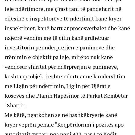
leje ndërtimore, me ç’rast tani të pandehurit në
cilësinë e inspektorëve të ndërtimit kanë kryer
inspektimet, kanë hartuar procesverbalet dhe kanë
nxjerrë vendim me të cilin kanë urdhëruar
investitorin për ndërprerjen e punimeve dhe
rrënimin e objektit pa leje, mirëpo nuk kanë
vendosur shiritat për ndërprerjen e punimeve,
kështu që objekti është ndërtuar në kundërshtim
me Ligjin për ndërtimin, Ligjin për Ujërat e
Kosovës dhe Planin Hapësinor të Parkut Kombëtar
“Sharri”.
Me këtë, ngarkohen se në bashkëkryerje kanë
kryer veprën penale “Keqpërdorimi i pozitës apo
autoritetit zyrtar” nga neni 422, par.1 të Kodit