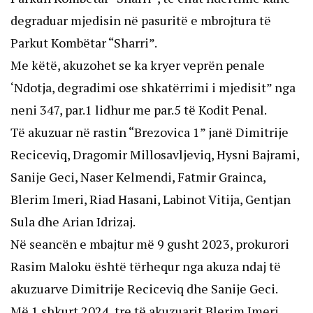
degraduar mjedisin në pasuritë e mbrojtura të
Parkut Kombëtar “Sharri”.
Me këtë, akuzohet se ka kryer veprën penale
‘Ndotja, degradimi ose shkatërrimi i mjedisit” nga
neni 347, par.1 lidhur me par.5 të Kodit Penal.
Të akuzuar në rastin “Brezovica 1” janë Dimitrije
Reciceviq, Dragomir Millosavljeviq, Hysni Bajrami,
Sanije Geci, Naser Kelmendi, Fatmir Grainca,
Blerim Imeri, Riad Hasani, Labinot Vitija, Gentjan
Sula dhe Arian Idrizaj.
Në seancën e mbajtur më 9 gusht 2023, prokurori
Rasim Maloku është tërhequr nga akuza ndaj të
akuzuarve Dimitrije Reciceviq dhe Sanije Geci.
Më 1 shkurt 2024, tre të akuzuarit Blerim Imeri,