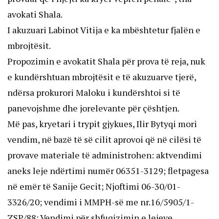
avokati Shala.
I akuzuari Labinot Vitija e ka mbështetur fjalën e
mbrojtësit.
Propozimin e avokatit Shala për prova të reja, nuk
e kundërshtuan mbrojtësit e të akuzuarve tjerë,
ndërsa prokurori Maloku i kundërshtoi si të
panevojshme dhe jorelevante për çështjen.
Më pas, kryetari i trypit gjykues, Ilir Bytyqi mori
vendim, në bazë të së cilit aprovoi që në cilësi të
provave materiale të administrohen: aktvendimi
aneks leje ndërtimi numër 06351-3129; fletpagesa
në emër të Sanije Gecit; Njoftimi 06-30/01-
3326/20; vendimi i MMPH-së me nr.16/5905/1-
ZSP/88; Vendimi për shfuqizimin e lejeve