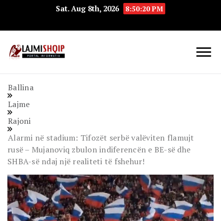
Sat. Aug 8th, 2026
8:50:21 PM
Lajmishqip.net
Lajmishqip
Ballina
Lajme
Rajoni
Alarmi në stadium: Tifozët serbë valëviten flamujt
rusë – Mujanoviq zbulon indiferencën e BE-së dhe
SHBA-së ndaj një realiteti të fshehur!