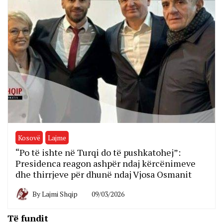
Kosovë
Lajme
“Po të ishte në Turqi do të pushkatohej”:
Presidenca reagon ashpër ndaj kërcënimeve
dhe thirrjeve për dhunë ndaj Vjosa Osmanit
By
Lajmi Shqip
09/03/2026
Të fundit