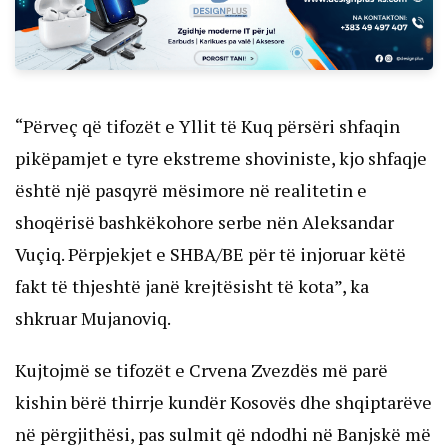
“Përveç që tifozët e Yllit të Kuq përsëri shfaqin
pikëpamjet e tyre ekstreme shoviniste, kjo shfaqje
është një pasqyrë mësimore në realitetin e
shoqërisë bashkëkohore serbe nën Aleksandar
Vuçiq. Përpjekjet e SHBA/BE për të injoruar këtë
fakt të thjeshtë janë krejtësisht të kota”, ka
shkruar Mujanoviq.
Kujtojmë se tifozët e Crvena Zvezdës më parë
kishin bërë thirrje kundër Kosovës dhe shqiptarëve
në përgjithësi, pas sulmit që ndodhi në Banjskë më