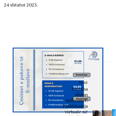
24 shtator 2023.
Next
Berisha
sfidon
kufizimet:
Pjesëmarrja
virtuale në