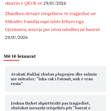
oborrin e QKUK-së
29/07/2026
Zbardhen detajet rrëqethëse të tragjedisë në
Shkodër: Familja sapo ishte kthyer nga
Gjermania, arsyeja pse nëna ndodhej në banesë
29/07/2026
Më të lexuarat
Avokati Halilaj zbulon plagosjen dhe sulmin
me mitraloz: “Isha cak i Fatonit, nuk e vrau
rusin”
Joshua thyhet shpirtërisht pas tragjedisë,
zbulohet mesazhi rrëqethës për “burrat e