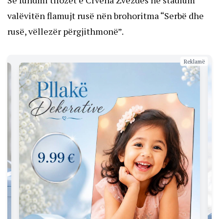
Së fundmi tifozët e Crvena Zvezdës në stadium
valëvitën flamujt rusë nën brohoritma “Serbë dhe
rusë, vëllezër përgjithmonë”.
Reklamë