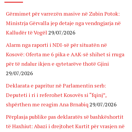
Gërmimet për varrezën masive në Zubin Potok:
Ministrja Gërvalla jep detaje nga vendngjarja në
Kalludër të Vogël
29/07/2026
Alarm nga raporti i NDI-së për situatën në
Kosovë: Oferta me 6 pika e AAK-së shihet si rruga
për të ndalur ikjen e qytetarëve thotë Gjini
29/07/2026
Deklarata e papritur në Parlamentin serb:
Deputeti i ri i referohet Kosovës si “fqinj”,
shpërthen me reagim Ana Brnabiq
29/07/2026
Përplasja publike pas deklaratës së bashkëshortit
të Haxhiut: Abazi i drejtohet Kurtit për vrasjen në