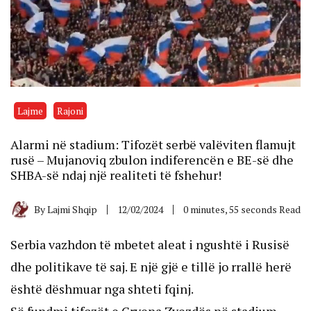
Lajme
Rajoni
Alarmi në stadium: Tifozët serbë valëviten flamujt
rusë – Mujanoviq zbulon indiferencën e BE-së dhe
SHBA-së ndaj një realiteti të fshehur!
By
Lajmi Shqip
12/02/2024
0 minutes, 55 seconds Read
Serbia vazhdon të mbetet aleat i ngushtë i Rusisë
dhe politikave të saj. E një gjë e tillë jo rrallë herë
është dëshmuar nga shteti fqinj.