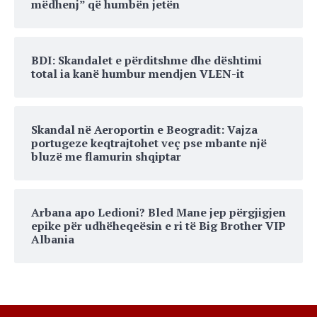
mëdhenj” që humbën jetën
BDI: Skandalet e përditshme dhe dështimi
total ia kanë humbur mendjen VLEN-it
Skandal në Aeroportin e Beogradit: Vajza
portugeze keqtrajtohet veç pse mbante një
bluzë me flamurin shqiptar
Arbana apo Ledioni? Bled Mane jep përgjigjen
epike për udhëheqeësin e ri të Big Brother VIP
Albania