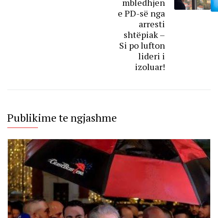
mbledhjen
e PD-së nga
arresti
shtëpiak –
Si po lufton
lideri i
izoluar!
Publikime te ngjashme