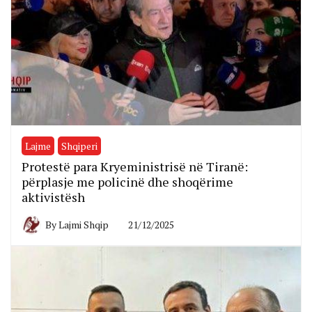
Lajme
Shqiperi
Protestë para Kryeministrisë në Tiranë:
përplasje me policinë dhe shoqërime
aktivistësh
By
Lajmi Shqip
21/12/2025