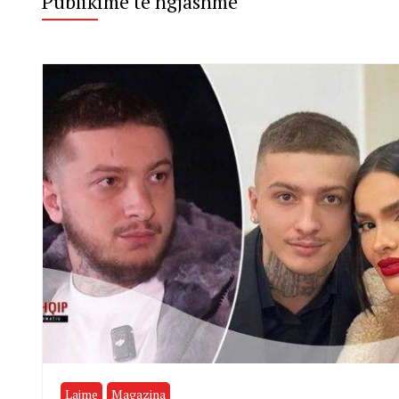
Publikime te ngjashme
Lajme
Magazina