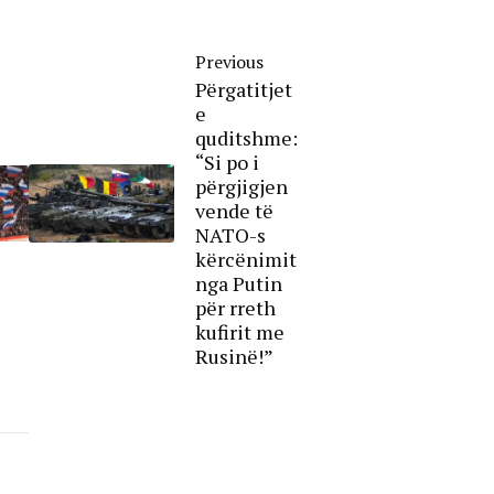
Previous
Përgatitjet
e
quditshme:
“Si po i
përgjigjen
vende të
NATO-s
kërcënimit
nga Putin
për rreth
kufirit me
Rusinë!”