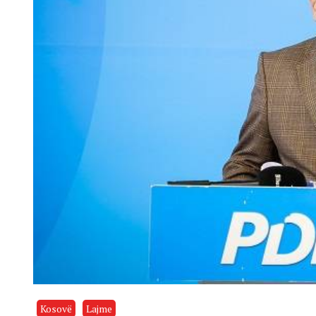
Kosovë
Lajme