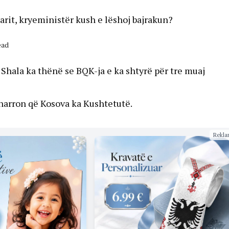
arit, kryeministër kush e lëshoj bajrakun?
ead
Shala ka thënë se BQK-ja e ka shtyrë për tre muaj
 harron që Kosova ka Kushtetutë.
Rekla