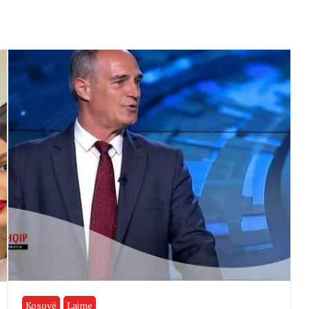
Kosovë
Lajme