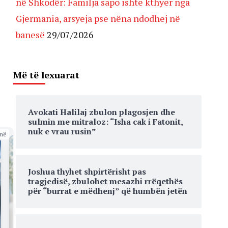
në Shkodër: Familja sapo ishte kthyer nga
Gjermania, arsyeja pse nëna ndodhej në
banesë
29/07/2026
Më të lexuarat
Avokati Halilaj zbulon plagosjen dhe
sulmin me mitraloz: “Isha cak i Fatonit,
nuk e vrau rusin”
më
Joshua thyhet shpirtërisht pas
tragjedisë, zbulohet mesazhi rrëqethës
për “burrat e mëdhenj” që humbën jetën