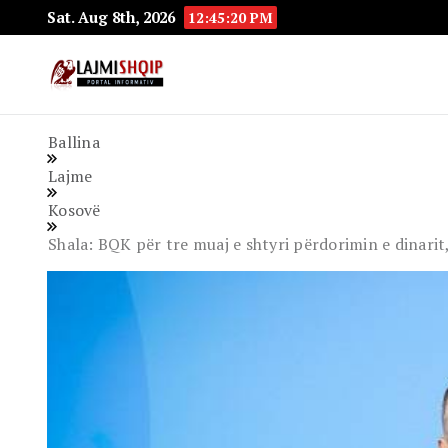
Sat. Aug 8th, 2026
12:45:21 PM
Lajmishqip.net
Lajmishqip
Ballina
Lajme
Kosovë
Shala: BQK për tre muaj e shtyri përdorimin e dinarit