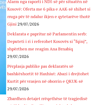
Alarm nga raporti i NDI-së për situatën në
Kosovë: Oferta me 6 pika e AAK-së shihet si
rruga për të ndalur ikjen e qytetarëve thotë
Gjini
29/07/2026
Deklarata e papritur në Parlamentin serb:
Deputeti i ri i referohet Kosovës si “fqinj”,
shpërthen me reagim Ana Brnabiq
29/07/2026
Përplasja publike pas deklaratës së
bashkëshortit të Haxhiut: Abazi i drejtohet
Kurtit për vrasjen në oborrin e QKUK-së
29/07/2026
Zbardhen detajet rrëqethëse të tragjedisë