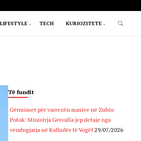
LIFESTYLE
TECH
KURIOZITETE
Të fundit
Gërmimet për varrezën masive në Zubin
Potok: Ministrja Gërvalla jep detaje nga
vendngjarja në Kalludër të Vogël
29/07/2026