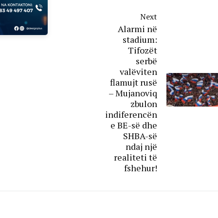
Next
Alarmi në
stadium:
Tifozët
serbë
valëviten
flamujt rusë
– Mujanoviq
zbulon
indiferencën
e BE-së dhe
SHBA-së
ndaj një
realiteti të
fshehur!