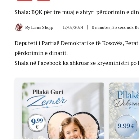
Shala: BQK për tre muaj e shtyri përdorimin e din
By
Lajmi Shqip
12/02/2024
0 minutes, 23 seconds R
Deputeti i Partisë Demokratike të Kosovës, Ferat 
përdorimin e dinarit.
Shala në Facebook ka shkruar se kryeministri po