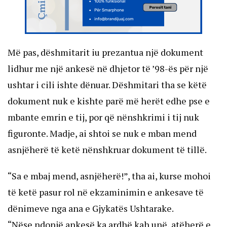
Më pas, dëshmitarit iu prezantua një dokument
lidhur me një ankesë në dhjetor të ’98-ës për një
ushtar i cili ishte dënuar. Dëshmitari tha se këtë
dokument nuk e kishte parë më herët edhe pse e
mbante emrin e tij, por që nënshkrimi i tij nuk
figuronte. Madje, ai shtoi se nuk e mban mend
asnjëherë të ketë nënshkruar dokument të tillë.
“Sa e mbaj mend, asnjëherë!”, tha ai, kurse mohoi
të ketë pasur rol në ekzaminimin e ankesave të
dënimeve nga ana e Gjykatës Ushtarake.
“Nëse ndonjë ankesë ka ardhë kah unë, atëherë e