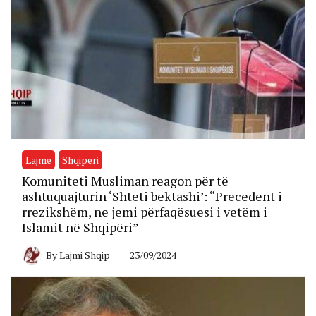
Lajme
Shqiperi
Komuniteti Musliman reagon për të
ashtuquajturin ‘Shteti bektashi’: “Precedent i
rrezikshëm, ne jemi përfaqësuesi i vetëm i
Islamit në Shqipëri”
By
Lajmi Shqip
23/09/2024