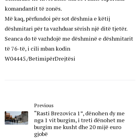
komandantit të zonës.
Më kaq, përfundoi për sot dëshmia e këtij
dëshmitari për ta vazhduar sërish një ditë tjetër.
Seanca do të vazhdojë me dëshminë e dëshmitarit
të 76-të, i cili mban kodin
W04445./BetimipërDrejtësi
Previous
“Rasti Brezovica 1”, dënohen dy me
nga 1 vit burgim, i treti dënohet me
burgim me kusht dhe 20 mijë euro
gjobë