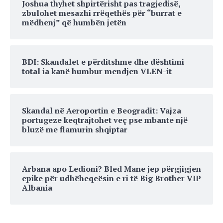
Joshua thyhet shpirtërisht pas tragjedisë,
zbulohet mesazhi rrëqethës për “burrat e
mëdhenj” që humbën jetën
BDI: Skandalet e përditshme dhe dështimi
total ia kanë humbur mendjen VLEN-it
Skandal në Aeroportin e Beogradit: Vajza
portugeze keqtrajtohet veç pse mbante një
bluzë me flamurin shqiptar
Arbana apo Ledioni? Bled Mane jep përgjigjen
epike për udhëheqeësin e ri të Big Brother VIP
Albania