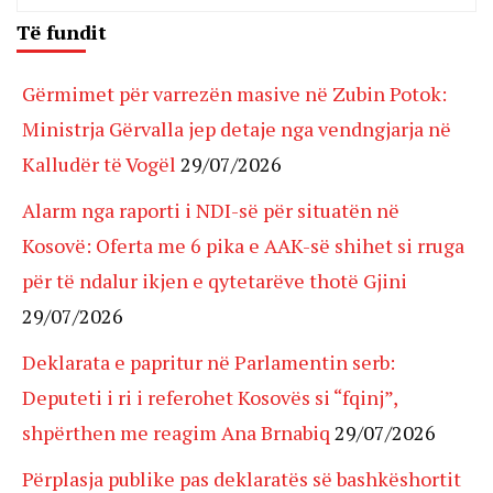
Të fundit
Gërmimet për varrezën masive në Zubin Potok:
Ministrja Gërvalla jep detaje nga vendngjarja në
Kalludër të Vogël
29/07/2026
Alarm nga raporti i NDI-së për situatën në
Kosovë: Oferta me 6 pika e AAK-së shihet si rruga
për të ndalur ikjen e qytetarëve thotë Gjini
29/07/2026
Deklarata e papritur në Parlamentin serb:
Deputeti i ri i referohet Kosovës si “fqinj”,
shpërthen me reagim Ana Brnabiq
29/07/2026
Përplasja publike pas deklaratës së bashkëshortit