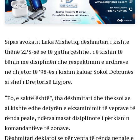
Sipas avokatit Luka Mishetiq, dëshmitari i kishte
thënë ZPS-së se të gjitha çështjet që kishin të
bënin me disiplinën dhe respektimin e urdhrave
në dhjetor të ’98-ës i kishin kaluar Sokol Dobrunës
si shef i Drejtorisë Ligjore.
“Po, e saktë është”, tha dëshmitari dhe theksoi se
ai kishte edhe detyrën e ekzaminimit të veprave të
rënda peale, ndërsa masat disiplinore i përkisnin
komandantëve të zonave.
Dëshmitari deklaroi se për vepra të rënda penale e