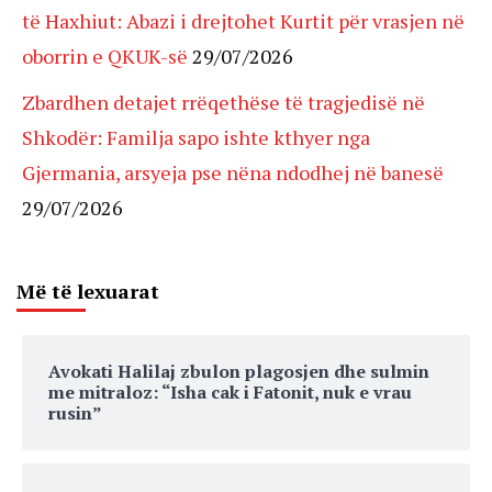
të Haxhiut: Abazi i drejtohet Kurtit për vrasjen në
oborrin e QKUK-së
29/07/2026
Zbardhen detajet rrëqethëse të tragjedisë në
Shkodër: Familja sapo ishte kthyer nga
Gjermania, arsyeja pse nëna ndodhej në banesë
29/07/2026
Më të lexuarat
Avokati Halilaj zbulon plagosjen dhe sulmin
me mitraloz: “Isha cak i Fatonit, nuk e vrau
rusin”