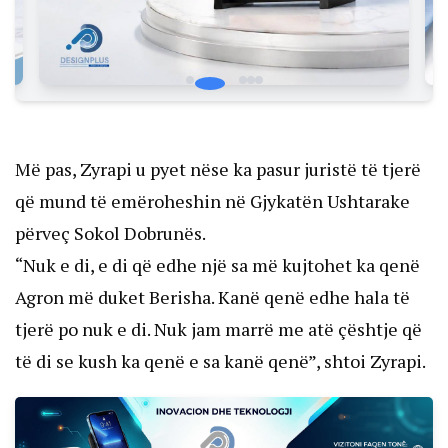
Më pas, Zyrapi u pyet nëse ka pasur juristë të tjerë
që mund të emëroheshin në Gjykatën Ushtarake
përveç Sokol Dobrunës.
“Nuk e di, e di që edhe një sa më kujtohet ka qenë
Agron më duket Berisha. Kanë qenë edhe hala të
tjerë po nuk e di. Nuk jam marrë me atë çështje që
të di se kush ka qenë e sa kanë qenë”, shtoi Zyrapi.