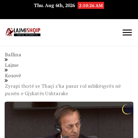
Thu. Aug 6th, 2026
2:10:26 AM
Lajmishqip.net
Lajmishqip
Ballina
Lajme
Kosovë
Zyrapi thotë se Thaçi s’ka pasur rol mbikëqyrës në
punën e Gjykatës Ushtarake