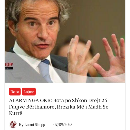
Bota
Lajme
ALARM NGA OKB: Bota po Shkon Drejt 25
Fuqive Bërthamore, Rreziku Më i Madh Se
Kurrë
By
Lajmi Shqip
07/09/2025