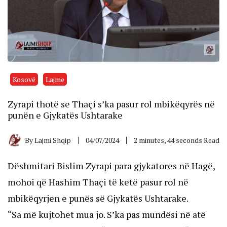
Kosovë
Lajme
Zyrapi thotë se Thaçi s’ka pasur rol mbikëqyrës në
punën e Gjykatës Ushtarake
By
Lajmi Shqip
04/07/2024
2 minutes, 44 seconds Read
Dëshmitari Bislim Zyrapi para gjykatores në Hagë,
mohoi që Hashim Thaçi të ketë pasur rol në
mbikëqyrjen e punës së Gjykatës Ushtarake.
“Sa më kujtohet mua jo. S’ka pas mundësi në atë