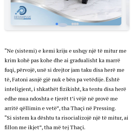
“Ne (sistemi) e kemi kriju e ushqy një të mitur me
krim kohë pas kohe dhe ai gradualisht ka marrë
fuqi, përvojë, unë si drejtor jam taku disa herë me
të, Fatoni asnjë gjë nuk e bën pa vetëdije. Është
inteligjent, i shkathët fizikisht, ka tentu disa herë
edhe mua ndoshta e tjerët t’i vëjë në provë me
arritë qëllimin e vetë”, tha Thaçi në Pressing.
“Si sistem ka dështu ta risocializojë një të mitur, ai
fillon me ikjet”, tha më tej Thaçi.