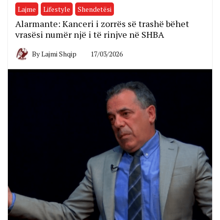
Lajme
Lifestyle
Shendetësi
Alarmante: Kanceri i zorrës së trashë bëhet
vrasësi numër një i të rinjve në SHBA
By
Lajmi Shqip
17/03/2026