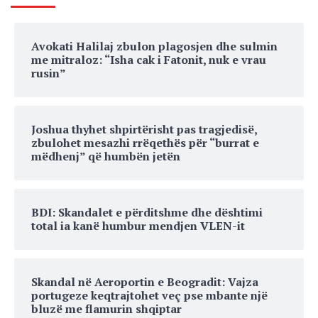
Avokati Halilaj zbulon plagosjen dhe sulmin
me mitraloz: “Isha cak i Fatonit, nuk e vrau
rusin”
Joshua thyhet shpirtërisht pas tragjedisë,
zbulohet mesazhi rrëqethës për “burrat e
mëdhenj” që humbën jetën
BDI: Skandalet e përditshme dhe dështimi
total ia kanë humbur mendjen VLEN-it
Skandal në Aeroportin e Beogradit: Vajza
portugeze keqtrajtohet veç pse mbante një
bluzë me flamurin shqiptar