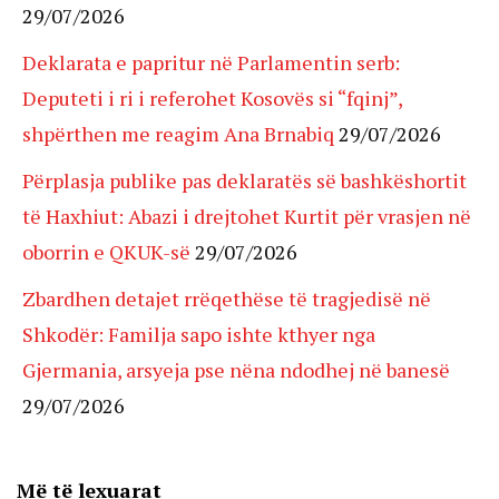
29/07/2026
Deklarata e papritur në Parlamentin serb:
Deputeti i ri i referohet Kosovës si “fqinj”,
shpërthen me reagim Ana Brnabiq
29/07/2026
Përplasja publike pas deklaratës së bashkëshortit
të Haxhiut: Abazi i drejtohet Kurtit për vrasjen në
oborrin e QKUK-së
29/07/2026
Zbardhen detajet rrëqethëse të tragjedisë në
Shkodër: Familja sapo ishte kthyer nga
Gjermania, arsyeja pse nëna ndodhej në banesë
29/07/2026
Më të lexuarat