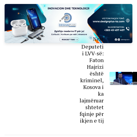
Next
Deputeti
i LVV-së:
Faton
Hajrizi
është
kriminel,
Kosova i
ka
lajmëruar
shtetet
fqinje për
ikjen e tij