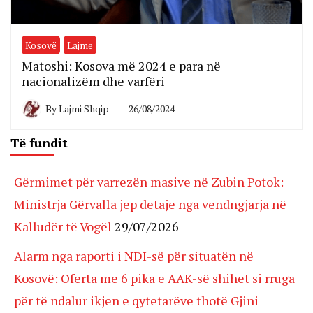
Kosovë
Lajme
Matoshi: Kosova më 2024 e para në
nacionalizëm dhe varfëri
By
Lajmi Shqip
26/08/2024
Të fundit
Gërmimet për varrezën masive në Zubin Potok:
Ministrja Gërvalla jep detaje nga vendngjarja në
Kalludër të Vogël
29/07/2026
Alarm nga raporti i NDI-së për situatën në
Kosovë: Oferta me 6 pika e AAK-së shihet si rruga
për të ndalur ikjen e qytetarëve thotë Gjini