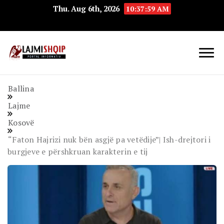
Thu. Aug 6th, 2026
10:37:59 AM
Lajmishqip.net
Lajmishqip
Ballina
Lajme
Kosovë
“Faton Hajrizi nuk bën asgjë pa vetëdije”| Ish-drejtori i
burgjeve e përshkruan karakterin e tij