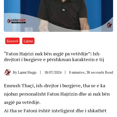
Kosovë
Lajme
“Faton Hajrizi nuk bën asgjë pa vetëdije”| Ish-
drejtori i burgjeve e përshkruan karakterin e tij
By
Lajmi Shqip
18/07/2024
0 minutes, 38 seconds Read
Emrush Thaçi, ish-drejtor i burgjeve, tha se e ka
njohur personalisht Faton Hajrizin dhe ai nuk bën
asgjë pa vetëdije.
Ai tha se Fatoni është inteligjent dhe i shkathët