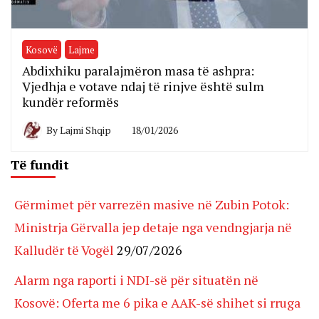
Kosovë
Lajme
Abdixhiku paralajmëron masa të ashpra:
Vjedhja e votave ndaj të rinjve është sulm
kundër reformës
By
Lajmi Shqip
18/01/2026
Të fundit
Gërmimet për varrezën masive në Zubin Potok:
Ministrja Gërvalla jep detaje nga vendngjarja në
Kalludër të Vogël
29/07/2026
Alarm nga raporti i NDI-së për situatën në
Kosovë: Oferta me 6 pika e AAK-së shihet si rruga