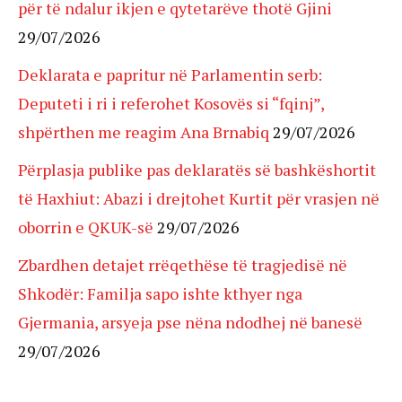
për të ndalur ikjen e qytetarëve thotë Gjini
29/07/2026
Deklarata e papritur në Parlamentin serb:
Deputeti i ri i referohet Kosovës si “fqinj”,
shpërthen me reagim Ana Brnabiq
29/07/2026
Përplasja publike pas deklaratës së bashkëshortit
të Haxhiut: Abazi i drejtohet Kurtit për vrasjen në
oborrin e QKUK-së
29/07/2026
Zbardhen detajet rrëqethëse të tragjedisë në
Shkodër: Familja sapo ishte kthyer nga
Gjermania, arsyeja pse nëna ndodhej në banesë
29/07/2026