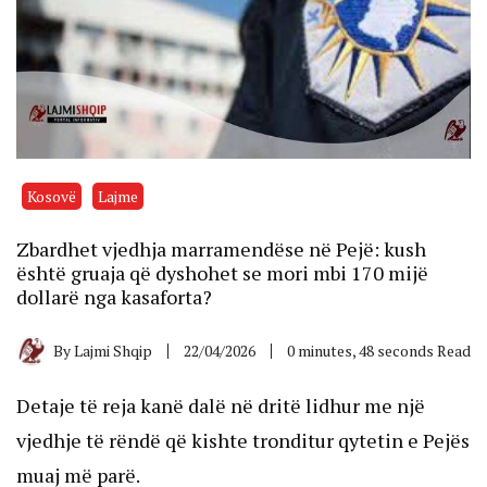
Kosovë
Lajme
Zbardhet vjedhja marramendëse në Pejë: kush
është gruaja që dyshohet se mori mbi 170 mijë
dollarë nga kasaforta?
By
Lajmi Shqip
22/04/2026
0 minutes, 48 seconds Read
Detaje të reja kanë dalë në dritë lidhur me një
vjedhje të rëndë që kishte tronditur qytetin e Pejës
muaj më parë.