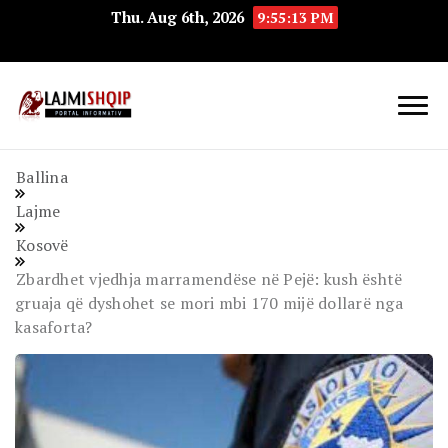
Thu. Aug 6th, 2026
9:55:13 PM
Lajmishqip.net
Lajmishqip
Ballina
Lajme
Kosovë
Zbardhet vjedhja marramendëse në Pejë: kush është
gruaja që dyshohet se mori mbi 170 mijë dollarë nga
kasaforta?