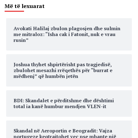
Më të lexuarat
Avokati Halilaj zbulon plagosjen dhe sulmin
me mitraloz: “Isha cak i Fatonit, nuk e vrau
rusin”
Joshua thyhet shpirtërisht pas tragjedisë,
zbulohet mesazhi rrëqethës për “burrat e
mëdhenj” që humbën jetën
BDI: Skandalet e përditshme dhe dështimi
total ia kanë humbur mendjen VLEN-it
Skandal në Aeroportin e Beogradit: Vajza
portugeze keqtrajtohet veç pse mbante një