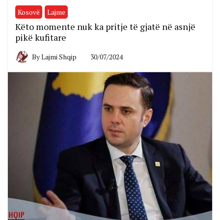
Kosovë
Lajme
Këto momente nuk ka pritje të gjatë në asnjë
pikë kufitare
By
Lajmi Shqip
30/07/2024