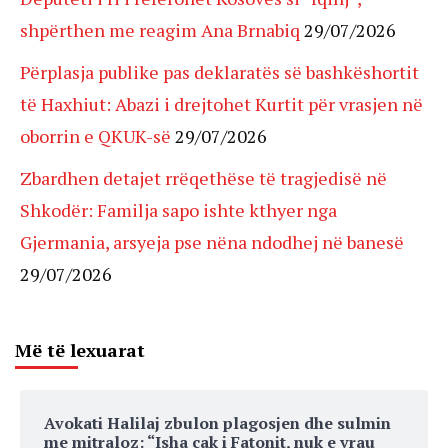
shpërthen me reagim Ana Brnabiq
29/07/2026
Përplasja publike pas deklaratës së bashkëshortit
të Haxhiut: Abazi i drejtohet Kurtit për vrasjen në
oborrin e QKUK-së
29/07/2026
Zbardhen detajet rrëqethëse të tragjedisë në
Shkodër: Familja sapo ishte kthyer nga
Gjermania, arsyeja pse nëna ndodhej në banesë
29/07/2026
Më të lexuarat
Avokati Halilaj zbulon plagosjen dhe sulmin
me mitraloz: “Isha cak i Fatonit, nuk e vrau