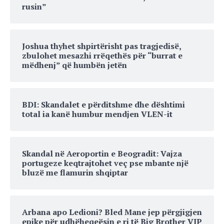
rusin”
Joshua thyhet shpirtërisht pas tragjedisë,
zbulohet mesazhi rrëqethës për “burrat e
mëdhenj” që humbën jetën
BDI: Skandalet e përditshme dhe dështimi
total ia kanë humbur mendjen VLEN-it
Skandal në Aeroportin e Beogradit: Vajza
portugeze keqtrajtohet veç pse mbante një
bluzë me flamurin shqiptar
Arbana apo Ledioni? Bled Mane jep përgjigjen
epike për udhëheqeësin e ri të Big Brother VIP