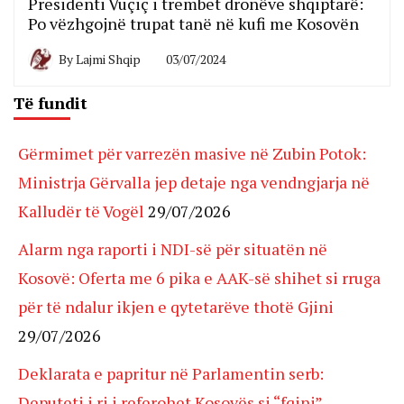
Presidenti Vuçiç i trembet dronëve shqiptarë:
Po vëzhgojnë trupat tanë në kufi me Kosovën
By
Lajmi Shqip
03/07/2024
Të fundit
Gërmimet për varrezën masive në Zubin Potok:
Ministrja Gërvalla jep detaje nga vendngjarja në
Kalludër të Vogël
29/07/2026
Alarm nga raporti i NDI-së për situatën në
Kosovë: Oferta me 6 pika e AAK-së shihet si rruga
për të ndalur ikjen e qytetarëve thotë Gjini
29/07/2026
Deklarata e papritur në Parlamentin serb:
Deputeti i ri i referohet Kosovës si “fqinj”,