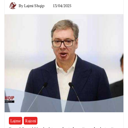
By
Lajmi Shqip
13/04/2025
Lajme
Rajoni