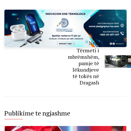
Next
Tërmeti i
mbrëmshëm,
pamje të
lëkundjeve
të tokës në
Dragash
Publikime te ngjashme