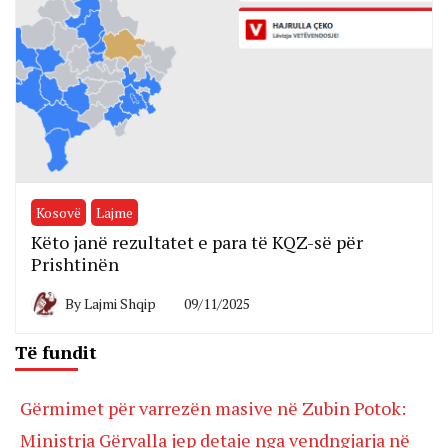
Kosovë
Lajme
Këto janë rezultatet e para të KQZ-së për
Prishtinën
By
Lajmi Shqip
09/11/2025
Të fundit
Gërmimet për varrezën masive në Zubin Potok:
Ministrja Gërvalla jep detaje nga vendngjarja në