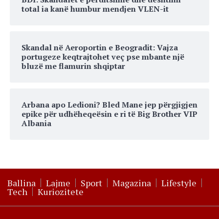
total ia kanë humbur mendjen VLEN-it
Skandal në Aeroportin e Beogradit: Vajza
portugeze keqtrajtohet veç pse mbante një
bluzë me flamurin shqiptar
Arbana apo Ledioni? Bled Mane jep përgjigjen
epike për udhëheqeësin e ri të Big Brother VIP
Albania
Ballina
Lajme
Sport
Magazina
Lifestyle
Tech
Kuriozitete