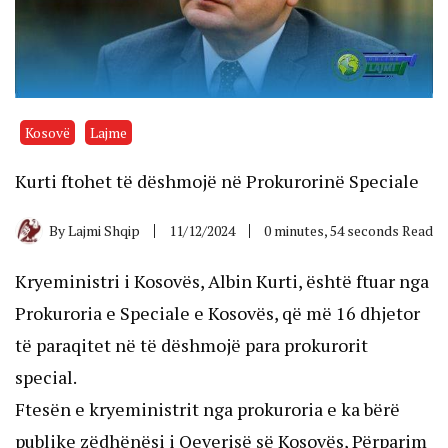
Kosovë
Lajme
Kurti ftohet të dëshmojë në Prokurorinë Speciale
By
Lajmi Shqip
11/12/2024
0 minutes, 54 seconds Read
Kryeministri i Kosovës, Albin Kurti, është ftuar nga
Prokuroria e Speciale e Kosovës, që më 16 dhjetor
të paraqitet në të dëshmojë para prokurorit
special.
Ftesën e kryeministrit nga prokuroria e ka bërë
publike zëdhënësi i Qeverisë së Kosovës, Përparim