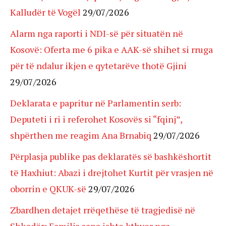
Kalludër të Vogël
29/07/2026
Alarm nga raporti i NDI-së për situatën në
Kosovë: Oferta me 6 pika e AAK-së shihet si rruga
për të ndalur ikjen e qytetarëve thotë Gjini
29/07/2026
Deklarata e papritur në Parlamentin serb:
Deputeti i ri i referohet Kosovës si “fqinj”,
shpërthen me reagim Ana Brnabiq
29/07/2026
Përplasja publike pas deklaratës së bashkëshortit
të Haxhiut: Abazi i drejtohet Kurtit për vrasjen në
oborrin e QKUK-së
29/07/2026
Zbardhen detajet rrëqethëse të tragjedisë në