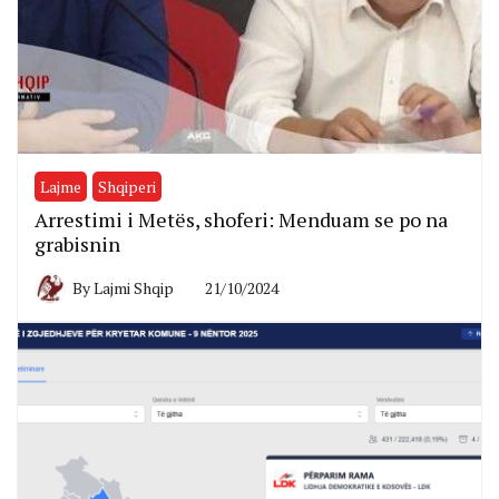
Lajme
Shqiperi
Arrestimi i Metës, shoferi: Menduam se po na
grabisnin
By
Lajmi Shqip
21/10/2024