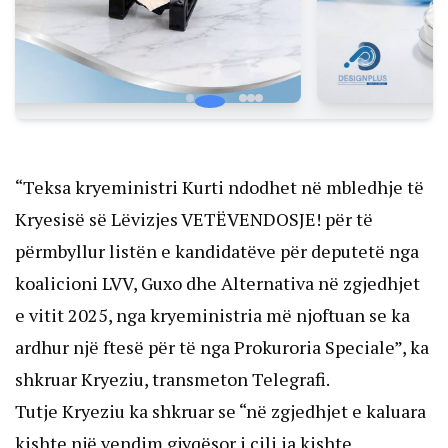
“Teksa kryeministri Kurti ndodhet në mbledhje të
Kryesisë së Lëvizjes VETËVENDOSJE! për të
përmbyllur listën e kandidatëve për deputetë nga
koalicioni LVV, Guxo dhe Alternativa në zgjedhjet
e vitit 2025, nga kryeministria më njoftuan se ka
ardhur një ftesë për të nga Prokuroria Speciale”, ka
shkruar Kryeziu, transmeton Telegrafi.
Tutje Kryeziu ka shkruar se “në zgjedhjet e kaluara
kishte një vendim gjyqësor i cili ia kishte