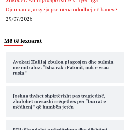
Shkodër: Familja sapo ishte kthyer nga
Gjermania, arsyeja pse nëna ndodhej në banesë
29/07/2026
Më të lexuarat
Avokati Halilaj zbulon plagosjen dhe sulmin
me mitraloz: “Isha cak i Fatonit, nuk e vrau
rusin”
Joshua thyhet shpirtërisht pas tragjedisë,
zbulohet mesazhi rrëqethës për “burrat e
mëdhenj” që humbën jetën
BDI: Skandalet e përditshme dhe dështimi