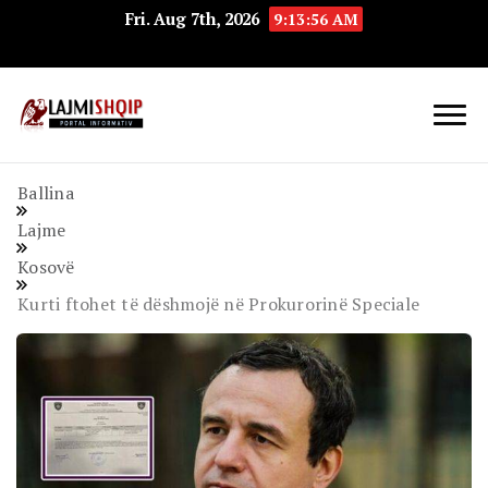
Fri. Aug 7th, 2026
9:13:56 AM
Lajmishqip.net
Lajmishqip
Ballina
Lajme
Kosovë
Kurti ftohet të dëshmojë në Prokurorinë Speciale