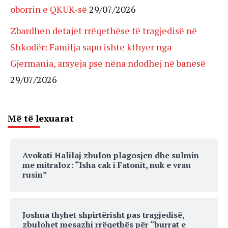
oborrin e QKUK-së
29/07/2026
Zbardhen detajet rrëqethëse të tragjedisë në
Shkodër: Familja sapo ishte kthyer nga
Gjermania, arsyeja pse nëna ndodhej në banesë
29/07/2026
Më të lexuarat
Avokati Halilaj zbulon plagosjen dhe sulmin
me mitraloz: “Isha cak i Fatonit, nuk e vrau
rusin”
Joshua thyhet shpirtërisht pas tragjedisë,
zbulohet mesazhi rrëqethës për “burrat e