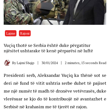
Lajme
Rajoni
Vuçiq thotë se Serbia është duke përgatitur
njësitet ushtarake të kenë përparësi në luftë
By
Lajmi Shqip
30/01/2024
2 minutes, 13 seconds Read
Presidenti serb, Aleksandar Vuçiq ka thënë sot se
deri në fund të vitit ushtria serbe duhet të pajiset
me një numër të madh të dronëve vetëvrasës, duke
vlerësuar se kjo do të kontribuojë në avantazhet e
Serbisë në krahasim me të tjerët në rajon.