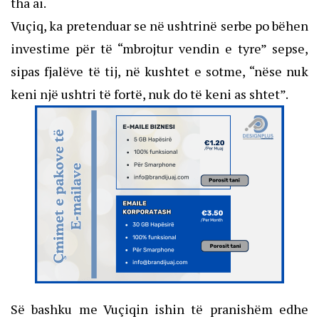
tha ai.
Vuçiq, ka pretenduar se në ushtrinë serbe po bëhen
investime për të “mbrojtur vendin e tyre” sepse,
sipas fjalëve të tij, në kushtet e sotme, “nëse nuk
keni një ushtri të fortë, nuk do të keni as shtet”.
Së bashku me Vuçiqin ishin të pranishëm edhe