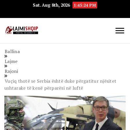
Sat. Aug 8th, 2026
1:45:24 PM
Lajmishqip.net
Lajmishqip
Ballina
Lajme
Rajoni
Vuçiq thotë se Serbia është duke përgatitur njësitet
ushtarake të kenë përparësi në luftë