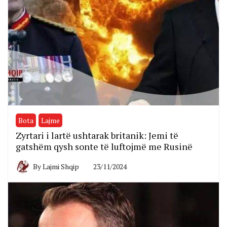
Bota
Lajme
Zyrtari i lartë ushtarak britanik: Jemi të
gatshëm qysh sonte të luftojmë me Rusinë
By
Lajmi Shqip
23/11/2024