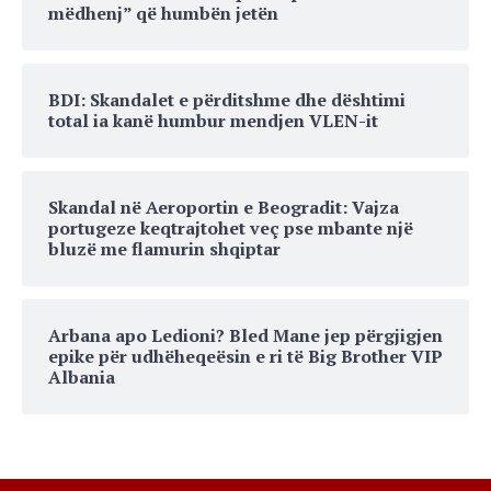
mëdhenj” që humbën jetën
BDI: Skandalet e përditshme dhe dështimi
total ia kanë humbur mendjen VLEN-it
Skandal në Aeroportin e Beogradit: Vajza
portugeze keqtrajtohet veç pse mbante një
bluzë me flamurin shqiptar
Arbana apo Ledioni? Bled Mane jep përgjigjen
epike për udhëheqeësin e ri të Big Brother VIP
Albania