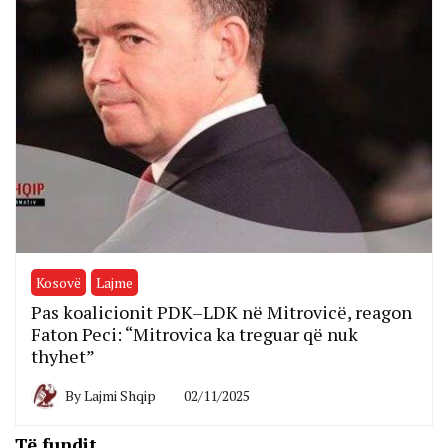
Kosovë
Lajme
Pas koalicionit PDK–LDK në Mitrovicë, reagon
Faton Peci: “Mitrovica ka treguar që nuk
thyhet”
By
Lajmi Shqip
02/11/2025
Të fundit