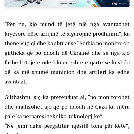
“Për ne, kjo mund të jetë një nga avantazhet
kryesore nëse arrijmë të sigurojmë prodhimin”, ka
thënë Vuçiqi dhe ka shtuar se “Serbia po monitoron
gjithçka që po ndodh në Ukrainë dhe se nga kjo
fushë betejë e ndërlikuar është e qartë se kushdo
që ka më shumë municion dhe artileri ka edhe
avantazh.
Gjithashtu, siç ka pretenduar ai, “po monitorohet
dhe analizohet ajo që po ndodh në Gaza ku njëra
palë ka përparësi tekniko-teknologjike”.
“Ne jemi duke përgatitur njësitë tona për këtë”,