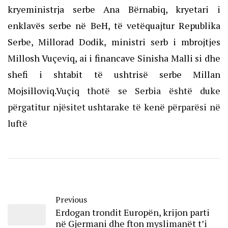
kryeministrja serbe Ana Bërnabiq, kryetari i
enklavës serbe në BeH, të vetëquajtur Republika
Serbe, Millorad Dodik, ministri serb i mbrojtjes
Millosh Vuçeviq, ai i financave Sinisha Malli si dhe
shefi i shtabit të ushtrisë serbe Millan
Mojsilloviq.
Vuçiq thotë se Serbia është duke
përgatitur njësitet ushtarake të kenë përparësi në
luftë
Previous
Erdogan trondit Europën, krijon parti
në Gjermani dhe fton myslimanët t’i