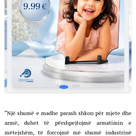
“Një shumë e madhe parash shkon për mjete dhe
armë, duhet të përshpejtojmë armatimin e
mëtejshëm, të forcojmë më shumë industrinë