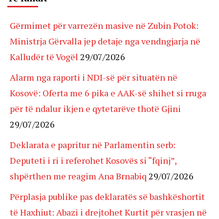
Gërmimet për varrezën masive në Zubin Potok:
Ministrja Gërvalla jep detaje nga vendngjarja në
Kalludër të Vogël
29/07/2026
Alarm nga raporti i NDI-së për situatën në
Kosovë: Oferta me 6 pika e AAK-së shihet si rruga
për të ndalur ikjen e qytetarëve thotë Gjini
29/07/2026
Deklarata e papritur në Parlamentin serb:
Deputeti i ri i referohet Kosovës si “fqinj”,
shpërthen me reagim Ana Brnabiq
29/07/2026
Përplasja publike pas deklaratës së bashkëshortit
të Haxhiut: Abazi i drejtohet Kurtit për vrasjen në